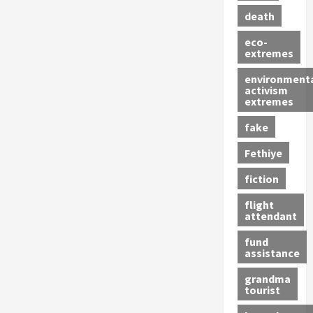
death
eco-
extremes
environment
activism
extremes
fake
Fethiye
fiction
flight
attendant
fund
assistance
grandma
tourist