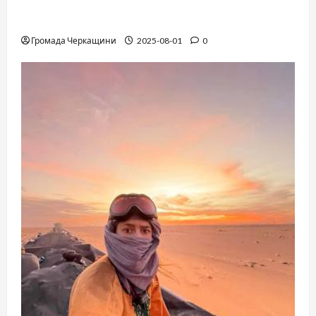
The Long-Hidden Waltz by Anthony Hopkins
Finally Comes to Life Performed by André Rieu
Громада Черкащини
2025-08-01
0