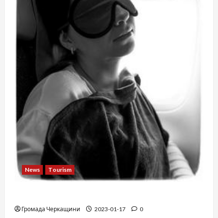
News
Tourism
12 things not to do on a plane
Громада Черкащини
2023-01-17
0