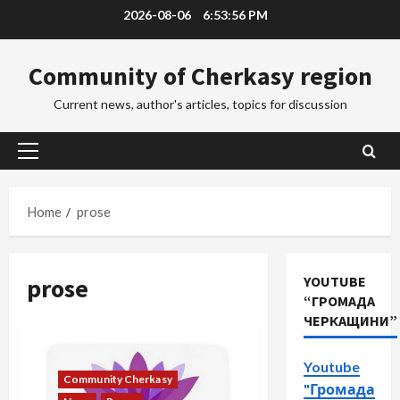
Skip
2026-08-06
6:53:57 PM
to
content
Community of Cherkasy region
Current news, author's articles, topics for discussion
Primary
Menu
Home
prose
prose
YOUTUBE
“ГРОМАДА
ЧЕРКАЩИНИ”
Youtube
Community Cherkasy
"Громада