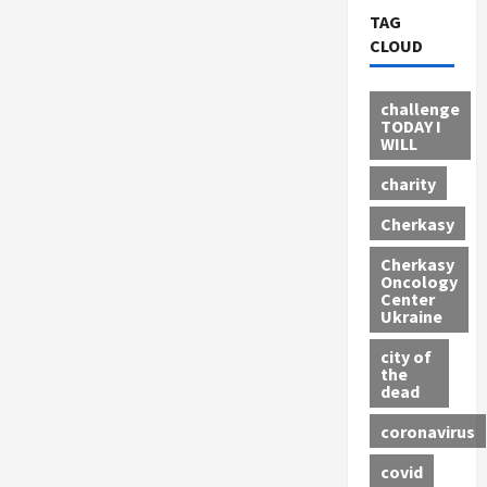
TAG
CLOUD
challenge
TODAY I
WILL
charity
Cherkasy
Cherkasy
Oncology
Center
Ukraine
city of
the
dead
coronavirus
covid