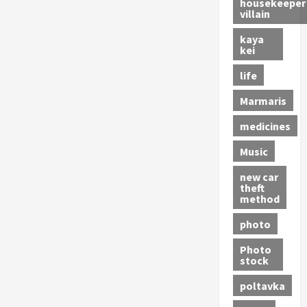
housekeeper
villain
kaya
kei
life
Marmaris
medicines
Music
new car
theft
method
photo
Photo
stock
poltavka