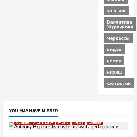
webcam
Валентина
Журенкова
Черкассы
видео
кемер
кириш
фотосток
YOU MAY HAVE MISSED
Community Cherkasy
Music
News
Сinema