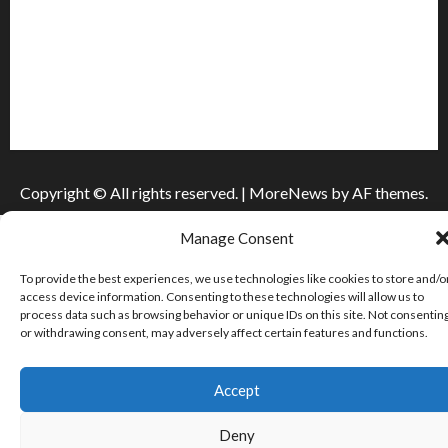
Інформація
Про видання
Принципи редакції
Політика конфіденційності
Copyright © All rights reserved.
|
MoreNews
by AF themes.
Manage Consent
To provide the best experiences, we use technologies like cookies to store and/o
access device information. Consenting to these technologies will allow us to
process data such as browsing behavior or unique IDs on this site. Not consentin
or withdrawing consent, may adversely affect certain features and functions.
Accept
Deny