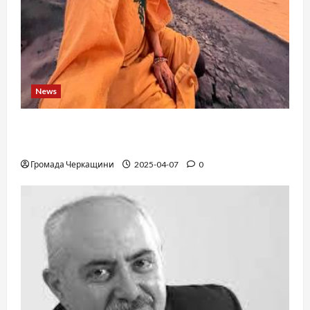
News
When a childhood dream takes you to the edge
of the Sahara: a train, a desert, and iron ore
Громада Черкащини
2025-04-07
0