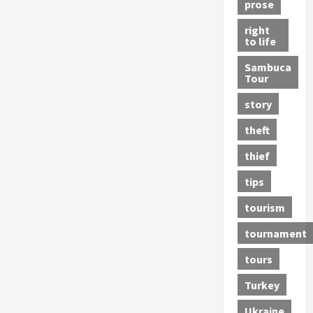
prose
right
to life
Sambuca
Tour
story
theft
thief
tips
tourism
tournament
tours
Turkey
Ukraine