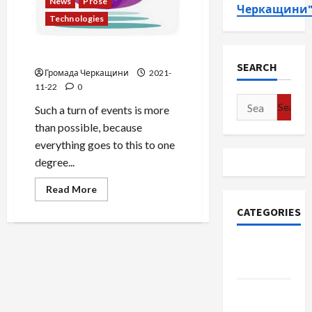
News
Prose
Черкащини
Technologies
Recycling coupon
SEARCH
Громада Черкащини
2021-
11-22
0
Search
Such a turn of events is more
for:
than possible, because
everything goes to this to one
degree...
Read
Read More
more
about
CATEGORIES
Recycling
coupon
Community
Cherkasy
News