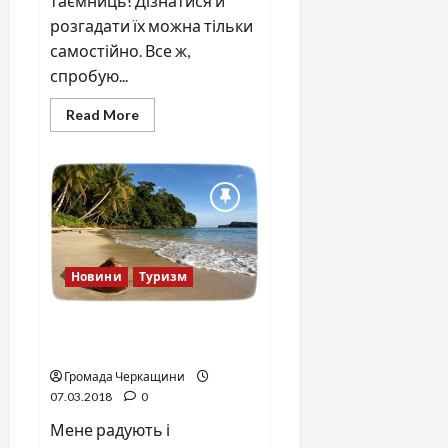
таємниць! Дізнатися й
розгадати їх можна тільки
самостійно. Все ж,
спробую...
Read
Read More
more
about
Що
мені
подобається
в
Тунісі!
(початок)
Новини
Туризм
Чим приваблює Туніс
(продовження)
Громада Черкащини
07.03.2018
0
Мене радують і