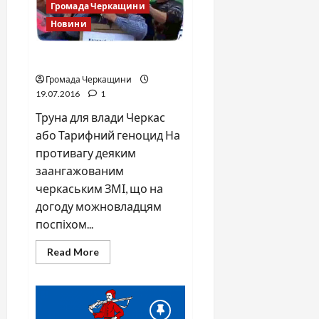
районної
Громада Черкащини
ради
від
Новини
10
серпня
2017
Труна для влади Черкас
року.
Повна
Громада Черкащини
версія.
19.07.2016
1
Труна для влади Черкас
або Тарифний геноцид На
противагу деяким
заангажованим
черкаським ЗМІ, що на
догоду можновладцям
поспіхом...
Read
Read More
more
about
Труна
для
влади
Черкас