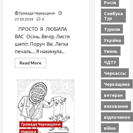
Росія
Просто я любила вас
Самбука
Громада Черкащини
Тур
27.05.2019
0
Туризм
ПРОСТО Я ЛЮБИЛА
ВАС Осінь. Вечір. Листя
Україна
шепіт. Поруч Ви. Легка
Умань
печаль… Я накинула...
ЧДТУ
Read
Read More
more
about
Черкассы
Просто
я
любила
Черкащина
вас
ветеран
виховання
відпочинок
Громада Черкащини
війна
Новини