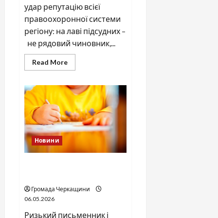
удар репутацію всієї
правоохоронної системи
регіону: на лаві підсудних –
не рядовий чиновник,...
Read
Read More
more
about
Справа
«прокурора-
педофіла»триває:
чи
вдасться
«перетравити»
сором
черкаській
юстиції?
Новини
Дитячі запитання до Бога:
прості слова про вічне
Громада Черкащини
06.05.2026
Ризький письменник і