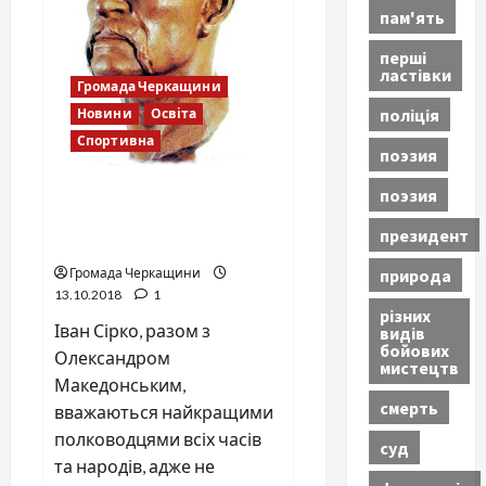
пам'ять
перші
ластівки
Громада Черкащини
поліція
Новини
Освіта
Спортивна
поэзия
поэзия
Іван Сірко і Олександр
Македонський – найкращі
президент
полководці всіх часів!
природа
Громада Черкащини
13.10.2018
1
різних
Іван Сірко, разом з
видів
бойових
Олександром
мистецтв
Македонським,
смерть
вважаються найкращими
полководцями всіх часів
суд
та народів, адже не