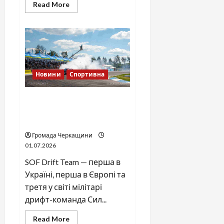
Read
Read More
more
about
Громада
Черкас
і
бізнес
Новини
Спортивна
SOF Drift Team: перша
мілітарі дрифт-команда
України
Громада Черкащини
01.07.2026
SOF Drift Team — перша в
Україні, перша в Європі та
третя у світі мілітарі
дрифт-команда Сил...
Read
Read More