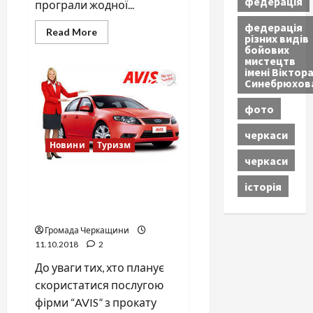
федерація
програли жодної...
федерація
Read
Read More
різних видів
more
бойових
about
мистецтв
Іван
Сірко
імені Віктор
і
Синебрюхов
Олександр
Македонський
фото
–
найкращі
полководці
черкаси
всіх
Новини
Туризм
часів!
черкаси
Прокат авто вiд фiрми
історія
“AVIS”. Здирницька схема в
дiї
Громада Черкащини
11.10.2018
2
До уваги тих, хто планує
скористатися послугою
фірми “AVIS” з прокату