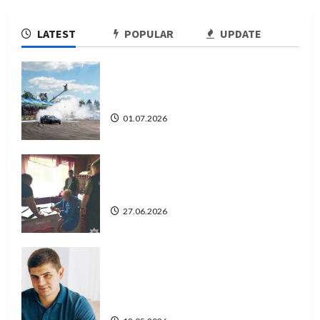
LATEST
POPULAR
UPDATE
SOF Drift Team: перша мілітарі
дрифт-команда України
01.07.2026
Справа «Спів Братів»: що відомо з
відкритих джерел
27.06.2026
Справа «прокурора-
педофіла»триває: чи вдасться
«перетравити» сором черкаській
юстиції?