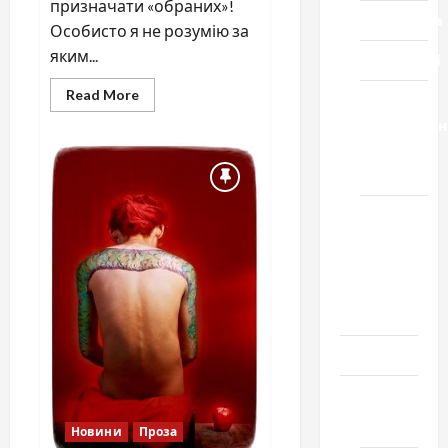
призначати «обраних»!
Спортивна
Особисто я не розумію за
яким...
Технології
Read
Read More
Церква
more
about
"Уславленн
Побиття
місто
черкаського
журналіста
Черкаси
Школа
№ 17.
Випуск
1978
року
Освіта
Творчість
Поезія
Новини
Проза