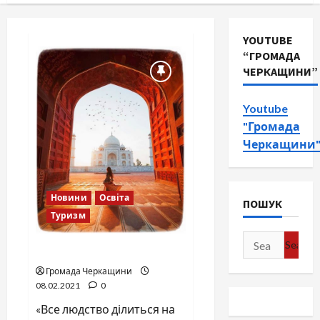
YOUTUBE
“ГРОМАДА
ЧЕРКАЩИНИ”
Youtube
"Громада
Черкащини
Новини
Освіта
ПОШУК
Туризм
Search
Тадж-Махал
for:
Громада Черкащини
08.02.2021
0
«Все людство ділиться на