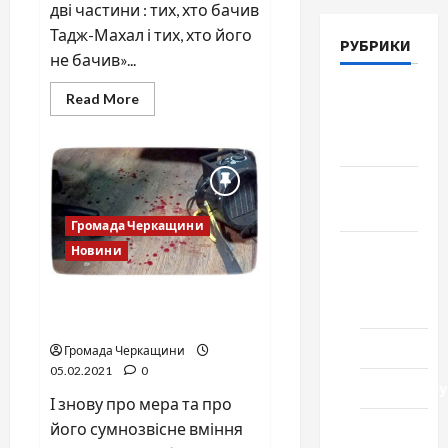
дві частини : тих, хто бачив
Тадж-Махал і тих, хто його
РУБРИКИ
не бачив»...
Війна-
Read
Read More
more
Пам`ять-
about
Тадж-
Честь
Махал
Громада
Черкащини
Громада Черкащини
Новини
Новини
Домашній
Побиття черкаського
ресторан
журналіста
Кіно
Громада Черкащини
05.02.2021
0
Коронавіру
І знову про мера та про
Музика
його сумнозвісне вміння