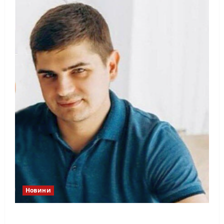
Новини
Справа «прокурора-педофіла»триває: чи