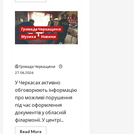
more
about
SOF
Drift
Team:
перша
мілітарі
Громада Черкащини
дрифт-
команда
Музика
Новини
України
Справа «Спів Братів»: що
відомо з відкритих джерел
Громада Черкащини
27.06.2026
У Черкасах активно
обговорюють інформацію
про можливі порушення
під час оформлення
документів у обласній
філармонії. У центрі...
Read
Read More