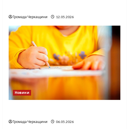
вдасться «перетравити» сором черкаській
юстиції?
Громада Черкащини
12.05.2026
Новини
Дитячі запитання до Бога: прості слова про
вічне
Громада Черкащини
06.05.2026