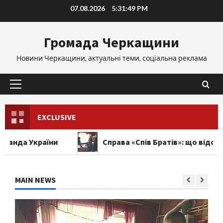
Skip
07.08.2026
5:31:50 PM
to
content
Громада Черкащини
Новини Черкащини, актуальні теми, соціальна реклама
Primary
Menu
EXCLUSIVE
ни
Справа «Спів Братів»: що відомо з відкритих
MAIN NEWS