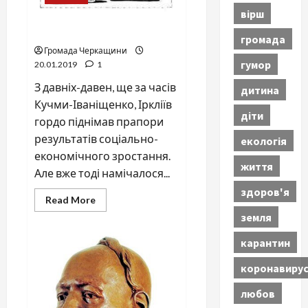
вірш
Ще за часів КУЧМИ
громада
Громада Черкащини
гумор
20.01.2019
1
З давніх-давен, ще за часів
дитина
Кучми-Іваніщенко, Іркліїв
діти
гордо піднімав прапори
результатів соціально-
екологія
економічного зростання.
життя
Але вже тоді намічалося...
здоров'я
Read
Read More
more
земля
about
Ще
за
карантин
часів
КУЧМИ
коронавиру
любов