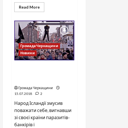
Read
Read More
more
about
Міс
Незалежність
в
Черкасах
Громада Черкащини
Новини
За що ісландці відправили
прем’єр-міністра під
трибунал
Громада Черкащини
15.07.2018
2
Народ Ісландії змусив
поважати себе, вигнавши
зі своєї країни паразитів-
банкірів і