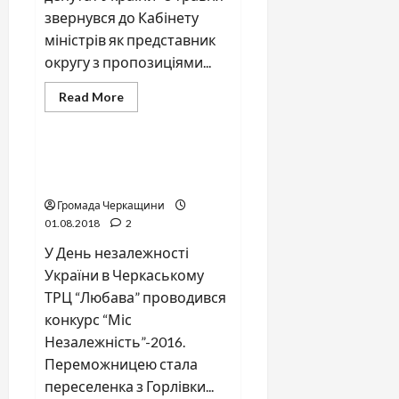
звернувся до Кабінету
міністрів як представник
округу з пропозиціями...
Громада Черкащини
Read
Read More
more
Новини
Освіта
about
Актуально
для
черкащан.
Міс Незалежність в
Розподіл
Черкасах
субвенцій
Громада Черкащини
01.08.2018
2
У День незалежності
України в Черкаському
ТРЦ “Любава” проводився
конкурс “Міс
Незалежність”-2016.
Переможницею стала
переселенка з Горлівки...