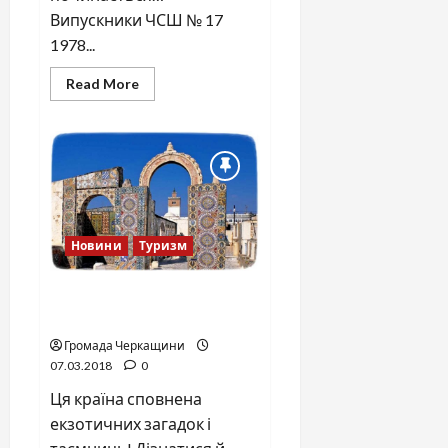
Випускники ЧСШ № 17
1978...
Read
Read More
more
about
40
років
після
школи
..
Новини
Туризм
Що мені подобається в
Тунісі! (початок)
Громада Черкащини
07.03.2018
0
Ця країна сповнена
екзотичних загадок і