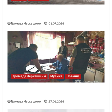
SOF Drift Team: перша мілітарі дрифт-
команда України
Громада Черкащини
01.07.2026
Громада Черкащини
Музика
Новини
Справа «Спів Братів»: що відомо з відкритих
джерел
Громада Черкащини
27.06.2026