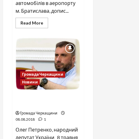
автомобілів в аеропорту
м. Братислава, допис...
Read
Read More
more
about
Прокат
авто
вiд
фiрми
“AVIS”.
Здирницька
схема
в
дiї
Громада Черкащини
Новини
Актуально для черкащан.
Розподіл субвенцій
Громада Черкащини
08.08.2018
1
Олег Петренко, народний
депутат України 8 травня