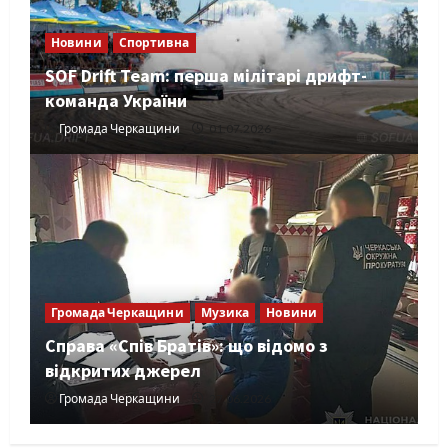
Новини
Спортивна
SOF Drift Team: перша мілітарі дрифт-
команда України
Громада Черкащини
01.07.2026
Громада Черкащини
Музика
Новини
Справа «Спів Братів»: що відомо з
відкритих джерел
Громада Черкащини
27.06.2026