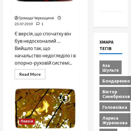
Проза
Зайве ребро
Туризм
Громада Черкащини
23.07.2019
1
Є версія, що спочатку він
був недосконалий …
ХМАРА
Вийшло так, що
ТЕГІВ
начальство недогледіло і в
опорно-руховій системі...
Аза
Шульга
Read
Read More
more
Бондаренко
about
Зайве
ребро
Віктор
Синебрюхов
Головківка
Лариса
Поезія
Журенкова