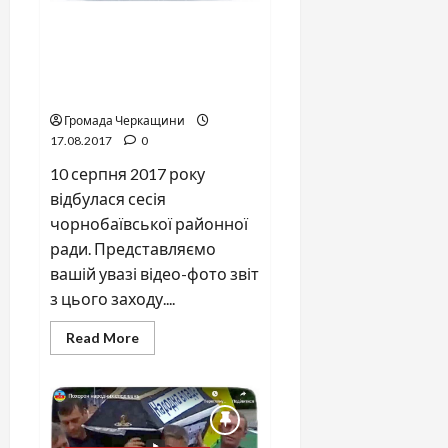
Відео-фото звіт сесії
чорнобаївської районної
ради від 10 серпня 2017
року. Повна версія.
Громада Черкащини
17.08.2017
0
10 серпня 2017 року
відбулася сесія
чорнобаївської районної
ради. Представляємо
вашій увазі відео-фото звіт
з цього заходу....
Read
Read More
more
about
Відео-
фото
звіт
сесії
чорнобаївської