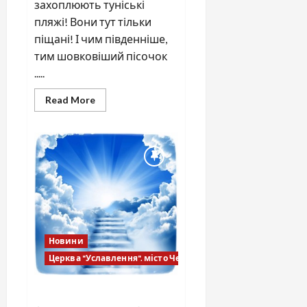
захоплюють туніські
пляжі! Вони тут тільки
піщані! І чим південніше,
тим шовковіший пісочок
.....
Read
Read More
more
about
Чим
приваблює
Туніс
(продовження)
Новини
Церква "Уславлення". місто Черкаси
Перша проповідь