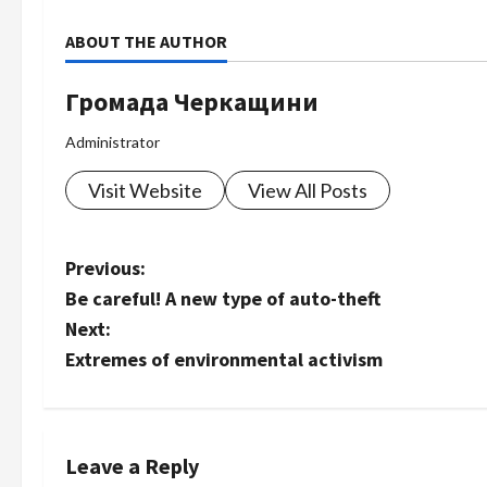
ABOUT THE AUTHOR
Громада Черкащини
Administrator
Visit Website
View All Posts
P
Previous:
Be careful! A new type of auto-theft
o
Next:
s
Extremes of environmental activism
t
n
Leave a Reply