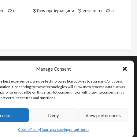
12 things not to do on a plane
-20
0
Громада Черкащини
2023-01-17
0
Manage Consent
Інформація
he best experiences, we use technologies like cookies to store and/or access
Про видання
mation. Consenting to these technologies will allow us to process data such as
Принципи редакції
avior or unique IDs on this site. Not consenting or withdrawing consent, may
fect certain features and functions.
Політика конфіденційності
ccept
Deny
View preferences
Cookie Policy
Політика конфіденційності