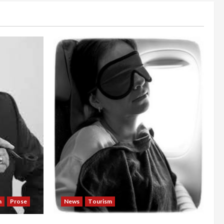
n
Prose
News
Tourism