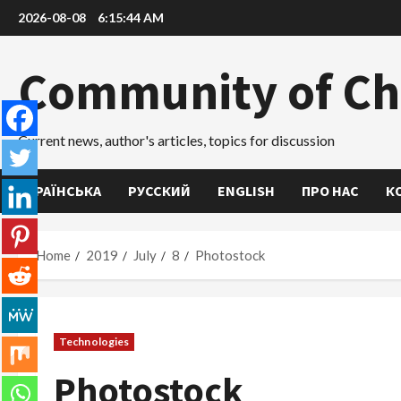
Skip
2026-08-08
6:15:45 AM
to
content
Community of Ch
Current news, author's articles, topics for discussion
УКРАЇНСЬКА
РУССКИЙ
ENGLISH
ПРО НАС
К
Home
2019
July
8
Photostock
Technologies
Photostock