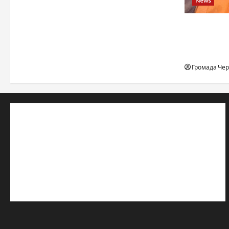
News
When a ch
to the edge
desert, an
Громада Че
© 2019–2026 Громада Черкащини
Громадсько-політичне видання
Ідентифікатор медіа: R30-04933
Редакція розповідає про Черкаси та Черкащину:
новини, культуру, туризм, суспільне життя. Працюємо з
офіційними запитами та зверненнями громадян.