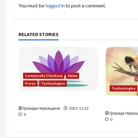
a
You must be
logged in
to post a comment.
v
i
RELATED STORIES
g
a
t
Community Cherkasy
News
i
Prose
Technologies
Technologies
o
Recycling coupon
Thief in we
n
Громада Черкащини
2021-11-22
Громада Черка
0
0