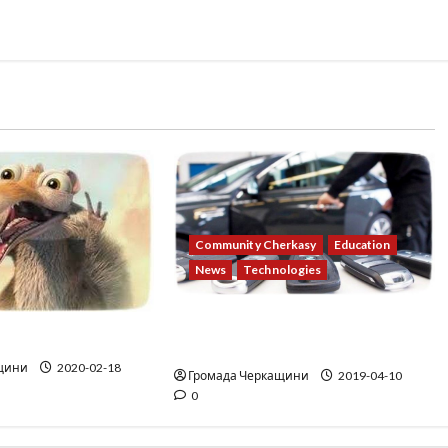
Community Cherkasy
Education
News
Technologies
Be careful! A new type of auto-
bcam
theft
щини
2020-02-18
Громада Черкащини
2019-04-10
0