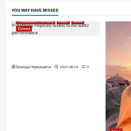
YOU MAY HAVE MISSED
Community Cherkasy
Music
News
Сinema
The Long-Hidden Waltz by Anthony
Hopkins Finally Comes to Life
Performed by André Rieu
Громада Черкащини
2025-08-01
0