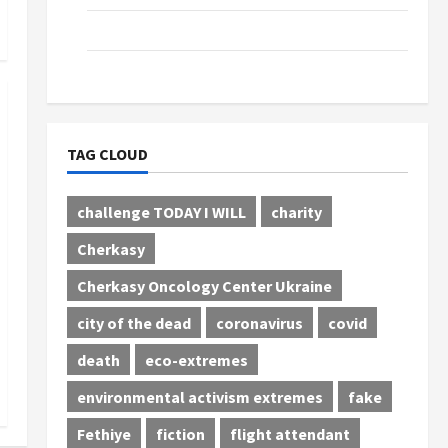
Tourism
Сinema
TAG CLOUD
challenge TODAY I WILL
charity
Cherkasy
Cherkasy Oncology Center Ukraine
city of the dead
coronavirus
covid
death
eco-extremes
environmental activism extremes
fake
Fethiye
fiction
flight attendant