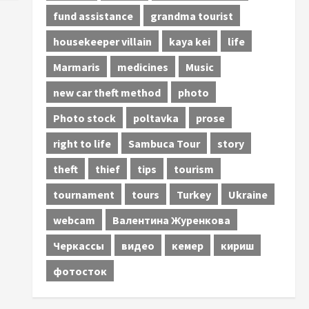
fund assistance
grandma tourist
housekeeper villain
kaya kei
life
Marmaris
medicines
Music
new car theft method
photo
Photo stock
poltavka
prose
right to life
Sambuca Tour
story
theft
thief
tips
tourism
tournament
tours
Turkey
Ukraine
webcam
Валентина Журенкова
Черкассы
видео
кемер
кириш
фотосток