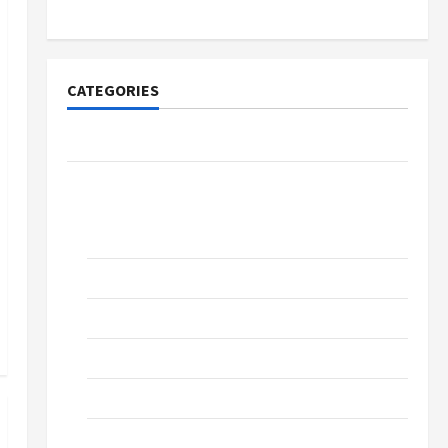
CATEGORIES
Community Cherkasy
News
Church of the Evangelical Church,
Cherkassy
Education
Music
Prose
Sports
Technologies