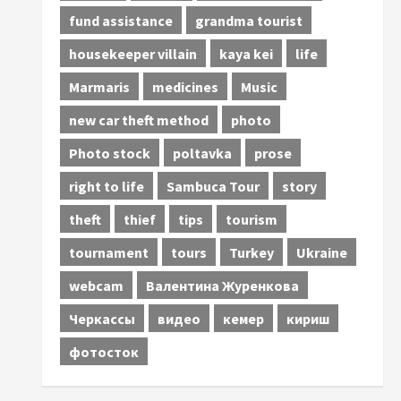
fund assistance
grandma tourist
housekeeper villain
kaya kei
life
Marmaris
medicines
Music
new car theft method
photo
Photo stock
poltavka
prose
right to life
Sambuca Tour
story
theft
thief
tips
tourism
tournament
tours
Turkey
Ukraine
webcam
Валентина Журенкова
Черкассы
видео
кемер
кириш
фотосток