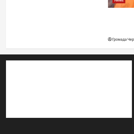
News
When a ch
to the edge
desert, an
Громада Че
© 2019–2026 Громада Черкащини
Громадсько-політичне видання
Ідентифікатор медіа: R30-04933
Редакція розповідає про Черкаси та Черкащину:
новини, культуру, туризм, суспільне життя. Працюємо з
офіційними запитами та зверненнями громадян.