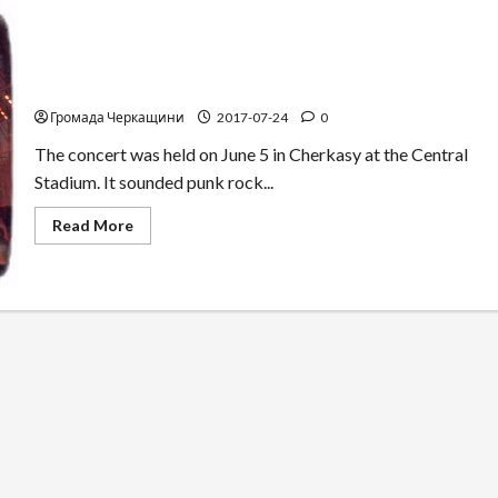
Concert “Brutto & Lyapis” in Cherkassy. Patriotic punk
rock. Video-fhoto report.
Громада Черкащини
2017-07-24
0
The concert was held on June 5 in Cherkasy at the Central
Stadium. It sounded punk rock...
Read
Read More
more
about
Concert
“Brutto
&
Lyapis”
in
Cherkassy.
Patriotic
punk
rock.
Video-
fhoto
report.