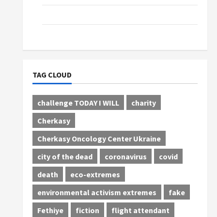
Tourism
Сinema
TAG CLOUD
challenge TODAY I WILL
charity
Cherkasy
Cherkasy Oncology Center Ukraine
city of the dead
coronavirus
covid
death
eco-extremes
environmental activism extremes
fake
Fethiye
fiction
flight attendant