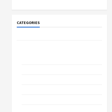
CATEGORIES
Community Cherkasy
News
Church of the Evangelical Church,
Cherkassy
Education
Music
Prose
Sports
Technologies