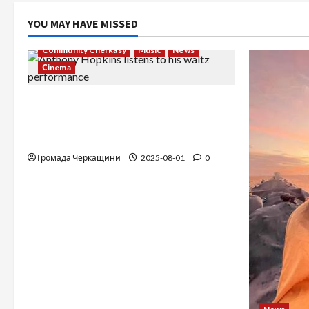
YOU MAY HAVE MISSED
Community Cherkasy
Music
News
Сinema
The Long-Hidden Waltz by Anthony
Hopkins Finally Comes to Life
Performed by André Rieu
Громада Черкащини
2025-08-01
0