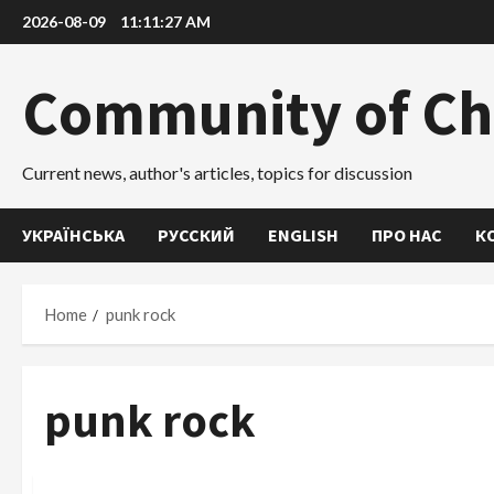
Skip
2026-08-09
11:11:28 AM
to
content
Community of Ch
Current news, author's articles, topics for discussion
УКРАЇНСЬКА
РУССКИЙ
ENGLISH
ПРО НАС
К
Home
punk rock
punk rock