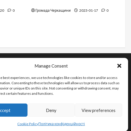
12 things not to do on a plane
-20
0
Громада Черкащини
2023-01-17
0
Manage Consent
Інформація
he best experiences, we use technologies like cookies to store and/or access
Про видання
mation. Consenting to these technologies will allow us to process data such as
Принципи редакції
avior or unique IDs on this site. Not consenting or withdrawing consent, may
fect certain features and functions.
Політика конфіденційності
ccept
Deny
View preferences
Cookie Policy
Політика конфіденційності