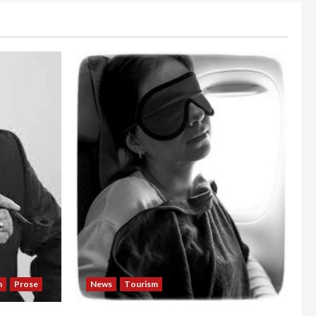
n
Prose
News
Tourism