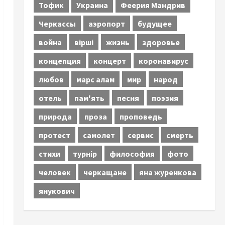
Тофик
Украина
Феерия Мандрив
Черкассы
аэропорт
будущее
война
вірші
жизнь
здоровье
концепция
концерт
коронавирус
любов
марс алам
мир
народ
отель
пам'ять
песня
поэзия
природа
проза
проповедь
протест
самолет
сервис
смерть
стихи
турнір
философия
фото
человек
черкащане
яна журенкова
янукович