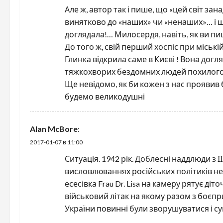
и
Але ж, автор так і пише, що «цей світ з
винятково до «наших» чи «ненаших»… і ще
я
доглядала!… Милосердя, навіть, як ви п
До того ж, свій перший хоспіс при міські
п
Глинка відкрила саме в Києві ! Вона дог
о
тяжкохворих бездомних людей похилого в
Ще невідомо, як би кожен з нас проявив 
з
будемо великодушні
а
Alan McBore
:
п
2017-01-07 в 11:00
и
Ситуація. 1942 рік. Доблесні наддлюди з 
висловлюваннях російських політиків не
с
есесівка Frau Dr. Lisa на камеру рятує діт
я
військовий літак на якому разом з боєп
України повинні були зворушуватися і су
м