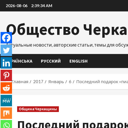
Перейти
2026-08-06
2:39:35 AM
к
содержимому
Общество Черк
Актуальные новости, авторские статьи, темы для обс
УКРАЇНСЬКА
РУССКИЙ
ENGLISH
Главная
2017
Январь
6
Последний подарок «п
Община Черкащины
Последний подаро