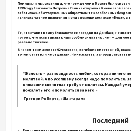
Помним ли мы, украинцы, что прежде чем в Москве был основ
1999 году Елизавета Петровна Глинка открыла в Киеве свой пер
заботилась об отторженных обществом тяжелобольных бездом
являлась членом правления Фонда помощи хосписам «Вера», а
Те, кто ставит в вину Елизавете ее поездки на Донбасс, не зна
потому, что испытывала к ним особую симпатию, нет — для нее 
реально тяжелее…
В каком-то смысле все 92 человека, погибших вместе с ней, оказ
в этом отчет или не отдавали. Но не жалеть, а злорадствовать 
“Жалость – разновидность любви, которая ничего не
молитвой. А по усопшему всегда надо помолиться. 
оплывшие свечи глаз требуют молитвы. Каждый умер
пожалеть его и помолиться за него.»
Грегори Робертс, «Шантарам»
Последний под
«…Еле сдерживая рыдания, волонтер фонда зажигает свечку – р