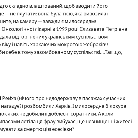
анадто складно влаштований, щоб зводити його
 — не плутати: вона була тією, яка вивозила і
ишите, на камеру — завжди є милосердям!
й Онкологічної лікарні в 1999 році Єлизавета Петрівна
лядала відторгнених українським суспільством
іку і навіть харкаючих мокротою жебраків!!
би себе в тому зазомбованому суспільстві….Так що,
ІІІ Рейха (нічого про недодержаву в пасажах сучасних
 нагадує?) розбомбили Харків. І милосердна білокура
очок яких не добили її доблесні соратники. А коли
рипасами летіла ця фрау вибухає, ще незнищенні жителі
мувати за смертю цієї есесівки?