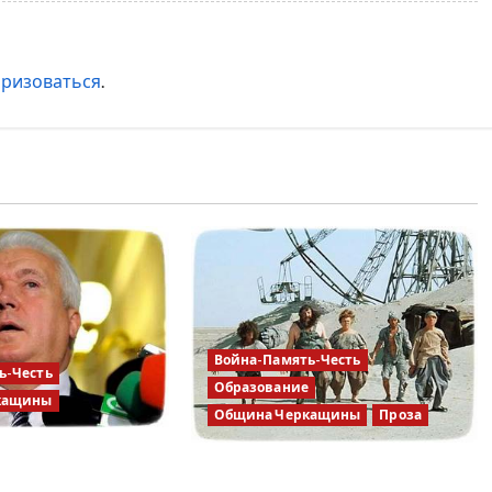
оризоваться
.
Война-Память-Честь
ь-Честь
Образование
кащины
Община Черкащины
Проза
лийнык,
Я русский бы выучил только
в госизмене