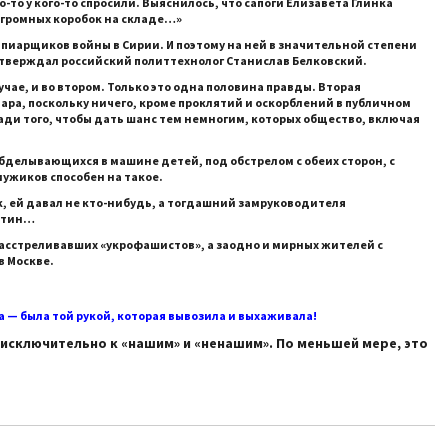
то у кого-то спросили. Выяснилось, что сапоги Елизавета Глинка
 огромных коробок на складе…»
иарщиков войны в Сирии. И поэтому на ней в значительной степени
утверждал российский политтехнолог Станислав Белковский.
лучае, и во втором. Только это одна половина правды. Вторая
пиара, поскольку ничего, кроме проклятий и оскорблений в публичном
 ради того, чтобы дать шанс тем немногим, которых общество, включая
обделывающихся в машине детей, под обстрелом с обеих сторон, с
мужиков способен на такое.
к, ей давал не кто-нибудь, а тогдашний замруководителя
Путин…
 расстреливавших «укрофашистов», а заодно и мирных жителей с
в Москве.
ка — была той рукой, которая вывозила и выхаживала!
исключительно к «нашим» и «ненашим». По меньшей мере, это