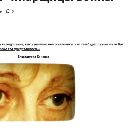
ие
2
 есть ощущение, как у религиозного человека, что там будет лучше и что Бог
себе это представляем.»
ета Глинка