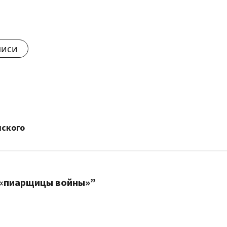
писи
мского
 «пиарщицы войны»
”