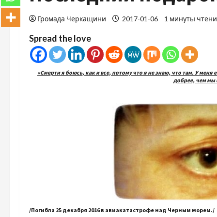
Громада Черкащини
2017-01-06
1 минуты чтен
Spread the love
«Смерти я боюсь, как и все, потому что я не знаю, что там. У меня
добрее, чем мы 
Елизав
/Погибла 25 декабря 2016 в авиакатастрофе над Черным морем./