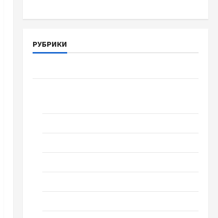
РУБРИКИ
Война-Память-Честь
Новости
выпуск 1978 года
Домашний ресторан
Кино
Музыка
Поэзия
Проза