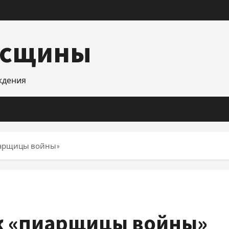
асщины
уждения
иарщицы войны»
к «пиарщицы войны»