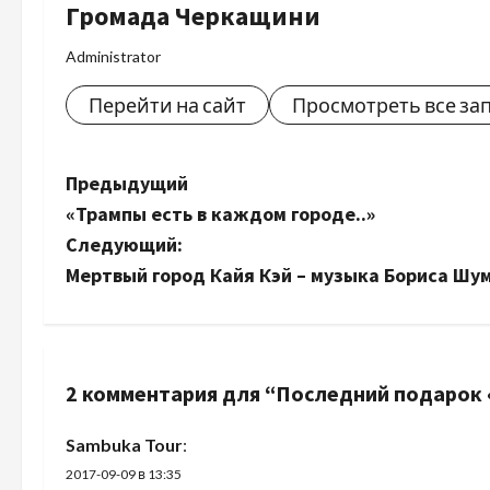
Громада Черкащини
Administrator
Перейти на сайт
Просмотреть все за
Н
Предыдущий
«Трампы есть в каждом городе..»
а
Следующий:
в
Мертвый город Кайя Кэй – музыка Бориса Шу
и
г
2 комментария для “
Последний подарок
а
Sambuka Tour
:
ц
2017-09-09 в 13:35