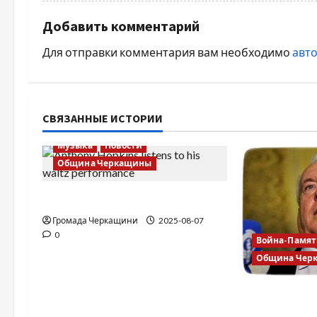
Добавить комментарий
Для отправки комментария вам необходимо
авт
СВЯЗАННЫЕ ИСТОРИИ
Музыка
Новости
Община Черкащины
Вальс от Энтони Хопкинса
Громада Черкащини
2025-08-07
0
Война-Памят
Община Чер
Владимир О
подозрение 