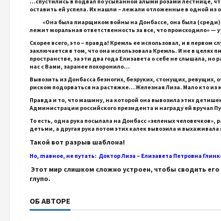
…спустились в подвал по усыпанной алыми розами лестнице, что-
оставить ей успела. Их нашли – лежали отложенные в одной из
«Она была пиарщиком войны на Донбассе, она была (среди) п
лежит моральная ответственность за все, что происходило» — 
Скорее всего, это – правда! Кремль ее использовал, и в первом с
заключается в том, что она использовала Кремль. И не в целях 
пространстве, за эти два года Елизавета о себе не слышала, но
нас с Вами, заранее похоронило…
Вывозить из Донбасса безногих, безруких, стонущих, ревущих, 
риском подорваться на растяжке… Железная Лиза. Мало кто из 
Правда и то, что машину, на которой она вывозила этих детише
Администрации российского президента и награду ей вручал 
То есть, одна рука посылала на Донбасс «зеленых человечков»,
детьми, а другая рука потом этих калек вывозила и выхаживала 
Такой вот разрыв шаблона!
Но, главное, не путать: Доктор Лиза – Елизавета Петровна Глин
Этот мир слишком сложно устроен, чтобы сводить его 
глупо.
ОБ АВТОРЕ