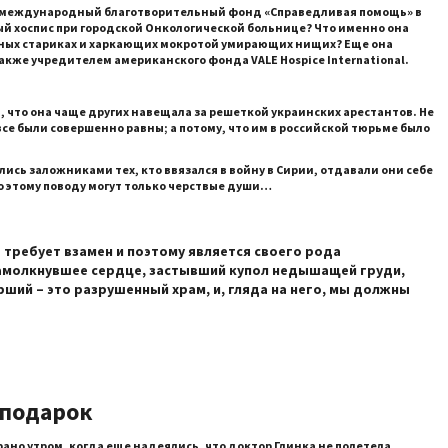
ан международный благотворительный фонд «Справедливая помощь» в
вый хоспис при городской Онкологической больнице? Что именно она
ных стариках и харкающих мокротой умирающих нищих? Еще она
 также учредителем американского фонда
VALE Hospice International
.
ют, что она чаще других навещала за решеткой украинских арестантов. Не
все были совершенно равны; а потому, что им в российской тюрьме было
ались заложниками тех, кто ввязался в войну в Сирии, отдавали они себе
по этому поводу могут только черствые души…
 требует взамен и поэтому является своего рода
Замолкнувшее сердце, застывший купол недышащей груди,
ший – это разрушенный храм, и, гляда на него, мы должны
арок
ано утром, когда еще надеялись, что доктор Глинка не полетела,