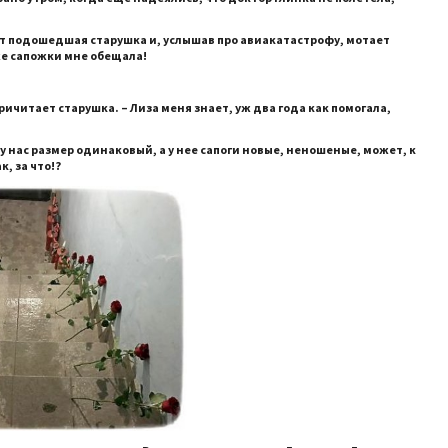
ает подошедшая старушка и, услышав про авиакатастрофу, мотает
 же сапожки мне обещала!
 причитает старушка. – Лиза меня знает, уж два года как помогала,
 у нас размер одинаковый, а у нее сапоги новые, неношеные, может, к
к, за что!?