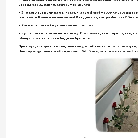
ставили за здравие, сейчас – за упокой.
– Это кого все поминают, какую-такую Лизу? – громко спрашив
головой: – Ничего не понимаю! Как доктор, как разбилась? Она
– Какие сапожки? – уточнили вполголоса.
– Ну, сапожки, кожаные, на зиму. Погорела я, все сгорело, все, –
обещала и в этот раз в беде не бросить.
Приходи, говорит, к понедельнику, я тебе пока свои сапоги дам,
Новому году только себе купила… Ой, Боже, за что же это с ней та