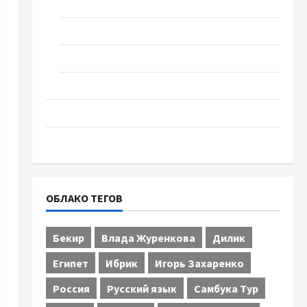
Спорт
Технологии
Туризм
Церковь "Прославление", Черкассы
Образование
Община Черкащины
ОБЛАКО ТЕГОВ
Бекир
Влада Журенкова
Дилик
Египет
Ибрик
Игорь Захаренко
Россия
Русский язык
Самбука Тур