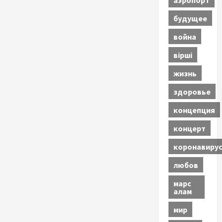
будущее
война
вірші
жизнь
здоровье
концепция
концерт
коронавиру
любов
марс
алам
мир