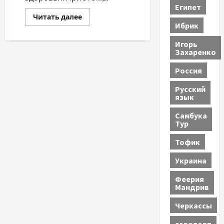
Египет
Прочитать
Читать далее
больше
Ибрик
о
Жизнь
Игорь
—
Захаренко
это
мечта,
осуществи
Россия
её!
Русский
язык
Самбука
Тур
Тофик
Украина
Феерия
Мандрив
Черкассы
аэропорт