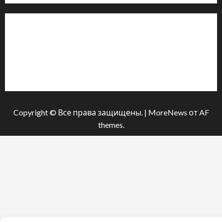
Інформація
Про видання
Принципи редакції
Політика конфіденційності
Copyright © Все права защищены.
|
MoreNews
от AF
themes.