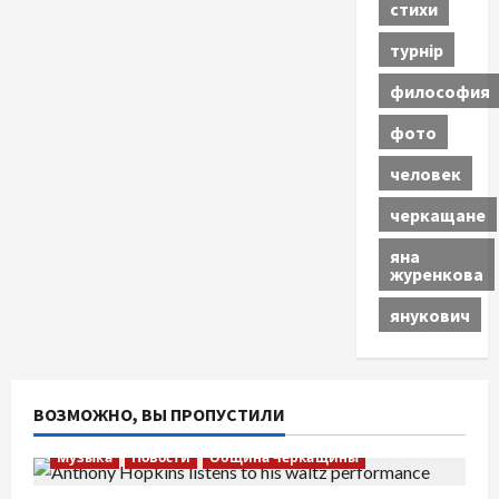
стихи
турнір
философия
фото
человек
черкащане
яна
журенкова
янукович
ВОЗМОЖНО, ВЫ ПРОПУСТИЛИ
Музыка
Новости
Община Черкащины