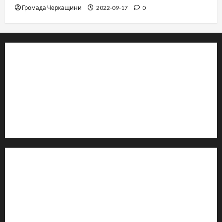
Громада Черкащини
2022-09-17
0
© 2019–2026 Громада Черкащини
Громадсько-політичне видання
Ідентифікатор медіа: R30-04933
Редакція розповідає про Черкаси та Черкащину:
новини, культуру, туризм, суспільне життя. Працюємо з
офіційними запитами та зверненнями громадян.
Контакти редакції:
Email: salut-vam@ukr.net
Телефон:
+38 (096) 239-21-09
— черговий журналіст
м. Черкаси, Україна