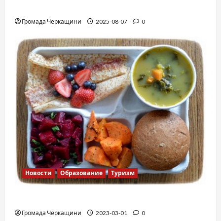
Вальс от Энтони Хопкинса
Громада Черкащини
2025-08-07
0
Новости
Образование
Туризм
Финская школа
Громада Черкащини
2023-03-01
0