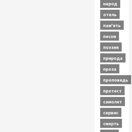
народ
отель
пам'ять
песня
поэзия
природа
проза
проповедь
протест
самолет
сервис
смерть