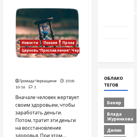
о
Церковь
Волшебный
Ветер
"Прославле
твоих
чувств
Черкассы
Образование
Новости
Поэзия
Проза
Община
Церковь "Прославление", Черкассы
Черкащины
Жизнь — это мечта,
осуществи её!
ОБЛАКО
Громада Черкащини
2018-
ТЕГОВ
10-16
1
Вначале человек жертвует
Бекир
своим здоровьем, чтобы
заработать деньги.
Влада
Журенкова
Потом, тратит эти деньги
на восстановление
Дилик
здоровья. При этом,...