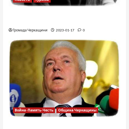
12 вещей, которые нельзя делать в
самолете
Громада Черкащини
2023-01-17
0
Война-Память-Честь
Община Черкащины
Владимир Олийнык, подозрение в госизмене