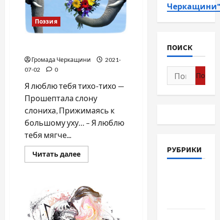
Черкащини
Поэзия
Я люблю тебя …
ПОИСК
Громада Черкащини
2021-
07-02
0
Найти:
Я люблю тебя тихо-тихо —
Прошептала слону
слониха, Прижимаясь к
большому уху… – Я люблю
тебя мягче...
РУБРИКИ
Прочитать
Читать далее
больше
о
Война-
Я
люблю
Память-
тебя
…
Честь
Новости