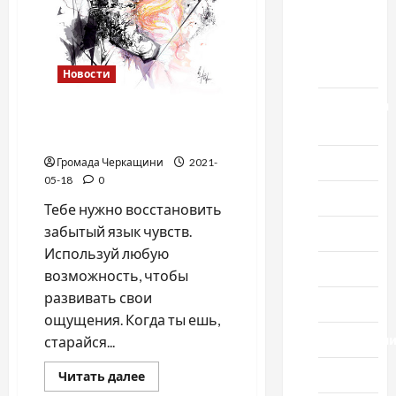
выпуск
1978
года
Новости
Домашний
Волшебный Ветер твоих
ресторан
чувств
Кино
Громада Черкащини
2021-
05-18
0
Музыка
Тебе нужно восстановить
забытый язык чувств.
Поэзия
Используй любую
Проза
возможность, чтобы
развивать свои
Спорт
ощущения. Когда ты ешь,
Технологи
старайся...
Туризм
Прочитать
Читать далее
больше