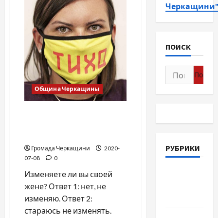
Черкащини
ПОИСК
Найти:
Община Черкащины
Разве вам трудно лишь на
пару минут одеть ту
маску?!
РУБРИКИ
Громада Черкащини
2020-
07-08
0
Война-
Изменяете ли вы своей
Память-
жене? Ответ 1: нет, не
Честь
изменяю. Ответ 2:
стараюсь не изменять.
Новости