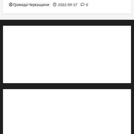
Громада Черкащини
2022-09-17
0
© 2019–2026 Громада Черкащини
Громадсько-політичне видання
Ідентифікатор медіа: R30-04933
Редакція розповідає про Черкаси та Черкащину:
новини, культуру, туризм, суспільне життя. Працюємо з
офіційними запитами та зверненнями громадян.
Контакти редакції:
Email: salut-vam@ukr.net
Телефон:
+38 (096) 239-21-09
— черговий журналіст
м. Черкаси, Україна