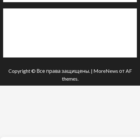
Інформація
Про видання
Принципи редакції
Політика конфіденційності
Copyright © Все права защищены.
|
MoreNews
от AF
themes.