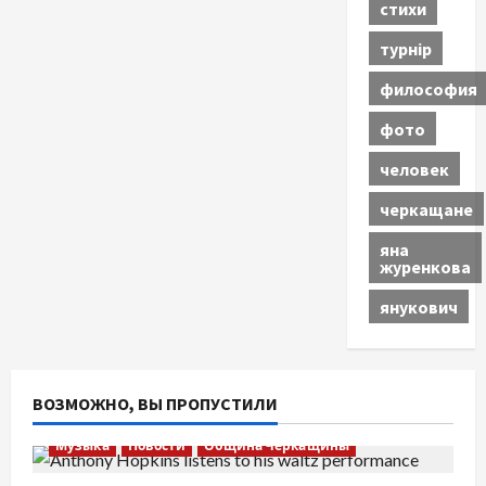
стихи
турнір
философия
фото
человек
черкащане
яна
журенкова
янукович
ВОЗМОЖНО, ВЫ ПРОПУСТИЛИ
Музыка
Новости
Община Черкащины