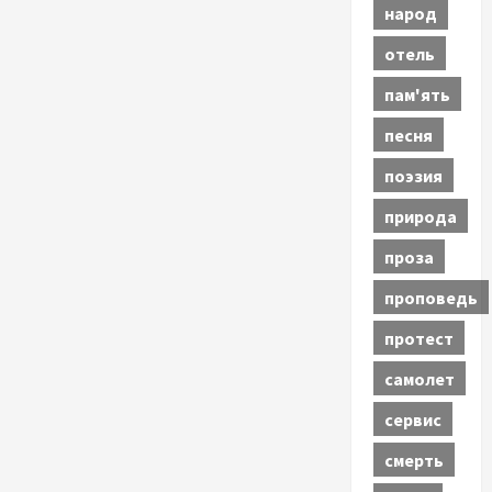
народ
отель
пам'ять
песня
поэзия
природа
проза
проповедь
протест
самолет
сервис
смерть