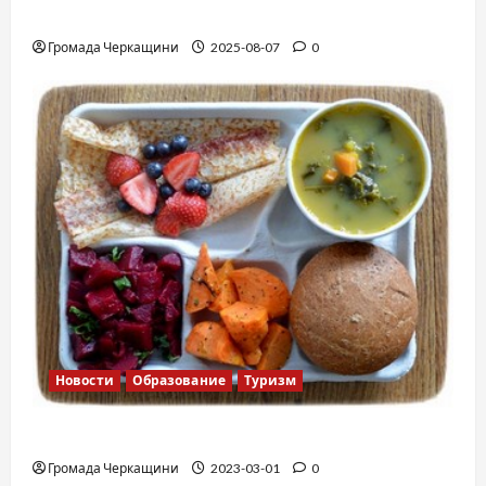
Вальс от Энтони Хопкинса
Громада Черкащини
2025-08-07
0
Новости
Образование
Туризм
Финская школа
Громада Черкащини
2023-03-01
0