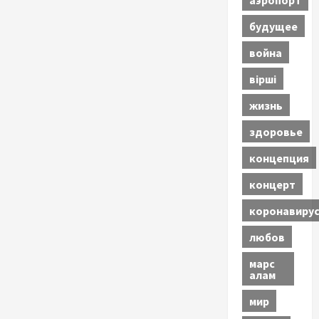
будущее
война
вірші
жизнь
здоровье
концепция
концерт
коронавиру
любов
марс
алам
мир