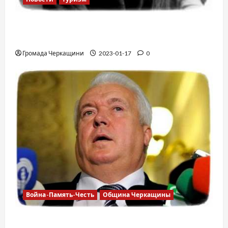
12 вещей, которые нельзя делать в
самолете
Громада Черкащини
2023-01-17
0
Война-Память-Честь
Община Черкащины
Владимир Олийнык, подозрение в госизмене