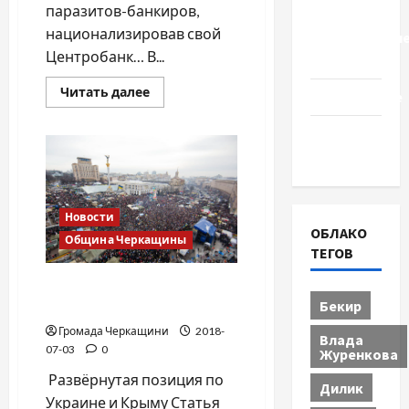
паразитов-банкиров,
Церковь
национализировав свой
"Прославле
Центробанк… В...
Черкассы
Прочитать
Читать далее
Образование
больше
о
За
Община
что
исландцы
Черкащины
отправили
премьер-
министра
под
Новости
трибунал
ОБЛАКО
Община Черкащины
ТЕГОВ
Путинские «золотые
Бекир
батоны»
Громада Черкащини
2018-
Влада
07-03
0
Журенкова
Развёрнутая позиция по
Дилик
Украине и Крыму Статья