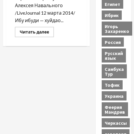
Египет
Алексея Навального
/LiveJournal 12 марта 2014/
Ибрик
Ибу ибуди — хуйдао...
Игорь
Захаренко
Прочитать
Читать далее
больше
о
Россия
Путинские
«золотые
батоны»
Русский
язык
Самбука
Тур
Тофик
Украина
Феерия
Мандрив
Черкассы
аэропорт