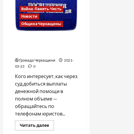
Война-Память-Честь
Новости
Община Черкащины
Юридическая помощь
ветеранам АТО (ООС), УБД,
инвалидам войны
Громада Черкащини
2021-
03-23
0
Кого интересует, как через
суд добиться выплаты
денежной помощи в
полном объеме —
обращайтесь по
телефонам юристов...
Прочитать
Читать далее
больше
о