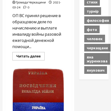
стихи
Громада Черкащини
2021-
03-24
0
турнір
ОП ВС принял решение в
философия
образцовом деле по
начислению и выплате
фото
инвалиду войны разовой
человек
ежегодной денежной
помощи...
черкащане
Прочитать
Читать далее
яна
больше
журенкова
о
ХОРОШАЯ
янукович
НОВОСТЬ
ДЛЯ
УЧАСТНИКОВ
АТО
(ООС),
УБД,
ИНВАЛИДОВ
ВОЙНЫ