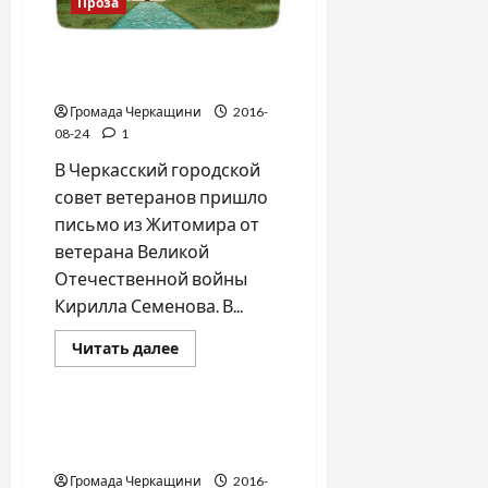
Проза
Память и слава
Букринского плацдарма
Громада Черкащини
2016-
08-24
1
В Черкасский городской
совет ветеранов пришло
письмо из Житомира от
ветерана Великой
Отечественной войны
Кирилла Семенова. В...
Прочитать
Читать далее
больше
Война-Память-Честь
о
Память
и
слава
Девушка-воин. Прикоснись
Букринского
к легенде…
плацдарма
Громада Черкащини
2016-