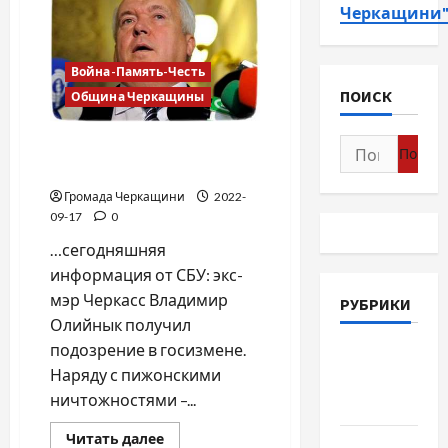
Черкащини
Война-Память-Честь
ПОИСК
Община Черкащины
Найти:
Владимир Олийнык,
подозрение в госизмене
Громада Черкащини
2022-
09-17
0
…сегодняшняя
информация от СБУ: экс-
мэр Черкасс Владимир
РУБРИКИ
Олийнык получил
подозрение в госизмене.
Война-
Наряду с пижонскими
Память-
ничтожностями –...
Честь
Прочитать
Читать далее
Новости