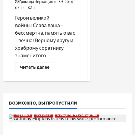
Громада Черкащини
2016-
07-11
1
Герои великой
войны! Слава ваша –
бессмертна, память о вас
– вечна! Верному другу и
храброму соратнику
знаменитого...
Прочитать
Читать далее
больше
о
СЫН
РОССИИ
–
УКРАИНЫ
СЫН
/
ВОЗМОЖНО, ВЫ ПРОПУСТИЛИ
Николай
Струтинский/
Музыка
Новости
Община Черкащины
Вальс от Энтони Хопкинса