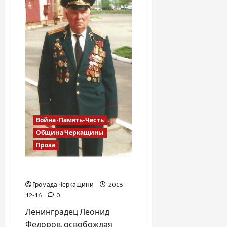
Война-Память-Честь
Община Черкащины
Проза
Пешие танкисты
Громада Черкащини
2018-
12-16
0
Ленинградец Леонид
Федоров, освобождая