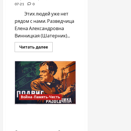
07-21
0
Этих людей уже нет
рядом с нами. Разведчица
Елена Александровна
Винницкая (Шатерник)...
Прочитать
Читать далее
больше
о
Девушка-
воин.
Прикоснись
к
легенде…
Война-Память-Честь
СЫН РОССИИ – УКРАИНЫ
СЫН /Николай
Струтинский/