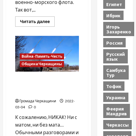
военно-морского флота.
Египет
Так вот,...
Ибрик
Прочитать
Читать далее
больше
Игорь
о
Захаренко
Из
путевого
Россия
дневника
Мопассана
Русский
Война-Память-Честь
язык
Община Черкащины
Самбука
Тур
Как объяснить россиянам
Тофик
ситуацию в Украине без
мата?
Украина
Громада Черкащини
2022-
03-04
0
Феерия
Мандрив
К сожалению, НИКАК! Ни с
Черкассы
матом, ни без мата…
Обычными разговорами и
аэропорт