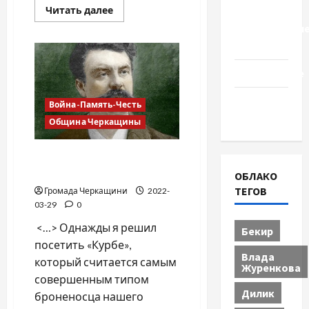
Прочитать
Читать далее
Церковь
больше
"Прославле
о
Я
Черкассы
русский
бы
выучил
Образование
только
за
то…
Община
Война-Память-Честь
Черкащины
Община Черкащины
Из путевого дневника
Мопассана
ОБЛАКО
ТЕГОВ
Громада Черкащини
2022-
03-29
0
<…> Однажды я решил
Бекир
посетить «Курбе»,
Влада
который считается самым
Журенкова
совершенным типом
Дилик
броненосца нашего