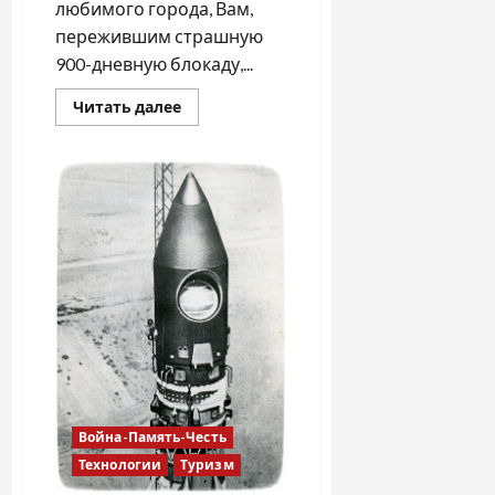
любимого города, Вам,
пережившим страшную
900-дневную блокаду,...
Прочитать
Читать далее
больше
о
75-
летию
прорыва
блокады
Ленинграда
посвящается…
Война-Память-Честь
Технологии
Туризм