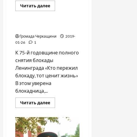
Прочитать
Читать далее
больше
Война-Память-Честь
о
Отречение
украинского
казачества
НАС СПАСАЛА ЛАДОГА
Громада Черкащини
2019-
01-26
1
К 75-й годовщине полного
снятия блокады
Ленинграда «Кто пережил
блокаду, тот ценит жизнь»
В этом уверена
блокадница,...
Прочитать
Читать далее
больше
о
НАС
СПАСАЛА
ЛАДОГА