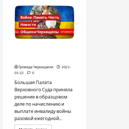
Юридическая
помощь
ветеранам
АТО
Война-Память-Честь
(ООС),
УБД,
Новости
инвалидам
войны
Община Черкащины
ОТЛИЧНАЯ НОВОСТЬ ДЛЯ
УЧАСТНИКОВ АТО (ООС),
УБД, ИНВАЛИДОВ ВОЙНЫ
Громада Черкащини
2021-
01-22
0
Большая Палата
Верховного Суда приняла
решение в образцовом
деле по начислению и
выплате инвалиду войны
разовой ежегодной...