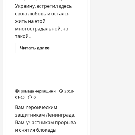
Украину, встретил здесь
свою любовь и остался
жить на этой
многострадальной, но
такой...
Прочитать
Читать далее
больше
Война-Память-Честь
о
Пешие
танкисты
75-летию прорыва
блокады Ленинграда
посвящается…
Громада Черкащини
2018-
01-15
0
Вам, героическим
защитникам Ленинграда,
Вам, участникам прорыва
и снятия блокады