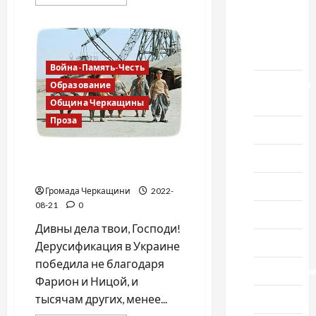
больше
о
выпуск
Владимир
Олийнык,
1978
подозрение
в
года
госизмене
Война-Память-Честь
Домашний
Образование
ресторан
Община Черкащины
Проза
Кино
Я русский бы выучил
Музыка
только за то…
Поэзия
Громада Черкащини
2022-
08-21
0
Проза
Дивны дела твои, Господи!
Спорт
Дерусификация в Украине
победила не благодаря
Технологи
Фарион и Ницой, и
тысячам других, менее...
Туризм