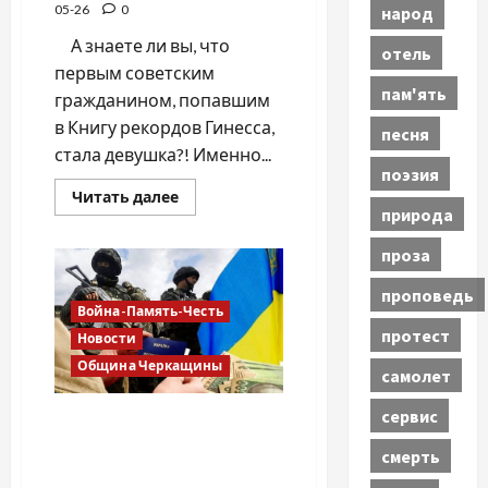
05-26
0
народ
⠀ А знаете ли вы, что
отель
первым советским
пам'ять
гражданином, попавшим
в Книгу рекордов Гинесса,
песня
стала девушка?! Именно...
поэзия
Прочитать
Читать далее
больше
природа
о
КРАСИВАЯ
проза
ДЕВОЧКА
ЛИДА
проповедь
Война-Память-Честь
протест
Новости
Община Черкащины
самолет
сервис
ХОРОШАЯ НОВОСТЬ ДЛЯ
УЧАСТНИКОВ АТО (ООС),
смерть
УБД, ИНВАЛИДОВ ВОЙНЫ