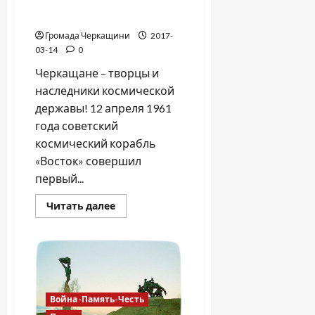
Черкащина космическая!
Громада Черкащини
2017-
03-14
0
Черкащане – творцы и
наследники космической
державы! 12 апреля 1961
года советский
космический корабль
«Восток» совершил
первый...
Прочитать
Читать далее
больше
о
Черкащина
космическая!
Война-Память-Честь