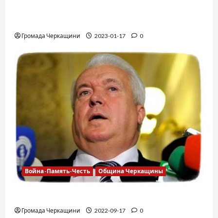
12 вещей, которые нельзя делать в
самолете
Громада Черкащини
2023-01-17
0
Война-Память-Честь
Община Черкащины
Владимир Олийнык, подозрение в госизмене
Громада Черкащини
2022-09-17
0