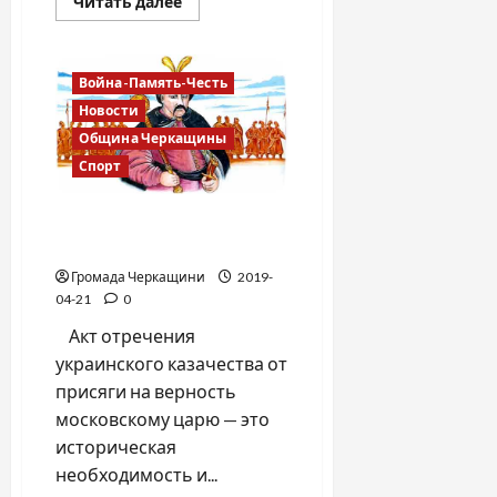
Прочитать
Читать далее
больше
о
ОТЛИЧНАЯ
НОВОСТЬ
ДЛЯ
Война-Память-Честь
УЧАСТНИКОВ
АТО
Новости
(ООС),
Община Черкащины
УБД,
ИНВАЛИДОВ
Спорт
ВОЙНЫ
Отречение украинского
казачества
Громада Черкащини
2019-
04-21
0
Акт отречения
украинского казачества от
присяги на верность
московскому царю — это
историческая
необходимость и...