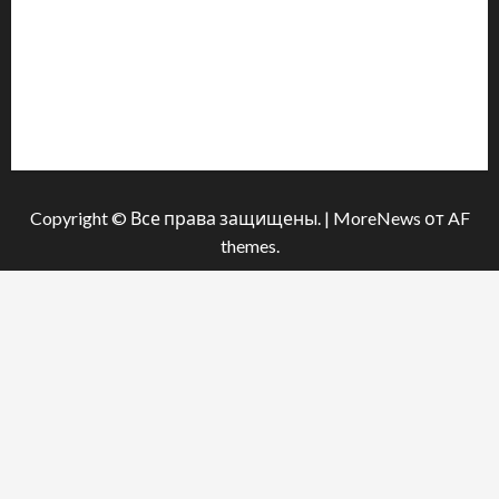
Інформація
Про видання
Принципи редакції
Політика конфіденційності
Copyright © Все права защищены.
|
MoreNews
от AF
themes.