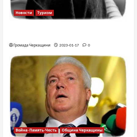
Новости
Туризм
12 вещей, которые нельзя делать в
самолете
Громада Черкащини
2023-01-17
0
Война-Память-Честь
Община Черкащины