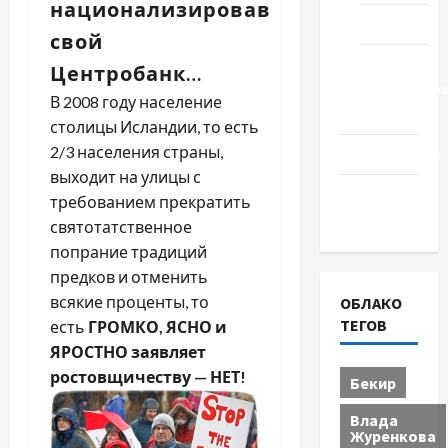
национализировав
Туризм
свой
Церковь
Центробанк…
"Прославле
В 2008 году население
Черкассы
столицы Исландии, то есть
2/3 населения страны,
Образование
выходит на улицы с
Община
требованием прекратить
Черкащины
святотатственное
попрание традиций
предков и отменить
всякие проценты, то
ОБЛАКО
ТЕГОВ
есть
ГРОМКО, ЯСНО и
ЯРОСТНО заявляет
ростовщичеству — НЕТ!
Бекир
Влада
Журенкова