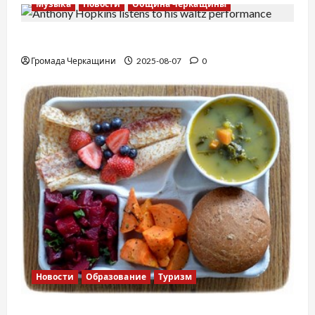
Музыка
Новости
Община Черкащины
Вальс от Энтони Хопкинса
Громада Черкащини
2025-08-07
0
Новости
Образование
Туризм
Финская школа