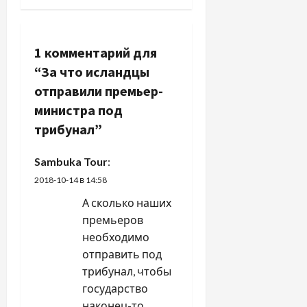
и
г
1 комментарий для
а
“
За что исландцы
ц
отправили премьер-
министра под
и
трибунал
”
я
Sambuka Tour
:
п
2018-10-14 в 14:58
о
А сколько наших
премьеров
з
необходимо
отправить под
а
трибунал, чтобы
п
государство
наконец-то