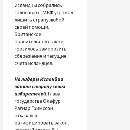
исландцы собрались
голосовать, МВФ угрожал
лишить страну любой
своей помощи.
Британское
правительство также
грозилось заморозить
сбережения и текущие
счета исландцев.
Но лидеры Исландии
заняли сторону своих
избирателей
. Глава
государства Олафур
Рагнар Гримссон
отказался
ратифицировать закон,
который сделал бы