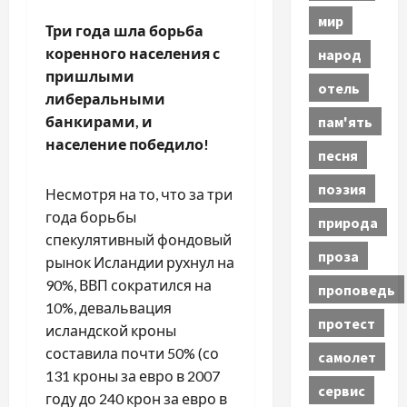
мир
Три года шла борьба
коренного населения с
народ
пришлыми
отель
либеральными
пам'ять
банкирами, и
население победило!
песня
поэзия
Несмотря на то, что за три
года борьбы
природа
спекулятивный фондовый
проза
рынок Исландии рухнул на
90%, ВВП сократился на
проповедь
10%, девальвация
протест
исландской кроны
составила почти 50% (со
самолет
131 кроны за евро в 2007
сервис
году до 240 крон за евро в