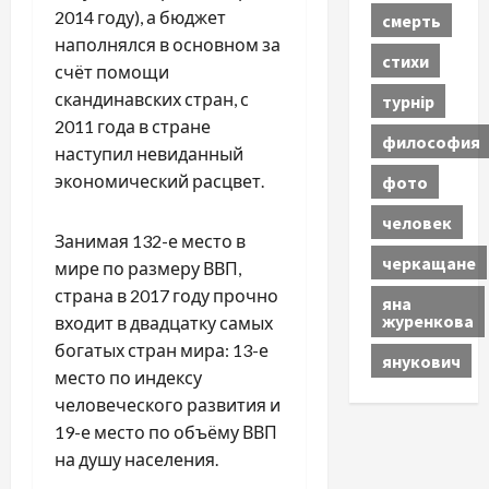
2014 году), а бюджет
смерть
наполнялся в основном за
стихи
счёт помощи
скандинавских стран, с
турнір
2011 года в стране
философия
наступил невиданный
экономический расцвет.
фото
человек
Занимая 132-е место в
черкащане
мире по размеру ВВП,
страна в 2017 году прочно
яна
журенкова
входит в двадцатку самых
богатых стран мира: 13-е
янукович
место по индексу
человеческого развития и
19-е место по объёму ВВП
на душу населения.