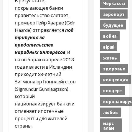
В результате,
Черкассы
покрывающее банки
аэропорт
правительство слетает,
премьер Гейр Хаарде (Geir
будущее
Haarde) отправляется
под
война
трибунал за
предательство
вірші
народных интересов
, и
жизнь
на выборах в апреле 2013
года к власти в Исландии
здоровье
приходит 38-летний
концепция
Зигмюндюр Гюннлейгссон
(Sigmundur Gunnlaugsson),
концерт
который
коронавиру
национализирует банки и
отменяет ипотечные
любов
проценты для жителей
марс
страны.
алам