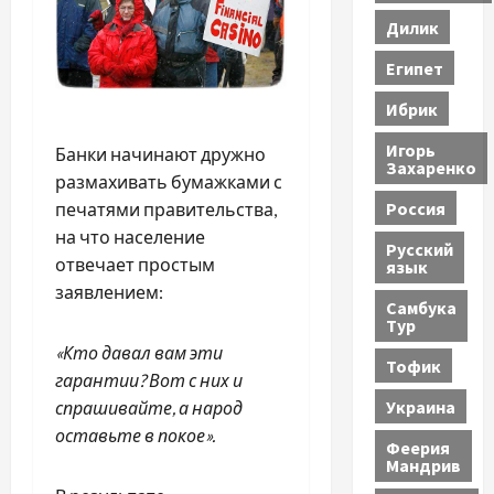
Дилик
Египет
Ибрик
Игорь
Банки начинают дружно
Захаренко
размахивать бумажками с
Россия
печатями правительства,
на что население
Русский
отвечает простым
язык
заявлением:
Самбука
Тур
«Кто давал вам эти
Тофик
гарантии? Вот с них и
Украина
спрашивайте, а народ
оставьте в покое».
Феерия
Мандрив