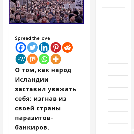
Честь
Новости
выпуск
1978
года
Spread the love
Домашний
ресторан
О том, как народ
Кино
Исландии
Музыка
заставил уважать
Поэзия
себя: изгнав из
Проза
своей страны
паразитов-
Спорт
банкиров,
Технологи