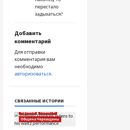
и
перестало
задыхаться?
с
я
Добавить
м
комментарий
Для отправки
комментария вам
необходимо
авторизоваться
.
СВЯЗАННЫЕ ИСТОРИИ
Музыка
Новости
Община Черкащины