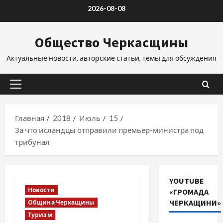
Перейти
2026-08-08
к
содержимому
Общество Черкасщины
Актуальные новости, авторские статьи, темы для обсуждения
Основное
меню
Главная
2018
Июль
15
За что исландцы отправили премьер-министра под
трибунал
YOUTUBE
Новости
«ГРОМАДА
ЧЕРКАЩИНИ»
Община Черкащины
Туризм