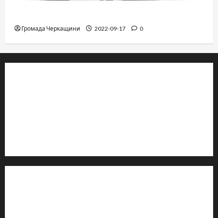
Владимир Олийнык, подозрение в госизмене
Громада Черкащини
2022-09-17
0
© 2019–2026 Громада Черкащини
Громадсько-політичне видання
Ідентифікатор медіа: R30-04933
Редакція розповідає про Черкаси та Черкащину:
новини, культуру, туризм, суспільне життя. Працюємо з
офіційними запитами та зверненнями громадян.
Контакти редакції:
Email: salut-vam@ukr.net
Телефон:
+38 (096) 239-21-09
— черговий журналіст