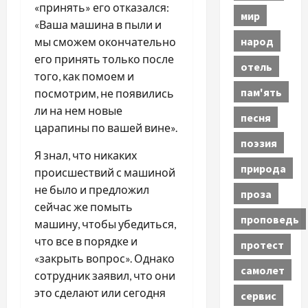
«принять» его отказался:
мир
«Ваша машина в пыли и
народ
мы сможем окончательно
его принять только после
отель
того, как помоем и
пам'ять
посмотрим, не появились
ли на нем новые
песня
царапины по вашей вине».
поэзия
Я знал, что никаких
природа
происшествий с машиной
не было и предложил
проза
сейчас же помыть
проповедь
машину, чтобы убедиться,
что все в порядке и
протест
«закрыть вопрос». Однако
самолет
сотрудник заявил, что они
это сделают или сегодня
сервис