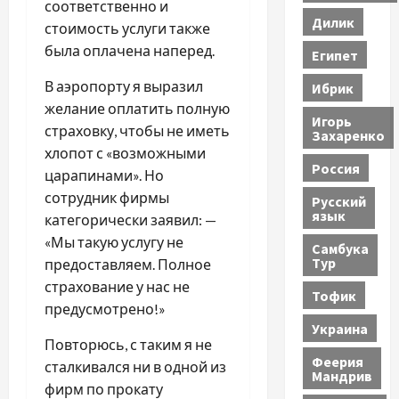
соответственно и
Дилик
стоимость услуги также
была оплачена наперед.
Египет
В аэропорту я выразил
Ибрик
желание оплатить полную
Игорь
страховку, чтобы не иметь
Захаренко
хлопот с «возможными
Россия
царапинами». Но
сотрудник фирмы
Русский
язык
категорически заявил: —
«Мы такую услугу не
Самбука
Тур
предоставляем. Полное
страхование у нас не
Тофик
предусмотрено!»
Украина
Повторюсь, с таким я не
Феерия
сталкивался ни в одной из
Мандрив
фирм по прокату