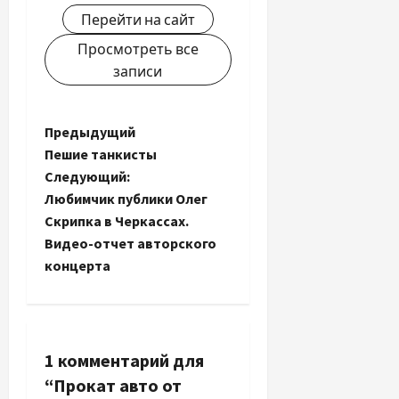
Перейти на сайт
Просмотреть все
записи
Н
Предыдущий
Пешие танкисты
а
Следующий:
Любимчик публики Олег
в
Скрипка в Черкассах.
и
Видео-отчет авторского
концерта
г
а
ц
1 комментарий для
“
Прокат авто от