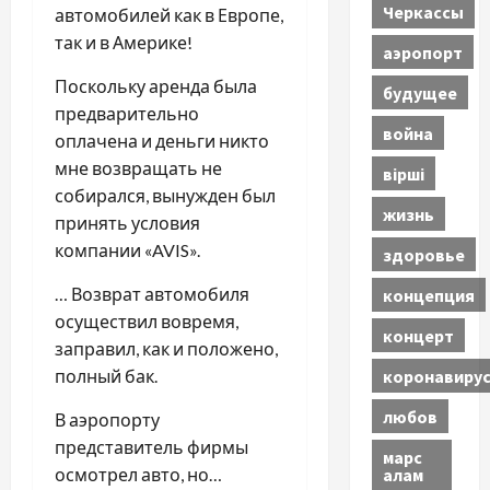
Черкассы
автомобилей как в Европе,
так и в Америке!
аэропорт
Поскольку аренда была
будущее
предварительно
война
оплачена и деньги никто
мне возвращать не
вірші
собирался, вынужден был
жизнь
принять условия
компании «AVIS».
здоровье
… Возврат автомобиля
концепция
осуществил вовремя,
концерт
заправил, как и положено,
коронавиру
полный бак.
любов
В аэропорту
представитель фирмы
марс
алам
осмотрел авто, но…