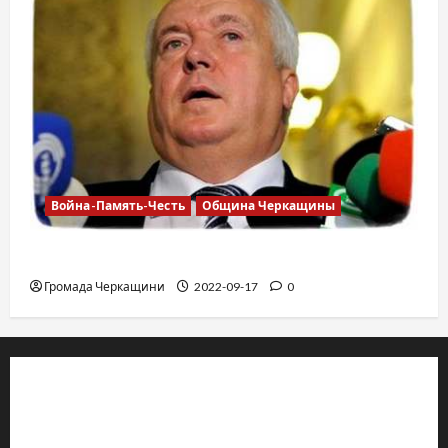
Война-Память-Честь
Община Черкащины
Владимир Олийнык, подозрение в госизмене
Громада Черкащини
2022-09-17
0
© 2019–2026 Громада Черкащини
Громадсько-політичне видання
Ідентифікатор медіа: R30-04933