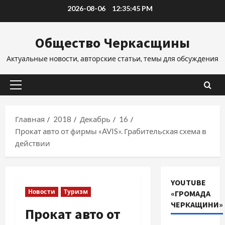
Перейти
2026-08-06
12:35:46 PM
к
содержимому
Общество Черкасщины
Актуальные новости, авторские статьи, темы для обсуждения
Основное
меню
Главная
2018
Декабрь
16
Прокат авто от фирмы «AVIS». Грабительская схема в
действии
YOUTUBE
Новости
Туризм
«ГРОМАДА
ЧЕРКАЩИНИ»
Прокат авто от