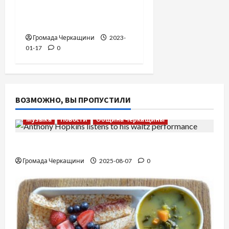
нельзя делать в
самолете
Громада Черкащини
2023-
01-17
0
ВОЗМОЖНО, ВЫ ПРОПУСТИЛИ
Музыка
Новости
Община Черкащины
Вальс от Энтони Хопкинса
Громада Черкащини
2025-08-07
0