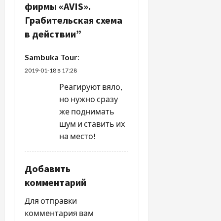
и
фирмы «AVIS».
я
Грабительская схема
в действии
”
п
Sambuka Tour
:
о
2019-01-18 в 17:28
з
Реагируют вяло,
но нужно сразу
а
же поднимать
п
шум и ставить их
на место!
и
с
Добавить
комментарий
я
Для отправки
м
комментария вам