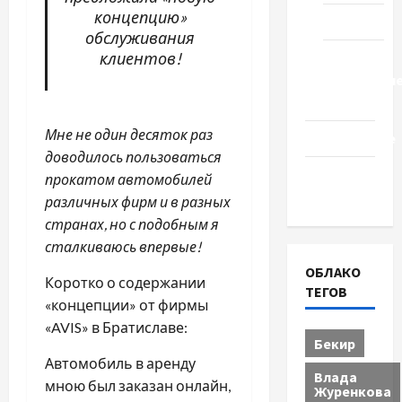
концепцию»
Туризм
обслуживания
Церковь
клиентов!
"Прославле
Черкассы
Мне не один десяток раз
Образование
доводилось пользоваться
Община
прокатом автомобилей
Черкащины
различных фирм и в разных
странах, но с подобным я
сталкиваюсь впервые!
ОБЛАКО
Коротко о содержании
ТЕГОВ
«концепции» от фирмы
«AVIS» в Братиславе:
Бекир
Автомобиль в аренду
Влада
мною был заказан онлайн,
Журенкова