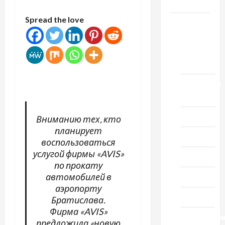
Честь
Spread the love
Новости
выпуск
1978
года
Домашний
ресторан
Кино
Вниманию тех, кто
планирует
Музыка
воспользоваться
услугой фирмы «AVIS»
Поэзия
по прокату
автомобилей в
Проза
аэропорту
Спорт
Братислава.
Фирма «AVIS»
Технологи
предложила «новую