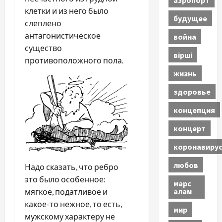
клетки и из него было
будущее
слеплено
антагонистическое
война
существо
вірші
противоположного пола.
жизнь
здоровье
концепция
концерт
коронавиру
любов
Надо сказать, что ребро
это было особенное:
марс
алам
мягкое, податливое и
какое-то нежное, то есть,
мир
мужскому характеру не