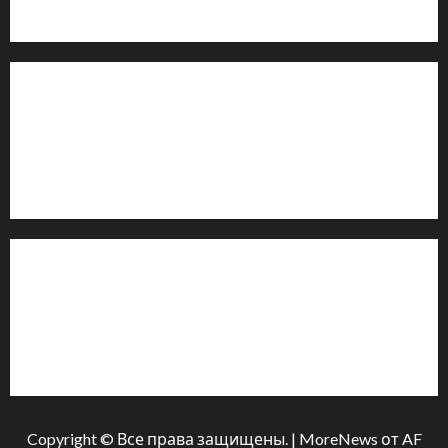
офіційними запитами та зверненнями громадян.
Контакти редакції:
Email: salut-vam@ukr.net
Телефон:
+38 (096) 239-21-09
— черговий журналіст
м. Черкаси, Україна
Інформація
Про видання
Принципи редакції
Політика конфіденційності
Copyright © Все права защищены.
|
MoreNews
от AF