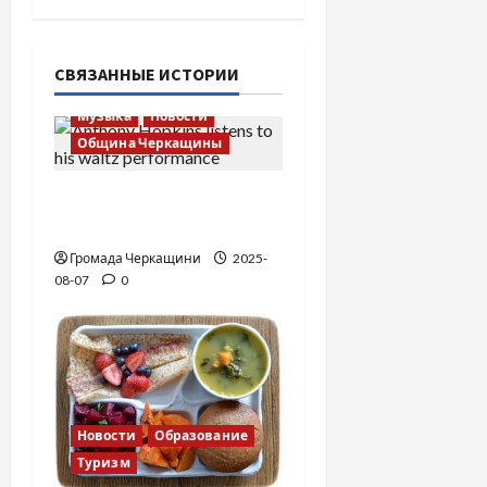
с
я
СВЯЗАННЫЕ ИСТОРИИ
м
Музыка
Новости
Община Черкащины
Вальс от Энтони
Хопкинса
Громада Черкащини
2025-
08-07
0
Новости
Образование
Туризм