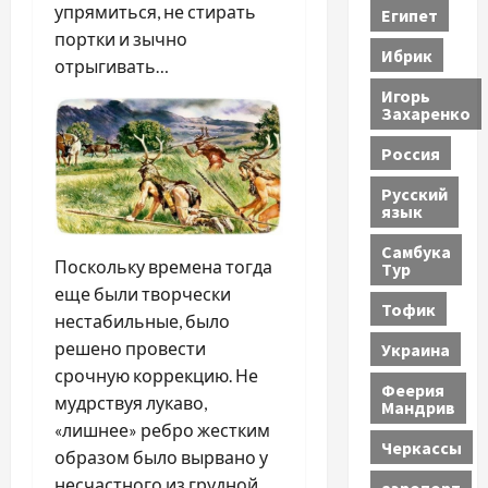
упрямиться, не стирать
Египет
портки и зычно
Ибрик
отрыгивать…
Игорь
Захаренко
Россия
Русский
язык
Самбука
Поскольку времена тогда
Тур
еще были творчески
Тофик
нестабильные, было
решено провести
Украина
срочную коррекцию. Не
Феерия
мудрствуя лукаво,
Мандрив
«лишнее» ребро жестким
Черкассы
образом было вырвано у
несчастного из грудной
аэропорт