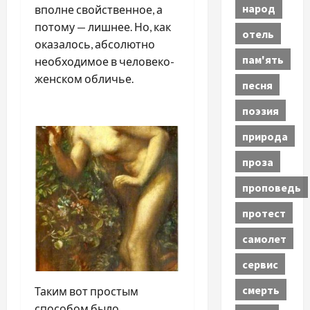
народ
вполне свойственное, а
потому — лишнее. Но, как
отель
оказалось, абсолютно
пам'ять
необходимое в человеко-
женском обличье.
песня
поэзия
природа
проза
проповедь
протест
самолет
сервис
смерть
Таким вот простым
способом было