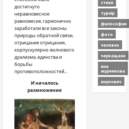
стихи
достигнуто
турнір
неравновесное
равновесие, гармонично
философия
заработали все законы
фото
природы: обратной связи,
отрицание отрицания,
человек
корпускулярно-волнового
черкащане
дуализма, единства и
борьбы
яна
журенкова
противоположностей…
янукович
И началось
размножение