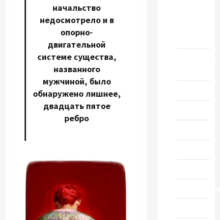
начальство
выпуск
недосмотрело и в
1978
опорно-
года
двигательной
системе существа,
Домашний
названного
ресторан
мужчиной, было
Кино
обнаружено лишнее,
двадцать пятое
Музыка
ребро
Поэзия
Проза
Спорт
Технологи
Туризм