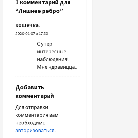
г
1 комментарий для
“
Лишнее ребро
”
а
ц
кошечка
:
2020-01-07 в 17:33
и
С упер
я
интересные
наблюдения!
п
Мне ндравицца..
о
Добавить
з
комментарий
а
Для отправки
п
комментария вам
необходимо
и
авторизоваться
.