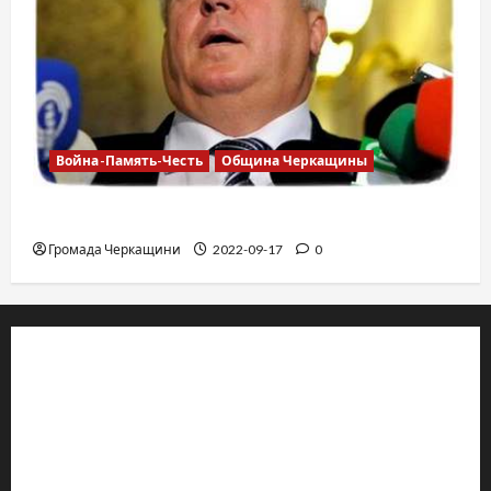
Война-Память-Честь
Община Черкащины
Владимир Олийнык, подозрение в госизмене
Громада Черкащини
2022-09-17
0
© 2019–2026 Громада Черкащини
Громадсько-політичне видання
Ідентифікатор медіа: R30-04933
Редакція розповідає про Черкаси та Черкащину:
новини, культуру, туризм, суспільне життя. Працюємо з