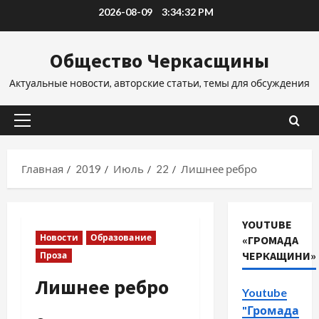
Перейти
2026-08-09
3:34:33 PM
к
содержимому
Общество Черкасщины
Актуальные новости, авторские статьи, темы для обсуждения
Основное
меню
Главная
2019
Июль
22
Лишнее ребро
YOUTUBE
Новости
Образование
«ГРОМАДА
ЧЕРКАЩИНИ»
Проза
Лишнее ребро
Youtube
"Громада