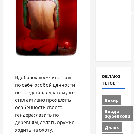
Церковь
"Прославле
Черкассы
Образование
Община
Черкащины
ОБЛАКО
Вдобавок, мужчина, сам
ТЕГОВ
по себе, особой ценности
не представлял, к тому же
стал активно проявлять
Бекир
особенности своего
Влада
гендера: лазить по
Журенкова
деревьям, делать оружие,
Дилик
ходить на охоту,