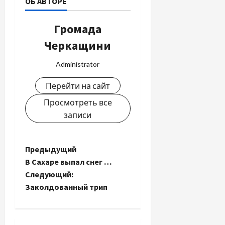
ОБ АВТОРЕ
Громада
Черкащини
Administrator
Перейти на сайт
Просмотреть все
записи
Н
Предыдущий
В Сахаре выпал снег …
а
Следующий:
Заколдованный трип
в
и