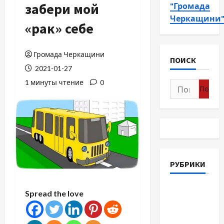
забери мой
"Громада
Черкащини
«рак» себе
Громада Черкащини
ПОИСК
2021-01-27
1 минуты чтение
0
Найти:
РУБРИКИ
Война-
Spread the love
Память-
Честь