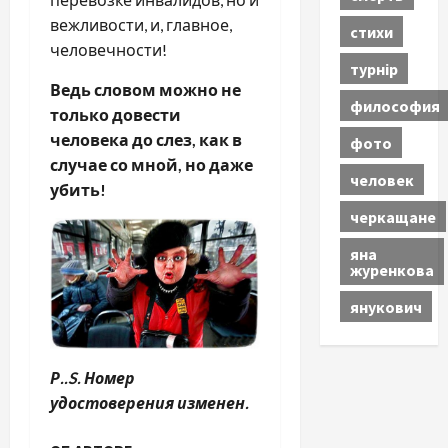
вежливости, и, главное,
стихи
человечности!
турнір
Ведь словом можно не
философия
только довести
человека до слез, как в
фото
случае со мной, но даже
человек
убить!
черкащане
яна
журенкова
янукович
Р..S. Номер
удостоверения изменен.