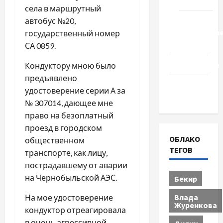
Туризм
села в маршрутный
Церковь
автобус №20,
"Прославле
государственный номер
Черкассы
СА 0859.
Образование
Кондуктору мною было
предъявлено
Община
удостоверение серии А за
Черкащины
№ 307014, дающее мне
право на безоплатный
проезд в городском
ОБЛАКО
общественном
ТЕГОВ
транспорте, как лицу,
пострадавшему от аварии
на Чернобыльской АЭС.
Бекир
Влада
На мое удостоверение
Журенкова
кондуктор отреагировала
в очень агрессивной