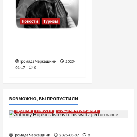
Новости
Туризм
12 вещей, которые
нельзя делать в
самолете
Громада Черкащини
2023-
01-17
0
ВОЗМОЖНО, ВЫ ПРОПУСТИЛИ
Музыка
Новости
Община Черкащины
Вальс от Энтони Хопкинса
Громада Черкащини
2025-08-07
0