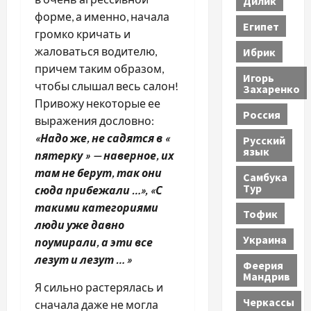
Дилик
форме, а именно, начала
Египет
громко кричать и
жаловаться водителю,
Ибрик
причем таким образом,
Игорь
чтобы слышал весь салон!
Захаренко
Привожу некоторые ее
Россия
выражения дословно:
«Надо же, не садятся в «
Русский
язык
пятерку » — наверное, их
там не берут, так они
Самбука
Тур
сюда прибежали …», «С
такими категориями
Тофик
люди уже давно
Украина
поумирали, а эти все
лезут и лезут … »
Феерия
Мандрив
Я сильно растерялась и
Черкассы
сначала даже не могла