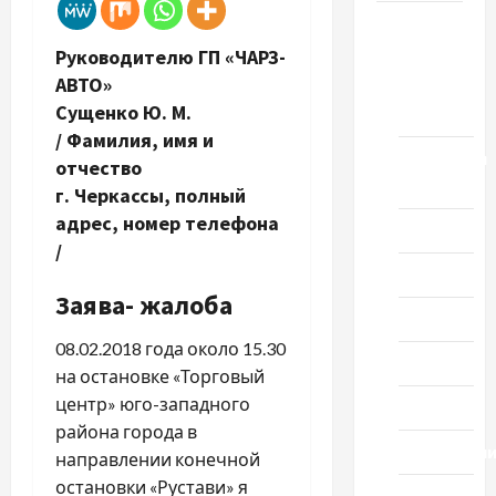
Новости
Руководителю ГП «ЧАРЗ-
выпуск
АВТО»
1978
Сущенко Ю. М.
года
/ Фамилия, имя и
Домашний
отчество
ресторан
г. Черкассы, полный
адрес, номер телефона
Кино
/
Музыка
Заява- жалоба
Поэзия
08.02.2018 года около 15.30
Проза
на остановке «Торговый
центр» юго-западного
Спорт
района города в
Технологи
направлении конечной
остановки «Рустави» я