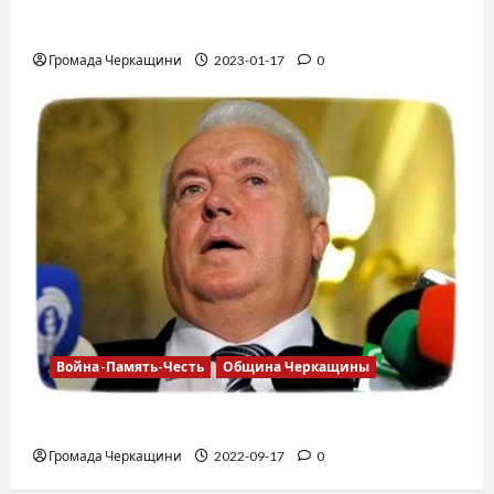
12 вещей, которые нельзя делать в
самолете
Громада Черкащини
2023-01-17
0
Война-Память-Честь
Община Черкащины
Владимир Олийнык, подозрение в госизмене
Громада Черкащини
2022-09-17
0