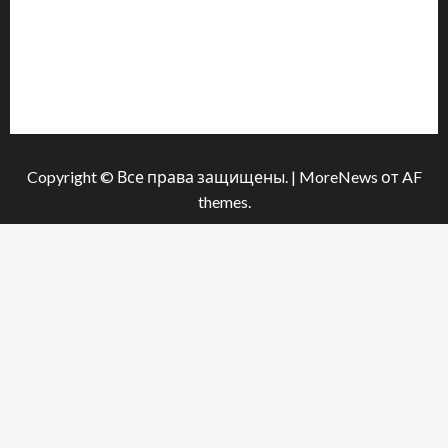
Інформація
Про видання
Принципи редакції
Політика конфіденційності
Copyright © Все права защищены.
|
MoreNews
от AF
themes.