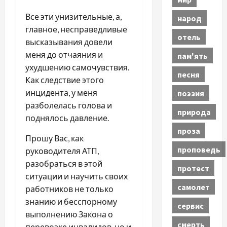
Все эти унизительные, а,
народ
главное, несправедливые
отель
высказывания довели
меня до отчаяния и
пам'ять
ухудшению самочувствия.
песня
Как следствие этого
инцидента, у меня
поэзия
разболелась голова и
природа
поднялось давление.
проза
Прошу Вас, как
проповедь
руководителя АТП,
разобраться в этой
протест
ситуации и научить своих
самолет
работников не только
знанию и бесспорному
сервис
выполнению Закона о
смерть
перевозке инвалидов, но и