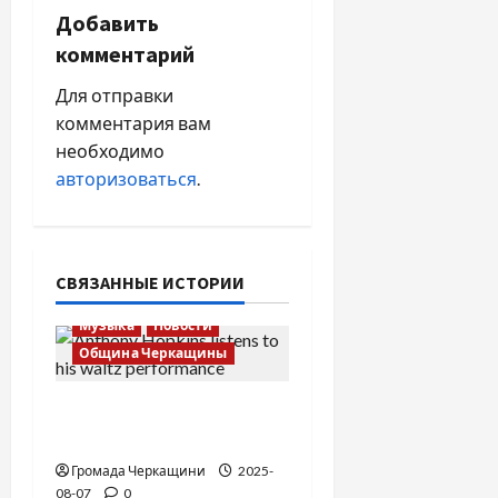
г
Добавить
комментарий
а
Для отправки
ц
комментария вам
необходимо
и
авторизоваться
.
я
п
СВЯЗАННЫЕ ИСТОРИИ
о
Музыка
Новости
з
Община Черкащины
а
Вальс от Энтони
п
Хопкинса
Громада Черкащини
2025-
и
08-07
0