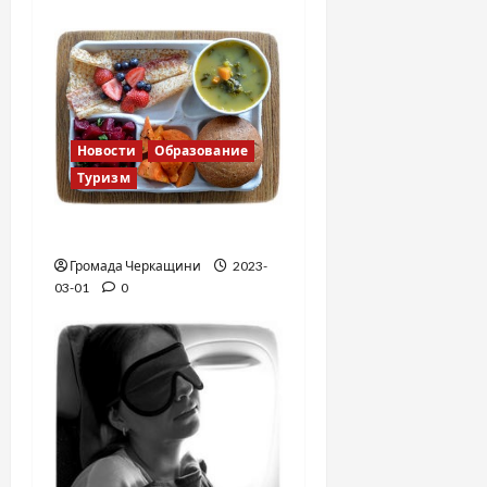
с
я
м
Новости
Образование
Туризм
Финская школа
Громада Черкащини
2023-
03-01
0