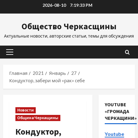
Перейти
2026-08-10
7:19:34 PM
к
содержимому
Общество Черкасщины
Актуальные новости, авторские статьи, темы для обсуждения
Основное
меню
Главная
2021
Январь
27
Кондуктор, забери мой «рак» себе
YOUTUBE
Новости
«ГРОМАДА
ЧЕРКАЩИНИ»
Община Черкащины
Кондуктор,
Youtube