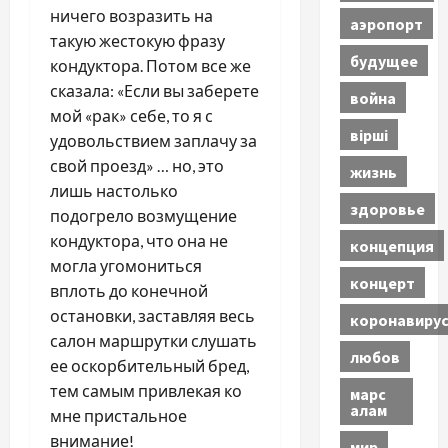
ничего возразить на
аэропорт
такую жестокую фразу
будущее
кондуктора. Потом все же
сказала: «Если вы заберете
война
мой «рак» себе, то я с
вірші
удовольствием заплачу за
свой проезд» … но, это
жизнь
лишь настолько
здоровье
подогрело возмущение
кондуктора, что она не
концепция
могла угомониться
концерт
вплоть до конечной
остановки, заставляя весь
коронавиру
салон маршрутки слушать
любов
ее оскорбительный бред,
тем самым привлекая ко
марс
алам
мне пристальное
внимание!
мир