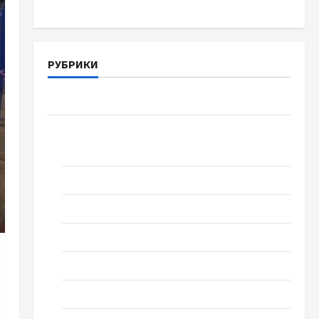
РУБРИКИ
Война-Память-Честь
Новости
выпуск 1978 года
Домашний ресторан
Кино
Музыка
Поэзия
Проза