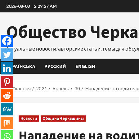
Перейти
2026-08-08
2:29:28 AM
к
содержимому
Общество Черк
Актуальные новости, авторские статьи, темы для обс
УКРАЇНСЬКА
РУССКИЙ
ENGLISH
Главная
2021
Апрель
30
Нападение на водителя
Новости
Община Черкащины
Нападение на води