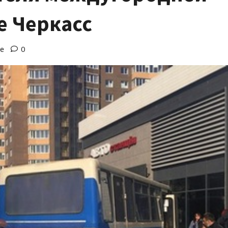
е Черкасс
ие
0