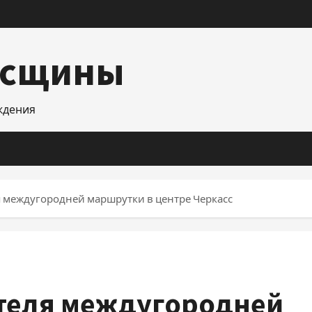
асщины
уждения
 междугородней маршрутки в центре Черкасс
теля междугородней