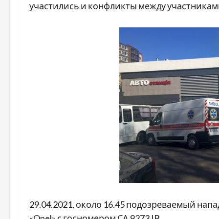
участились и конфликты между участникам
29.04.2021, около 16.45 подозреваемый на
«Opel» с госномером СА 9273 IB …