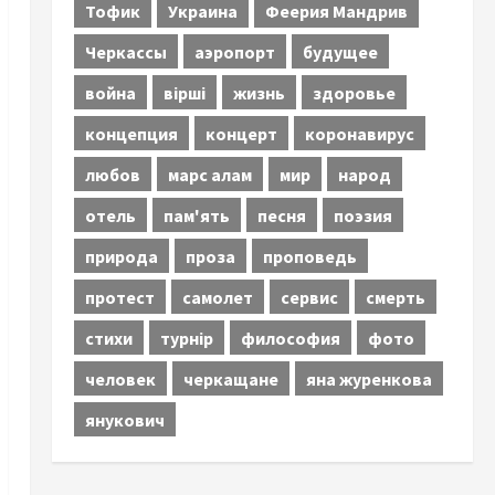
Тофик
Украина
Феерия Мандрив
Черкассы
аэропорт
будущее
война
вірші
жизнь
здоровье
концепция
концерт
коронавирус
любов
марс алам
мир
народ
отель
пам'ять
песня
поэзия
природа
проза
проповедь
протест
самолет
сервис
смерть
стихи
турнір
философия
фото
человек
черкащане
яна журенкова
янукович