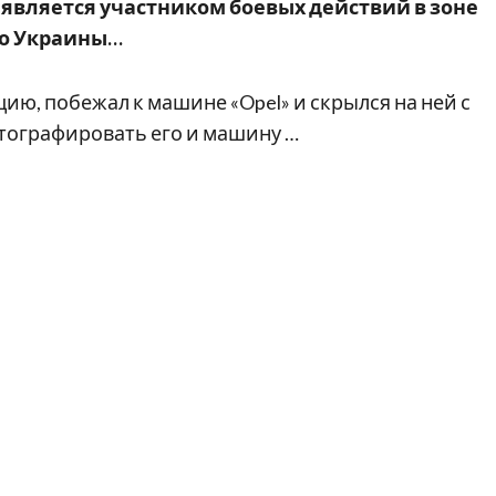
 является участником боевых действий в зоне
бо Украины…
ю, побежал к машине «Opel» и скрылся на ней с
тографировать его и машину …