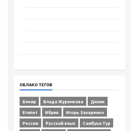
Спорт
Технологии
Туризм
Церковь "Прославление", Черкассы
Образование
Община Черкащины
ОБЛАКО ТЕГОВ
Бекир
Влада Журенкова
Дилик
Египет
Ибрик
Игорь Захаренко
Россия
Русский язык
Самбука Тур