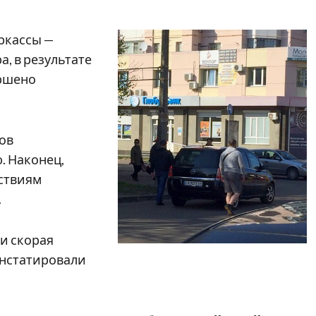
еркассы —
, в результате
ершено
ов
. Наконец,
ствиям
.
 и скорая
онстатировали