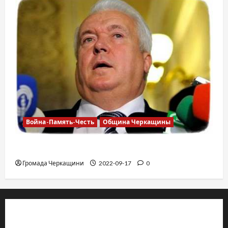
Война-Память-Честь
Община Черкащины
Владимир Олийнык, подозрение в госизмене
Громада Черкащини
2022-09-17
0
© 2019–2026 Громада Черкащини