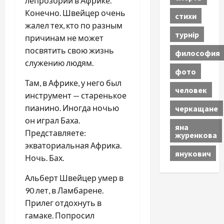
лепрозорий в Африке.
Конечно. Швейцер очень
стихи
жалел тех, кто по разным
турнір
причинам не может
посвятить свою жизнь
философия
служению людям.
фото
Там, в Африке, у него был
человек
инструмент — старенькое
пианино. Иногда ночью
черкащане
он играл Баха.
яна
Представляете:
журенкова
экваториальная Африка.
янукович
Ночь. Бах.
Альберт Швейцер умер в
90 лет, в Ламбарене.
Прилег отдохнуть в
гамаке. Попросил