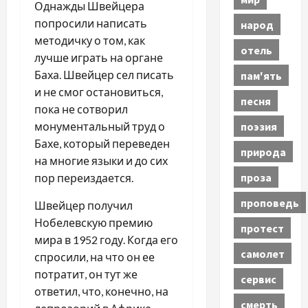
Однажды Швейцера
попросили написать
народ
методичку о том, как
отель
лучше играть на органе
Баха. Швейцер сел писать
пам'ять
и не смог остановиться,
песня
пока не сотворил
поэзия
монументальный труд о
Бахе, который переведен
природа
на многие языки и до сих
проза
пор переиздается.
проповедь
Швейцер получил
Нобелевскую премию
протест
мира в 1952 году. Когда его
самолет
спросили, на что он ее
потратит, он тут же
сервис
ответил, что, конечно, на
смерть