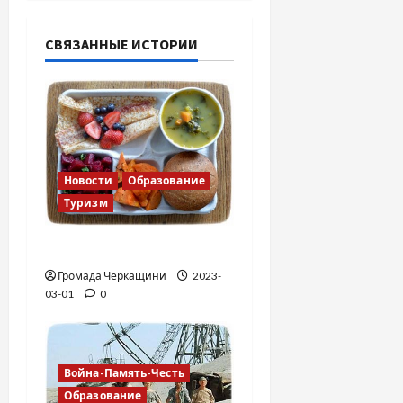
п
о
СВЯЗАННЫЕ ИСТОРИИ
з
а
п
Новости
Образование
и
Туризм
с
Финская школа
я
Громада Черкащини
2023-
03-01
0
м
Война-Память-Честь
Образование