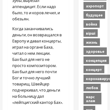
зубы, вырезал
аэропорт
аппендицит. Если надо
было, то и коров лечил, и
будущее
обезьян.
война
Когда заканчивались
вірші
деньги, он возвращался в
Европу и давал концерты,
жизнь
играл на органе Баха,
здоровье
читал о нем лекции.
Бах был для него не
концепция
просто композитором.
концерт
Бах был для него почти
Бог и точно лучший
коронавиру
товарищ. Швейцер
любов
подчеркивал, что деньги
на больницу дал
марс
алам
«лейпцигский кантор Бах».
мир