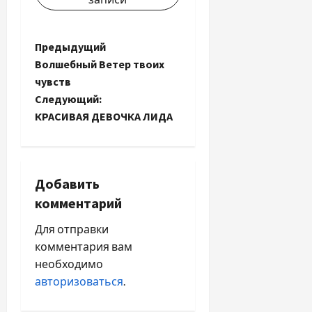
Н
Предыдущий
Волшебный Ветер твоих
а
чувств
Следующий:
в
КРАСИВАЯ ДЕВОЧКА ЛИДА
и
г
Добавить
а
комментарий
ц
Для отправки
комментария вам
и
необходимо
я
авторизоваться
.