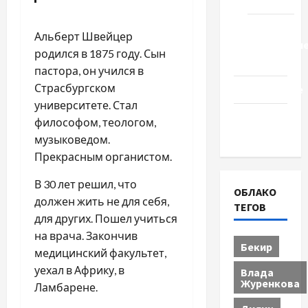
Туризм
Церковь
Альберт Швейцер
"Прославле
родился в 1875 году. Сын
Черкассы
пастора, он учился в
Страсбургском
Образование
университете. Стал
Община
философом, теологом,
Черкащины
музыковедом.
Прекрасным органистом.
В 30 лет решил, что
ОБЛАКО
должен жить не для себя,
ТЕГОВ
для других. Пошел учиться
на врача. Закончив
Бекир
медицинский факультет,
уехал в Африку, в
Влада
Журенкова
Ламбарене.