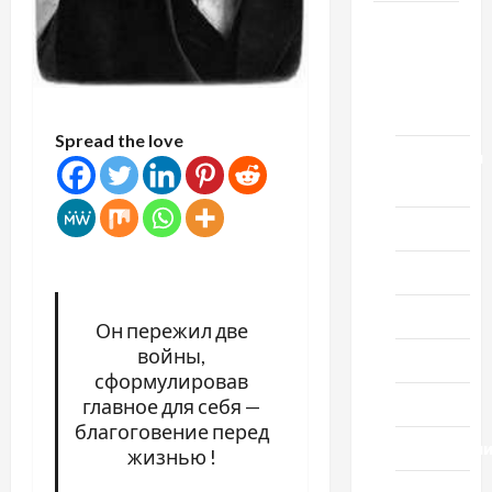
Новости
выпуск
1978
года
Spread the love
Домашний
ресторан
Кино
Музыка
Поэзия
Он пережил две
войны,
Проза
сформулировав
Спорт
главное для себя —
благоговение перед
Технологи
жизнью !