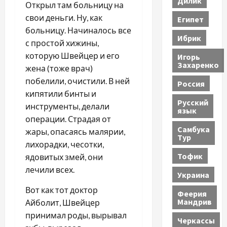
Дилик
Открыл там больницу на
свои деньги. Ну, как
Египет
больницу. Начиналось все
Ибрик
с простой хижины,
которую Швейцер и его
Игорь
Захаренко
жена (тоже врач)
побелили, очистили. В ней
Россия
кипятили бинты и
Русский
инструменты, делали
язык
операции. Страдая от
Самбука
жары, опасаясь малярии,
Тур
лихорадки, чесотки,
Тофик
ядовитых змей, они
лечили всех.
Украина
Вот как тот доктор
Феерия
Мандрив
Айболит, Швейцер
принимал роды, вырывал
Черкассы