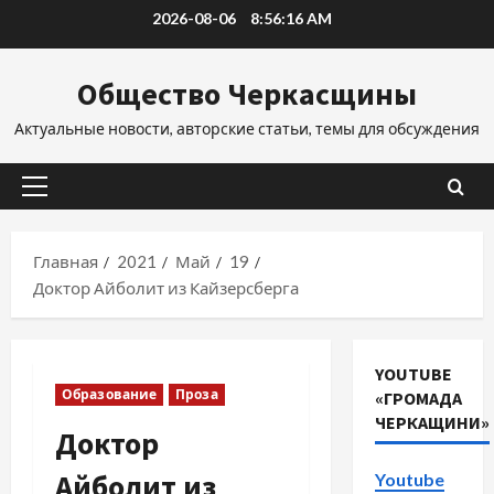
Перейти
2026-08-06
8:56:16 AM
к
содержимому
Общество Черкасщины
Актуальные новости, авторские статьи, темы для обсуждения
Основное
меню
Главная
2021
Май
19
Доктор Айболит из Кайзерсберга
YOUTUBE
Образование
Проза
«ГРОМАДА
ЧЕРКАЩИНИ»
Доктор
Айболит из
Youtube