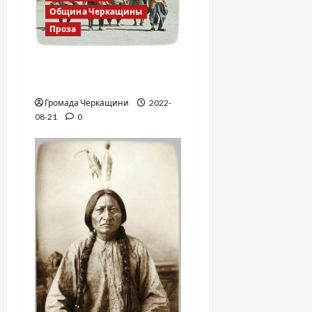
Община Черкащины
Проза
Я русский бы выучил
только за то…
Громада Черкащини
2022-
08-21
0