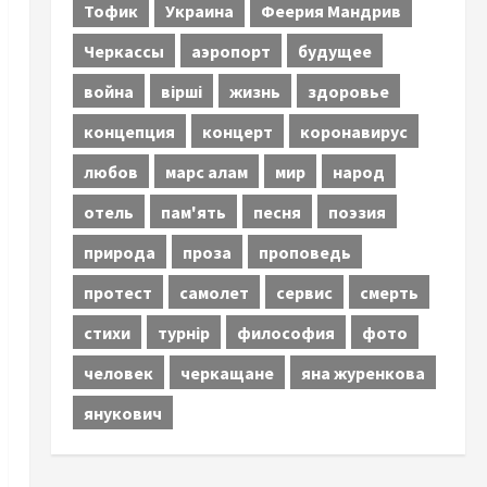
Тофик
Украина
Феерия Мандрив
Черкассы
аэропорт
будущее
война
вірші
жизнь
здоровье
концепция
концерт
коронавирус
любов
марс алам
мир
народ
отель
пам'ять
песня
поэзия
природа
проза
проповедь
протест
самолет
сервис
смерть
стихи
турнір
философия
фото
человек
черкащане
яна журенкова
янукович