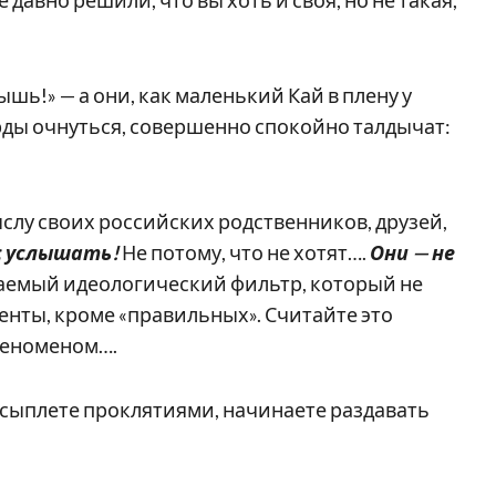
 давно решили, что вы хоть и своя, но не такая,
шь!» — а они, как маленький Кай в плену у
ды очнуться, совершенно спокойно талдычат:
слу своих российских родственников, друзей,
ас услышать!
Не потому, что не хотят….
Они — не
ваемый идеологический фильтр, который не
енты, кроме «правильных». Считайте это
феноменом….
 сыплете проклятиями, начинаете раздавать