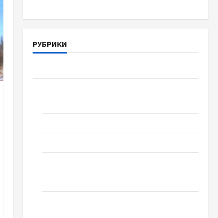
РУБРИКИ
Война-Память-Честь
Новости
выпуск 1978 года
Домашний ресторан
Кино
Музыка
Поэзия
Проза