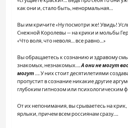
«сгущаете краски»… Ведь про себя то они уже
как они и, стало быть, ненормальная…
Вы им кричите «Ну посмотри же! Увидь! Услы
Снежной Королевы — на крики и мольбы Гер
«Что воля, что неволя… все равно…»
Вы обращаетесь к сознанию и здравому смы
знакомых, незнакомых….
А они не могут в
могут
…. У них стоит десятилетиями созда
пропустит в сознание никакие другие аргум
глубоким гипнозом или психологическим 
От их непонимания, вы срываетесь на крик,
ярлыки, причем всем россиянам сразу….