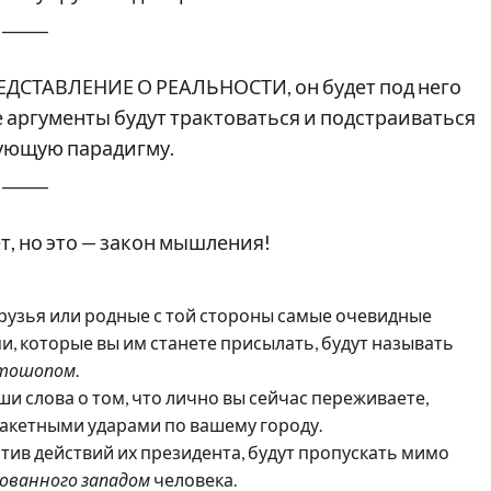
______
РЕДСТАВЛЕНИЕ О РЕАЛЬНОСТИ, он будет под него
се аргументы будут трактоваться и подстраиваться
ующую парадигму.
______
ет, но это — закон мышления!
друзья или родные с той стороны самые очевидные
и, которые вы им станете присылать, будут называть
тошопом
.
и слова о том, что лично вы сейчас переживаете,
ракетными ударами по вашему городу.
тив действий их президента, будут пропускать мимо
ованного западом
человека.