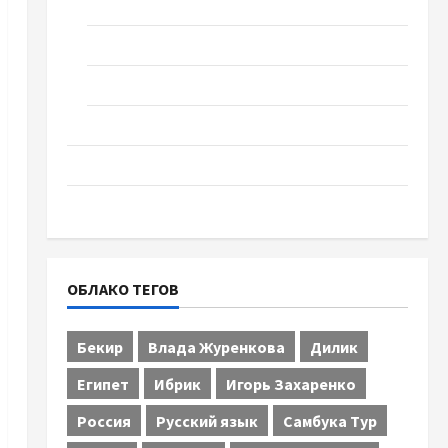
Спорт
Технологии
Туризм
Церковь "Прославление", Черкассы
Образование
Община Черкащины
ОБЛАКО ТЕГОВ
Бекир
Влада Журенкова
Дилик
Египет
Ибрик
Игорь Захаренко
Россия
Русский язык
Самбука Тур