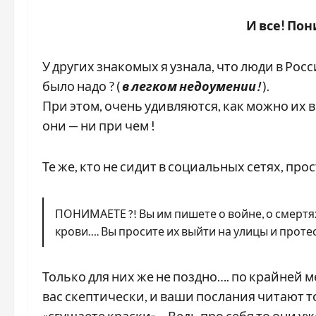
И все! Пон
У других знакомых я узнала, что люди в Рос
было надо ? (
в легком
недоумении!
).
При этом, очень удивляются, как можно их 
они — ни при чем !
Те же, кто не сидит в социальных сетях, пр
ПОНИМАЕТЕ ?! Вы им пишете о войне, о смертях
крови…. Вы просите их выйти на улицы и проте
Только для них же не поздно…. по крайней м
вас скептически, и ваши послания читают т