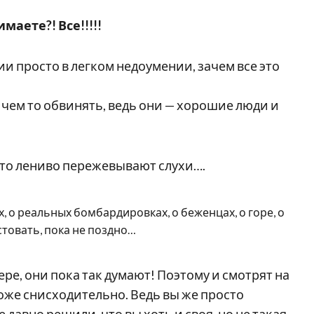
имаете?! Все!!!!!
сии просто в легком недоумении, зачем все это
в чем то обвинять, ведь они — хорошие люди и
осто лениво пережевывают слухи….
, о реальных бомбардировках, о беженцах, о горе, о
стовать, пока не поздно…
ере, они пока так думают! Поэтому и смотрят на
оже снисходительно. Ведь вы же просто