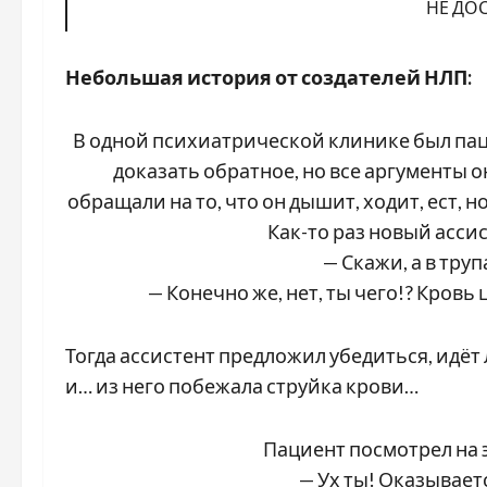
НЕ ДО
Небольшая история от создателей НЛП:
В одной психиатрической клинике был паци
доказать обратное, но все аргументы о
обращали на то, что он дышит, ходит, ест, н
Как-то раз новый асси
— Скажи, а в тру
— Конечно же, нет, ты чего!? Кровь
Тогда ассистент предложил убедиться, идёт 
и… из него побежала струйка крови…
Пациент посмотрел на э
— Ух ты! Оказывает