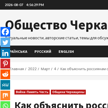
Перейти
2026-08-07
4:56:30 PM
к
содержимому
Общество Черк
Актуальные новости, авторские статьи, темы для обс
УКРАЇНСЬКА
РУССКИЙ
ENGLISH
Главная
2022
Март
4
Как объяснить россиянам 
Война-Память-Честь
Община Черкащины
Как объяснить рос