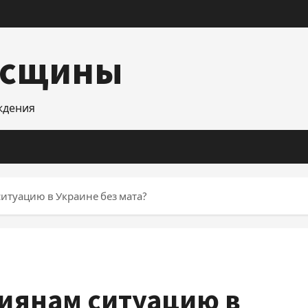
асщины
уждения
ситуацию в Украине без мата?
сиянам ситуацию в