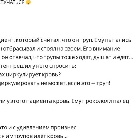
СТУЧАТЬСЯ
ент, который считал, что он труп. Ему пытались
н отбрасывал и стоял на своем. Его внимание
о он отвечал, что трупы тоже ходят, дышат и едят…
стент решил у него спросить:
пах циркулирует кровь?
 циркулировать не может, если это — труп!
ли у этого пациента кровь. Ему прокололи палец
то и с удивлением произнес:
ся и у трупов идёт кровь…