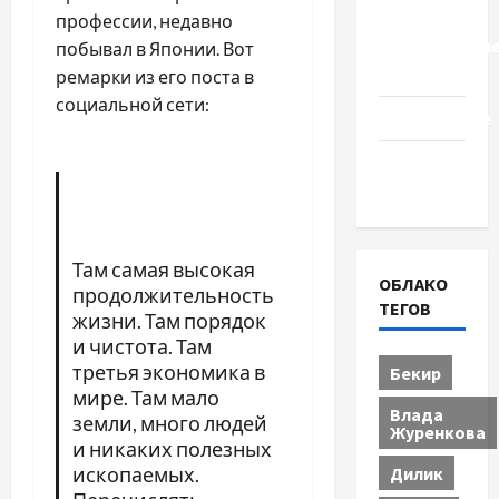
Церковь
профессии, недавно
"Прославле
побывал в Японии. Вот
Черкассы
ремарки из его поста в
социальной сети:
Образование
Община
Черкащины
Там самая высокая
ОБЛАКО
продолжительность
ТЕГОВ
жизни. Там порядок
и чистота. Там
третья экономика в
Бекир
мире. Там мало
Влада
земли, много людей
Журенкова
и никаких полезных
Дилик
ископаемых.