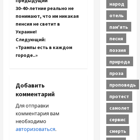
Н
Предыдущий
народ
30-40-летние реально не
а
отель
понимают, что им никакая
пенсия не светит в
в
пам'ять
Украине!
песня
и
Следующий:
«Трампы есть в каждом
поэзия
г
городе..»
природа
а
проза
ц
Добавить
проповедь
и
комментарий
протест
я
Для отправки
самолет
комментария вам
п
сервис
необходимо
авторизоваться
.
смерть
о