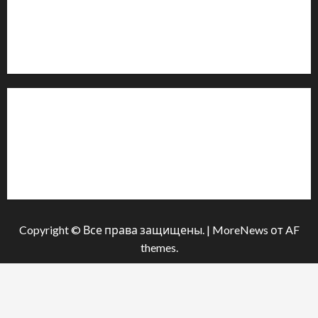
Email: salut-vam@ukr.net
Телефон:
+38 (096) 239-21-09
— черговий журналіст
м. Черкаси, Україна
Інформація
Про видання
Принципи редакції
Політика конфіденційності
Copyright © Все права защищены.
|
MoreNews
от AF
themes.