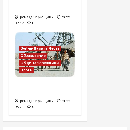
Владимир Олийнык,
подозрение в госизмене
Громада Черкащини
2022-
09-17
0
Война-Память-Честь
Образование
Община Черкащины
Проза
Я русский бы выучил
только за то…
Громада Черкащини
2022-
08-21
0