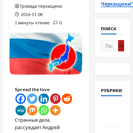
Черкащини
Громада Черкащини
2016-11-08
1 минуты чтение
0
ПОИСК
Найти:
Spread the love
РУБРИКИ
Война-
Память-
Странные дела,
Честь
рассуждает Андрей
Новости