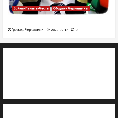
Война-Память-Честь
Община Черкащины
Владимир Олийнык, подозрение в госизмене
Громада Черкащини
2022-09-17
0
© 2019–2026 Громада Черкащини
Громадсько-політичне видання
Ідентифікатор медіа: R30-04933
Редакція розповідає про Черкаси та Черкащину:
новини, культуру, туризм, суспільне життя. Працюємо з
офіційними запитами та зверненнями громадян.
Контакти редакції: