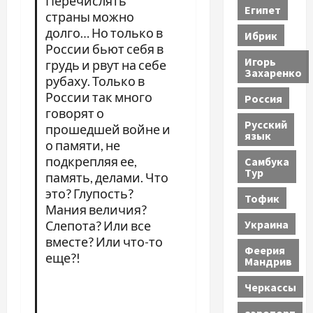
Перечислять
Египет
страны можно
долго… Но только в
Ибрик
России бьют себя в
Игорь
грудь и рвут на себе
Захаренко
рубаху. Только в
России так много
Россия
говорят о
Русский
прошедшей войне и
язык
о памяти, не
подкрепляя ее,
Самбука
Тур
память, делами. Что
это? Глупость?
Тофик
Мания величия?
Украина
Слепота? Или все
вместе? Или что-то
Феерия
еще?!
Мандрив
Черкассы
аэропорт