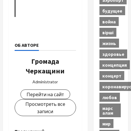
будущее
война
вірші
жизнь
ОБ АВТОРЕ
здоровье
Громада
концепция
Черкащини
концерт
Administrator
коронавиру
Перейти на сайт
любов
Просмотреть все
марс
записи
алам
мир