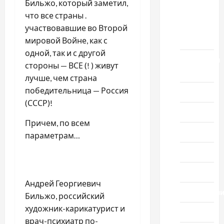
Бильжо, который заметил,
выпуск
что все страны .
1978
участвовавшие во Второй
года
мировой Войне, как с
одной, так и с другой
Домашний
стороны — ВСЕ (! ) живут
ресторан
лучше, чем страна
победительница — Россия
Кино
(СССР)!
Музыка
Причем, по всем
Поэзия
параметрам…
Проза
Спорт
Андрей Георгиевич
Технологи
Бильжо, российский
художник-карикатурист и
Туризм
врач-психиатр по-