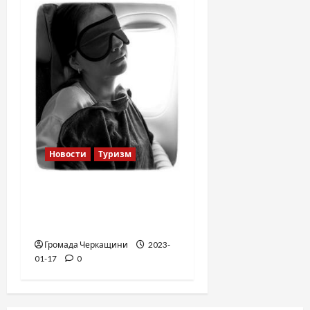
Новости
Туризм
12 вещей, которые
нельзя делать в
самолете
Громада Черкащини
2023-
01-17
0