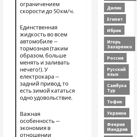
ограничением
Дилик
скорости до 50 км/ч.
Египет
Единственная
Ибрик
жидкость во всем
автомобиле —
Игорь
Захаренко
тормозная (таким
образом, больше
Россия
менять и заливать
Русский
нечего!). У
язык
електрокара —
задний привод, то
Самбука
Тур
есть зимой кататься
одно удовольствие.
Тофик
Украина
Важная
особенность —
Феерия
экономия в
Мандрив
отношении