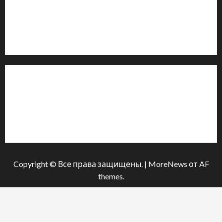
Email: salut-vam@ukr.net
Телефон:
+38 (096) 239-21-09
— черговий журналіст
м. Черкаси, Україна
Інформація
Про видання
Принципи редакції
Політика конфіденційності
Copyright © Все права защищены.
|
MoreNews
от AF
themes.