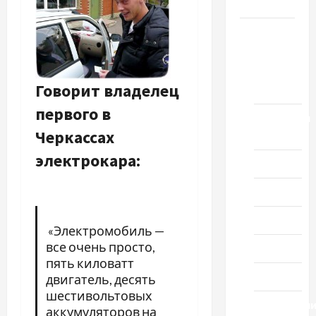
Честь
Новости
выпуск
1978
Говорит владелец
года
первого в
Домашний
Черкассах
ресторан
электрокара:
Кино
Музыка
Поэзия
«Электромобиль —
все очень просто,
Проза
пять киловатт
Спорт
двигатель, десять
шестивольтовых
Технологи
аккумуляторов на