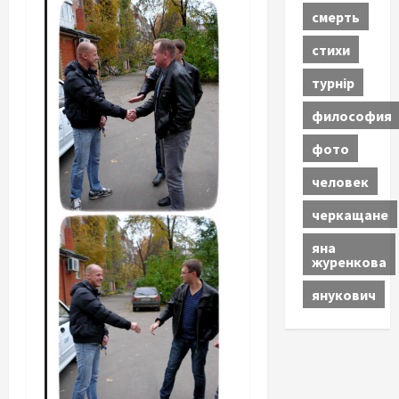
смерть
стихи
турнір
философия
фото
человек
черкащане
яна
журенкова
янукович