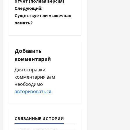
отчет (полная версия)
в
Следующий:
и
Существует ли мышечная
память?
г
а
Добавить
ц
комментарий
и
Для отправки
я
комментария вам
необходимо
п
авторизоваться
.
о
з
СВЯЗАННЫЕ ИСТОРИИ
а
Музыка
Новости