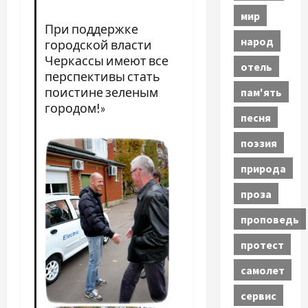
мир
При поддержке
народ
городской власти
Черкассы имеют все
отель
перспективы стать
поистине зеленым
пам'ять
городом!»
песня
поэзия
природа
проза
проповедь
протест
самолет
сервис