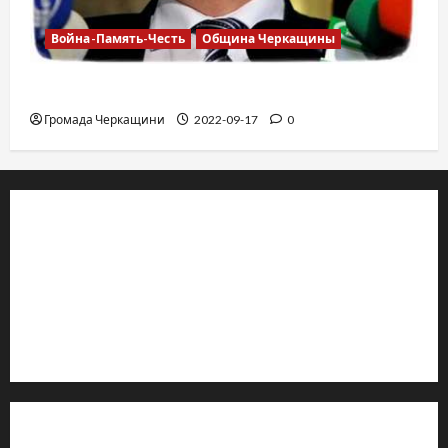
Война-Память-Честь
Община Черкащины
Владимир Олийнык, подозрение в госизмене
Громада Черкащини
2022-09-17
0
© 2019–2026 Громада Черкащини
Громадсько-політичне видання
Ідентифікатор медіа: R30-04933
Редакція розповідає про Черкаси та Черкащину:
новини, культуру, туризм, суспільне життя. Працюємо з
офіційними запитами та зверненнями громадян.
Контакти редакції: