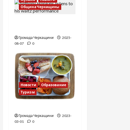
п
Община Черкащины
и
Вальс от Энтони
Хопкинса
с
Громада Черкащини
2025-
я
08-07
0
м
Новости
Образование
Туризм
Финская школа
Громада Черкащини
2023-
03-01
0