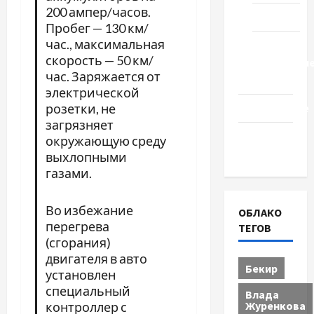
200 ампер/часов.
Туризм
Пробег — 130 км/
час., максимальная
Церковь
скорость — 50 км/
"Прославле
час. Заряжается от
Черкассы
электрической
розетки, не
Образование
загрязняет
Община
окружающую среду
Черкащины
выхлопными
газами.
Во избежание
ОБЛАКО
перегрева
ТЕГОВ
(сгорания)
двигателя в авто
Бекир
установлен
специальный
Влада
Журенкова
контроллер с