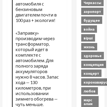
Черкассы
автомобиля с
бензиновым
аэропорт
двигателем почти в
100 раз + экология!
будущее
война
«Заправку»
вірші
производим через
трансформатор,
жизнь
который идет в
комплекте с
здоровье
автомобилем. Для
концепция
полного заряда
аккумуляторов
концерт
нужно 8 часов. Запас
коронавиру
хода — 130
километров, при
любов
использовании
зимнего обогрева —
марс
алам
чуть меньше.