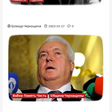
12 вещей, которые нельзя делать в
самолете
Громада Черкащини
2023-01-17
0
Война-Память-Честь
Община Черкащины
Владимир Олийнык, подозрение в госизмене