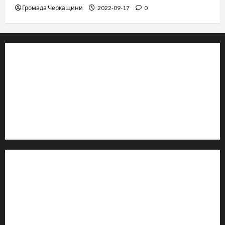
Громада Черкащини
2022-09-17
0
© 2019–2026 Громада Черкащини
Громадсько-політичне видання
Ідентифікатор медіа: R30-04933
Редакція розповідає про Черкаси та Черкащину:
новини, культуру, туризм, суспільне життя. Працюємо з
офіційними запитами та зверненнями громадян.
Контакти редакції:
Email: salut-vam@ukr.net
Телефон:
+38 (096) 239-21-09
— черговий журналіст
м. Черкаси, Україна