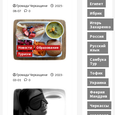
Египет
Громада Черкащини
2025-
с
08-07
0
Ибрик
я
Игорь
Захаренко
м
Россия
Русский
Новости
Образование
язык
Туризм
Самбука
Тур
Финская школа
Тофик
Громада Черкащини
2023-
03-01
0
Украина
Феерия
Мандрив
Черкассы
аэропорт