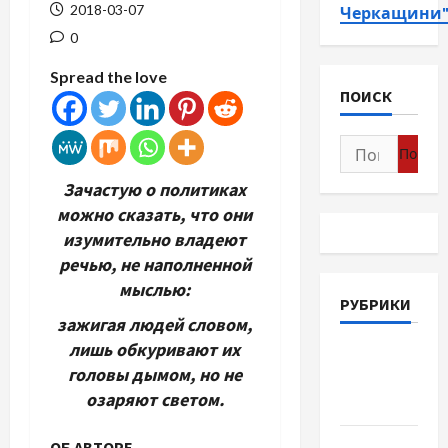
2018-03-07
Черкащини
0
Spread the love
ПОИСК
Найти:
Зачастую о политиках
можно сказать, что они
изумительно владеют
речью, не наполненной
мыслью:
РУБРИКИ
зажигая людей словом,
лишь обкуривают их
Война-
головы дымом, но не
Память-
озаряют светом.
Честь
Новости
ОБ АВТОРЕ