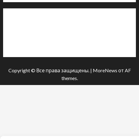
Інформація
Про видання
Принципи редакції
Політика конфіденційності
Copyright © Все права защищены.
|
MoreNews
от AF
themes.