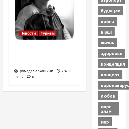
будущее
война
вірші
Новости
Туризм
жизнь
12 вещей, которые
здоровье
нельзя делать в
самолете
концепция
Громада Черкащини
2023-
концерт
01-17
0
коронавиру
любов
марс
алам
мир