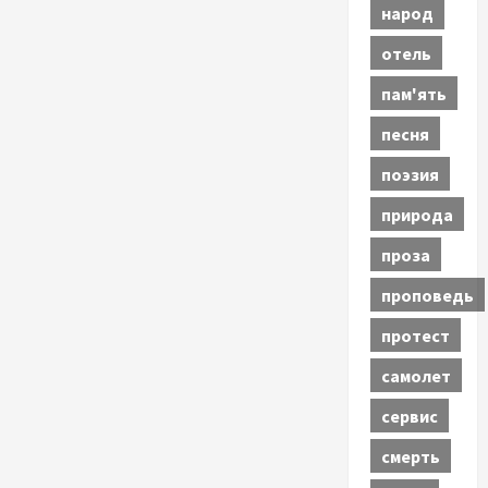
народ
отель
пам'ять
песня
поэзия
природа
проза
проповедь
протест
самолет
сервис
смерть