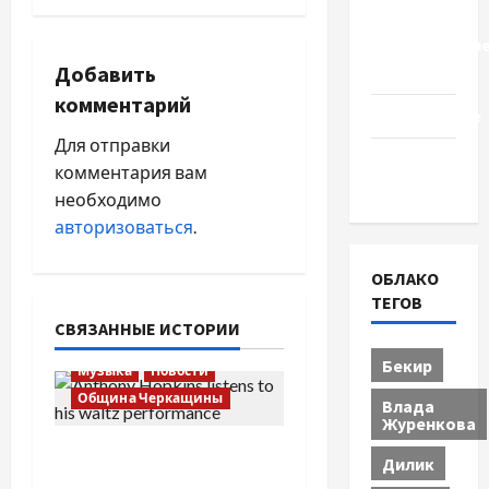
г
Церковь
"Прославле
а
Добавить
Черкассы
комментарий
ц
Образование
Для отправки
и
Община
комментария вам
Черкащины
я
необходимо
авторизоваться
.
п
ОБЛАКО
о
ТЕГОВ
СВЯЗАННЫЕ ИСТОРИИ
з
Бекир
Музыка
Новости
а
Община Черкащины
Влада
Журенкова
п
Вальс от Энтони
Дилик
и
Хопкинса