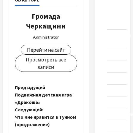
выпуск
Громада
1978
года
Черкащини
Домашний
Administrator
ресторан
Перейти на сайт
Кино
Просмотреть все
Музыка
записи
Поэзия
Н
Предыдущий
Проза
Подвижная детская игра
а
«Дракоша»
Спорт
Следующий:
в
Технологи
Что мне нравится в Тунисе!
и
(продолжение)
Туризм