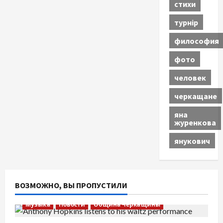
стихи
турнір
философия
фото
человек
черкащане
яна
журенкова
янукович
ВОЗМОЖНО, ВЫ ПРОПУСТИЛИ
Музыка
Новости
Община Черкащины