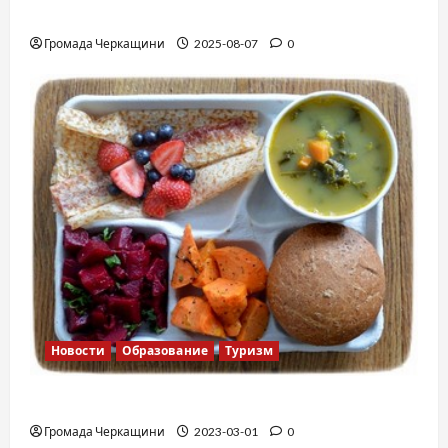
Вальс от Энтони Хопкинса
Громада Черкащини
2025-08-07
0
Новости
Образование
Туризм
Финская школа
Громада Черкащини
2023-03-01
0