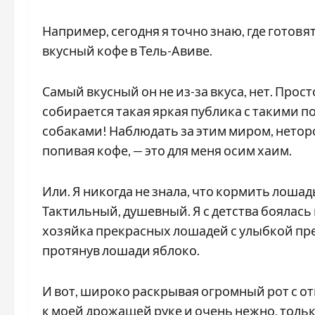
Например, сегодня я точно знаю, где готовя
вкусный кофе в Тель-Авиве.
Самый вкусный он не из-за вкуса, нет. Прост
собирается такая яркая публика с такими
собаками! Наблюдать за этим миром, нето
попивая кофе, — это для меня осим хаим.
Или. Я никогда не знала, что кормить лошадь
Тактильный, душевный. Я с детства боялась
хозяйка прекрасных лошадей с улыбкой пр
протянув лошади яблоко.
И вот, широко раскрывая огромный рот с о
к моей дрожащей руке и очень нежно, тол