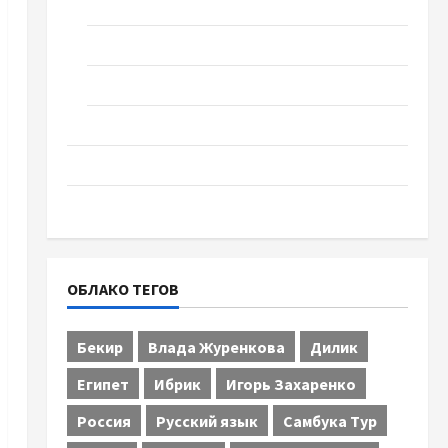
Спорт
Технологии
Туризм
Церковь "Прославление", Черкассы
Образование
Община Черкащины
ОБЛАКО ТЕГОВ
Бекир
Влада Журенкова
Дилик
Египет
Ибрик
Игорь Захаренко
Россия
Русский язык
Самбука Тур