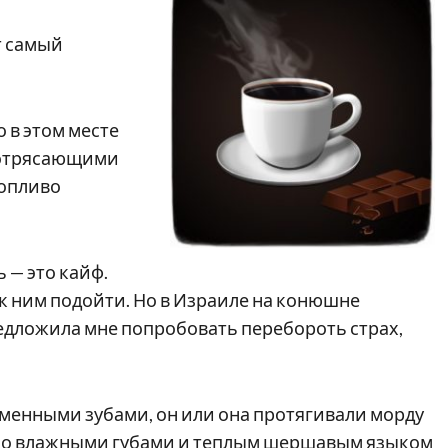
т самый
о в этом месте
 потрясающими
ропливо
 — это кайф.
 к ним подойти. Но в Израиле на конюшне
едложила мне попробовать перебороть страх,
тменными зубами, он или она протягивали морду
ько влажными губами и теплым шершавым языком