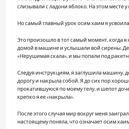
слизывали с ладони яблоко. На этом месте у
Но самый главный урок осим хаим я усвоила 
Это произошло в тот самый момент, когда я
домой в машине и услышали вой сирены. Де
«Нерушимая скала», и мы попали под ракетн
Следуя инструкциям, я заглушила машину, до
дорогу и накрыла собой. Я до сих пор хоро
прокатившуюся по моему телу, и шепот доче
крепко я ее «накрыла».
После этого случая мир вокруг меня заигра
настоящему поняла, что означает осим хаим