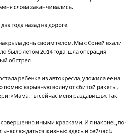
 меня слова заканчивались.
два года назад на дороге.
 накрыла дочь своим телом. Мы с Соней ехали
ло было летом 2014 года, шла операция
ый обстрел.
стала ребенка из автокресла, уложила ее на
шо помню взрывную волну от сбитой ракеты,
ри: «Мама, ты сейчас меня раздавишь». Так
л совершенно иными красками. И я наконец по-
: «наслаждаться жизнью здесь и сейчас!»