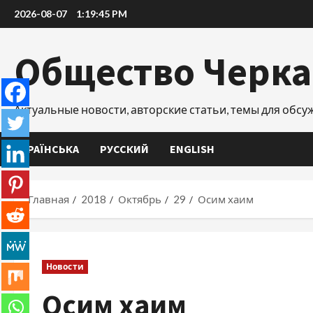
Перейти
2026-08-07
1:19:46 PM
к
содержимому
Общество Черк
Актуальные новости, авторские статьи, темы для обс
УКРАЇНСЬКА
РУССКИЙ
ENGLISH
Главная
2018
Октябрь
29
Осим хаим
Новости
Осим хаим