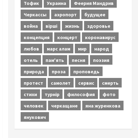
Тофик
Украина
Феерия Мандрив
Черкассы
аэропорт
будущее
война
вірші
жизнь
здоровье
концепция
концерт
коронавирус
любов
марс алам
мир
народ
отель
пам'ять
песня
поэзия
природа
проза
проповедь
протест
самолет
сервис
смерть
стихи
турнір
философия
фото
человек
черкащане
яна журенкова
янукович