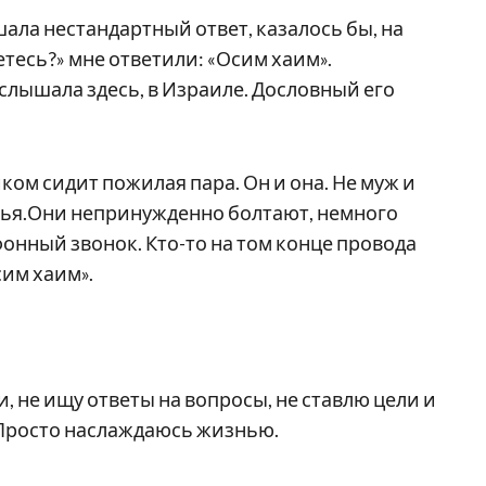
шала нестандартный ответ, казалось бы, на
тесь?» мне ответили: «Осим хаим».
слышала здесь, в Израиле. Дословный его
ком сидит пожилая пара. Он и она. Не муж и
узья.Они непринужденно болтают, немного
фонный звонок. Кто-то на том конце провода
сим хаим».
 не ищу ответы на вопросы, не ставлю цели и
! Просто наслаждаюсь жизнью.