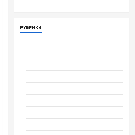
РУБРИКИ
Война-Память-Честь
Новости
выпуск 1978 года
Домашний ресторан
Кино
Музыка
Поэзия
Проза