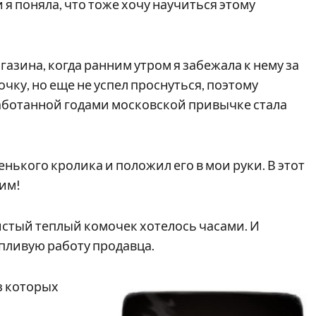
и я поняла, что тоже хочу научиться этому
азина, когда ранним утром я забежала к нему за
чку, но еще не успел проснуться, поэтому
работанной годами московской привычке стала
енького кролика и положил его в мои руки. В этот
аим!
истый теплый комочек хотелось часами. И
пливую работу продавца.
з которых