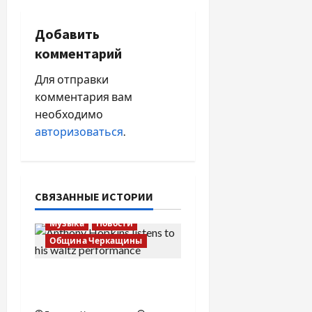
а
Добавить
ц
комментарий
и
Для отправки
я
комментария вам
необходимо
п
авторизоваться
.
о
з
СВЯЗАННЫЕ ИСТОРИИ
а
Музыка
Новости
п
Община Черкащины
и
Вальс от Энтони
Хопкинса
с