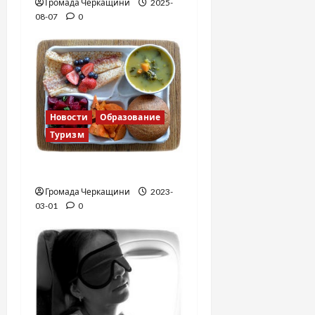
Громада Черкащини
2025-
я
08-07
0
м
Новости
Образование
Туризм
Финская школа
Громада Черкащини
2023-
03-01
0