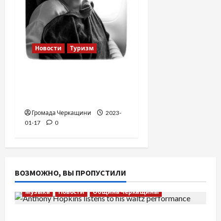
Новости
Туризм
12 вещей, которые
нельзя делать в
самолете
Громада Черкащини
2023-
01-17
0
ВОЗМОЖНО, ВЫ ПРОПУСТИЛИ
Музыка
Новости
Община Черкащины
Вальс от Энтони Хопкинса