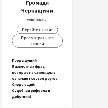
Громада
Черкащини
Administrator
Перейти на сайт
Просмотреть все
записи
Н
Предыдущий
5 известных фраз,
а
которые на самом деле
означают совсем другое
в
Следующий:
и
Судебная реформа в
действии?
г