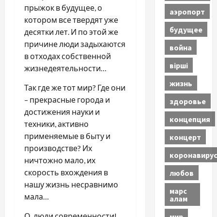
прыжок в будущее, о
аэропорт
котором все твердят уже
будущее
десятки лет. И по этой же
причине люди задыхаются
война
в отходах собственной
вірші
жизнедеятельности…
жизнь
Так где же тот мир? Где они
– прекрасные города и
здоровье
достижения науки и
концепция
техники, активно
применяемые в быту и
концерт
производстве? Их
коронавиру
ничтожно мало, их
скорость вхождения в
любов
нашу жизнь несравнимо
марс
мала…
алам
О, люди современности!
мир