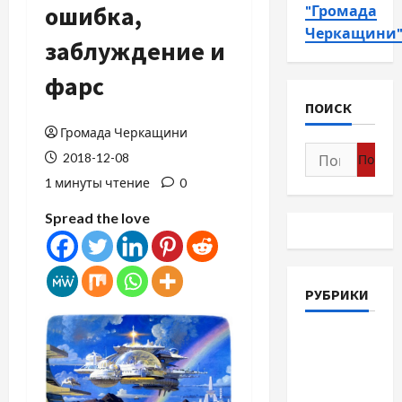
ошибка,
"Громада
Черкащини
заблуждение и
фарс
ПОИСК
Громада Черкащини
Найти:
2018-12-08
1 минуты чтение
0
Spread the love
РУБРИКИ
Война-
Память-
Честь