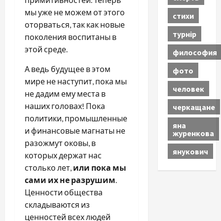
мы уже не можем от этого
стихи
оторваться, так как новые
турнір
поколения воспитаны в
этой среде.
философия
А ведь будущее в этом
фото
мире не наступит, пока мы
человек
не дадим ему места в
наших головах! Пока
черкащане
политики, промышленные
яна
и финансовые магнаты не
журенкова
разожмут оковы, в
янукович
которых держат нас
столько лет,
или пока мы
сами их не разрушим
.
Ценности общества
складываются из
ценностей всех людей