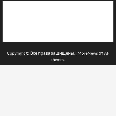
Інформація
Про видання
Принципи редакції
Політика конфіденційності
Copyright © Все права защищены.
|
MoreNews
от AF
themes.