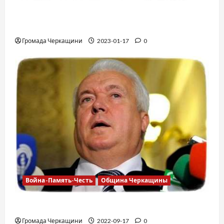
12 вещей, которые нельзя делать в
самолете
Громада Черкащини
2023-01-17
0
Война-Память-Честь
Община Черкащины
Владимир Олийнык, подозрение в госизмене
Громада Черкащини
2022-09-17
0