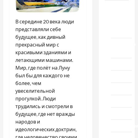
Новости
выпуск
В середине 20 века люди
1978
представляли себе
года
будущее, как дивный
Домашний
прекрасный мир с
ресторан
красивыми зданиями и
летающими машинами.
Кино
Мир, где полёт на Луну
был бы для каждого не
Музыка
более, чем
Поэзия
увеселительной
прогулкой. Люди
Проза
трудились и смотрели в
Спорт
будущее, где нет вражды
народов и
Технологи
идеологических доктрин,
где человечество своими