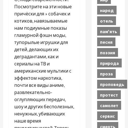
Посмотрите на эти новые
народ
причёски для » собачек и
отель
котиков, навязываемые
нам подиумные показы
пам'ять
гламурной фэшн моды,
песня
тупорылые игрушки для
детей, делающих их
поэзия
деградантами, как и
природа
сериалы на ТВ и
американские мультики с
проза
эффектом наркотика,
проповедь
почти все виды аниме,
развлекательно-
протест
оглупляющих передач,
самолет
шоу и других бесполезных,
ненужных, убивающих
сервис
наше время
смерть
примитивностей. Теперь