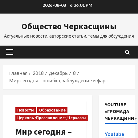
Перейти
2026-08-08
6:36:01 PM
к
содержимому
Общество Черкасщины
Актуальные новости, авторские статьи, темы для обсуждения
Основное
меню
Главная
2018
Декабрь
8
Мир сегодня – ошибка, заблуждение и фарс
YOUTUBE
Новости
Образование
«ГРОМАДА
ЧЕРКАЩИНИ»
Церковь "Прославление", Черкассы
Мир сегодня –
Youtube