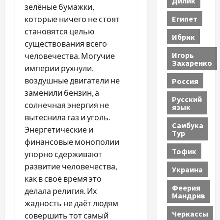
Дилик
зелёные бумажки,
Египет
которые ничего не стоят
становятся целью
Ибрик
существования всего
Игорь
человечества. Могучие
Захаренко
империи рухнули,
воздушные двигатели не
Россия
заменили бензин, а
Русский
солнечная энергия не
язык
вытеснила газ и уголь.
Самбука
Энергетические и
Тур
финансовые монополии
Тофик
упорно сдерживают
развитие человечества,
Украина
как в своё время это
Феерия
делала религия. Их
Мандрив
жадность не даёт людям
Черкассы
совершить тот самый