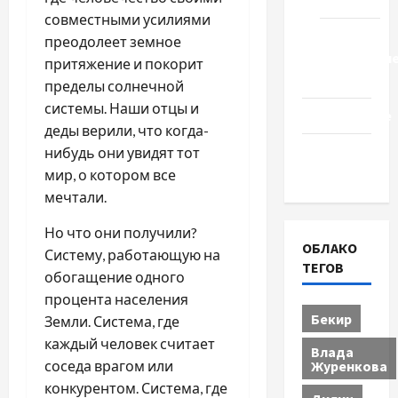
Туризм
совместными усилиями
Церковь
преодолеет земное
"Прославле
притяжение и покорит
Черкассы
пределы солнечной
системы
. Наши отцы и
Образование
деды верили, что когда-
Община
нибудь они увидят тот
Черкащины
мир, о котором все
мечтали.
Но что они получили?
ОБЛАКО
Систему, работающую на
ТЕГОВ
обогащение одного
процента населения
Бекир
Земли. Система, где
каждый человек считает
Влада
Журенкова
соседа врагом или
конкурентом. Система, где