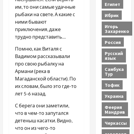
Египет
им, то они самые удачные
рыбаки на свете. А какие с
Ибрик
ними бывают
Игорь
приключения, даже
Захаренко
трудно представить…
Россия
Помню, как Виталя с
Русский
Вадимом рассказывали
язык
про свою рыбалку на
Самбука
Армани (река в
Тур
Магаданской области). По
Тофик
их словам, было это где-то
лет 5-6 назад.
Украина
С берега они заметили,
Феерия
Мандрив
что в чем-то запутался
детеныш касатки. Видно,
Черкассы
что он из чего-то
аэропорт