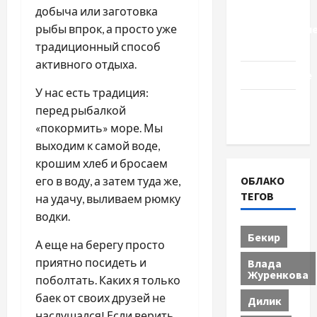
добыча или заготовка
Церковь
рыбы впрок, а просто уже
"Прославле
традиционный способ
Черкассы
активного отдыха.
Образование
У нас есть традиция:
Община
перед рыбалкой
Черкащины
«покормить» море. Мы
выходим к самой воде,
крошим хлеб и бросаем
ОБЛАКО
его в воду, а затем туда же,
ТЕГОВ
на удачу, выливаем рюмку
водки.
Бекир
А еще на берегу просто
приятно посидеть и
Влада
Журенкова
поболтать. Каких я только
баек от своих друзей не
Дилик
наслушался! Если верить