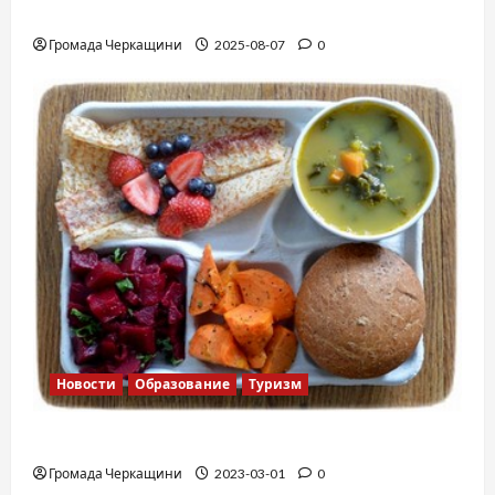
Вальс от Энтони Хопкинса
Громада Черкащини
2025-08-07
0
Новости
Образование
Туризм
Финская школа
Громада Черкащини
2023-03-01
0