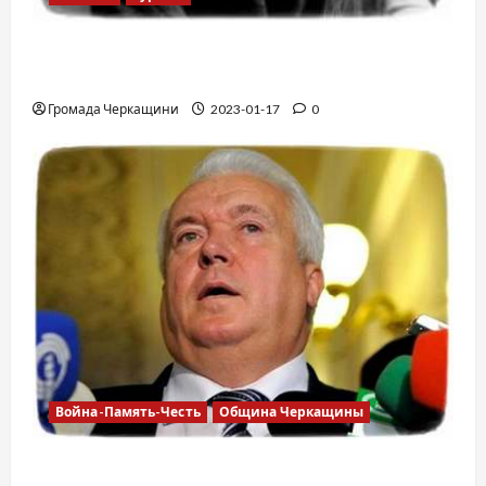
12 вещей, которые нельзя делать в
самолете
Громада Черкащини
2023-01-17
0
Война-Память-Честь
Община Черкащины
Владимир Олийнык, подозрение в госизмене