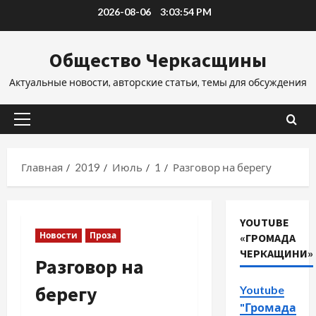
Перейти
2026-08-06
3:03:55 PM
к
содержимому
Общество Черкасщины
Актуальные новости, авторские статьи, темы для обсуждения
Основное
меню
Главная
2019
Июль
1
Разговор на берегу
YOUTUBE
Новости
Проза
«ГРОМАДА
ЧЕРКАЩИНИ»
Разговор на
берегу
Youtube
"Громада