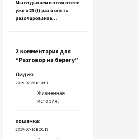
Мы отдыхаем в этом отеле
в
уже в 23 (!) раз и опять
и
разочарование…
г
а
2 комментария для
ц
“
Разговор на берегу
”
и
Лидия
:
я
2019-07-28 в 14:01
Жизненная
п
история!
о
кошечка
:
з
2019-07-16 в 20:13
а