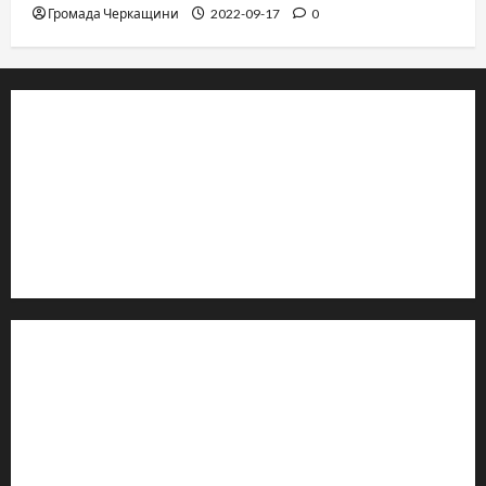
Громада Черкащини
2022-09-17
0
© 2019–2026 Громада Черкащини
Громадсько-політичне видання
Ідентифікатор медіа: R30-04933
Редакція розповідає про Черкаси та Черкащину:
новини, культуру, туризм, суспільне життя. Працюємо з
офіційними запитами та зверненнями громадян.
Контакти редакції:
Email: salut-vam@ukr.net
Телефон:
+38 (096) 239-21-09
— черговий журналіст
м. Черкаси, Україна