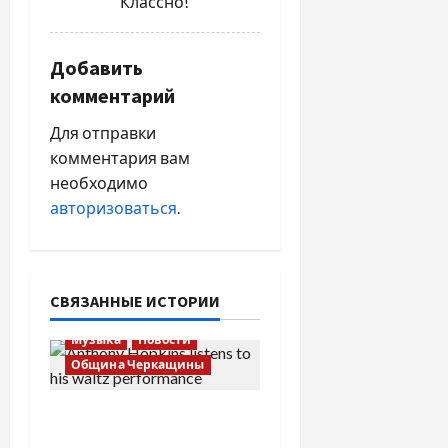
Классно!
п
Добавить
и
комментарий
с
Для отправки
я
комментария вам
необходимо
м
авторизоваться
.
СВЯЗАННЫЕ ИСТОРИИ
Музыка
Новости
Община Черкащины
Вальс от Энтони
Хопкинса