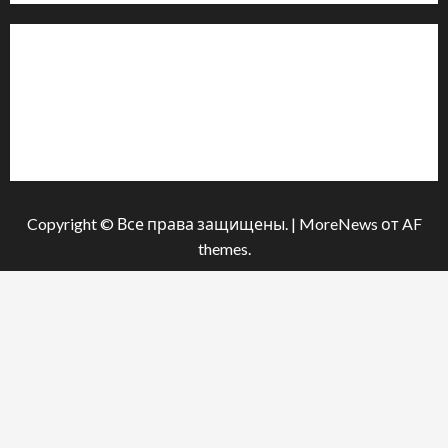
Інформація
Про видання
Принципи редакції
Політика конфіденційності
Copyright © Все права защищены.
|
MoreNews
от AF
themes.