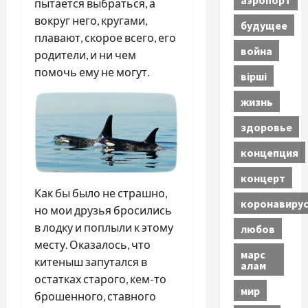
пытается выбраться, а
вокруг него, кругами,
будущее
плавают, скорое всего, его
война
родители, и ни чем
помочь ему не могут.
вірші
жизнь
здоровье
концепция
концерт
Как бы было не страшно,
коронавиру
но мои друзья бросились
в лодку и поплыли к этому
любов
месту. Оказалось, что
марс
китеныш запутался в
алам
остатках старого, кем-то
мир
брошенного, ставного