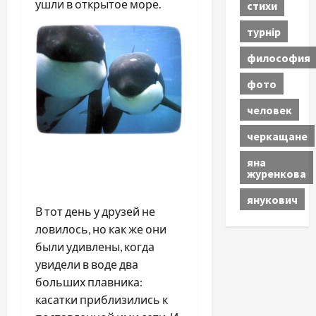
ушли в открытое море.
стихи
турнір
философия
фото
человек
черкащане
яна
журенкова
янукович
В тот день у друзей не
ловилось, но как же они
были удивлены, когда
увидели в воде два
больших плавника:
касатки приблизились к