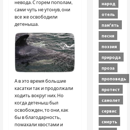
невода. С горем пополам,
народ
сами чуть не утонув, они
отель
все же освободили
детеныша.
пам'ять
песня
поэзия
природа
проза
проповедь
А в это время большие
касатки так и продолжали
протест
ходить вокруг них. Но
самолет
когда детеныш был
освобожден, то они, как
сервис
бы в благодарность,
смерть
помахали хвостами и