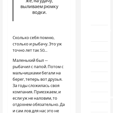
же, на удачу,
выливаем рюмку
выпуск
водки.
1978
года
Домашний
ресторан
Сколько себя помню,
столько и рыбачу. Это уж
Кино
точно лет так 50…
Музыка
Маленький был —
рыбачил с папой. Потом с
Поэзия
мальчишками бегали на
Проза
берег, теперь вот друзья.
За годы сложилась своя
Спорт
компания. Приезжаем, и
Технологи
если уж не наловим, то
отдохнем обязательно. Да
Туризм
и сам лов для нас это не