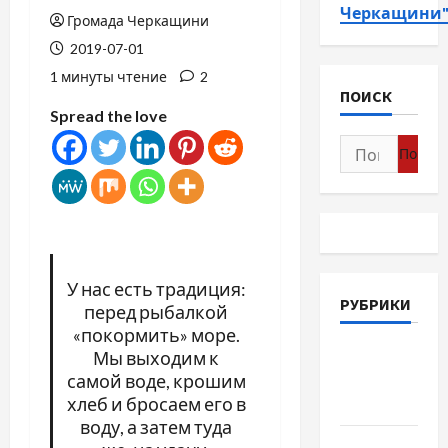
Черкащини
Громада Черкащини
2019-07-01
1 минуты чтение
2
ПОИСК
Spread the love
Найти:
У нас есть традиция:
РУБРИКИ
перед рыбалкой
«покормить» море.
Война-
Мы выходим к
самой воде, крошим
Память-
хлеб и бросаем его в
Честь
воду, а затем туда
Новости