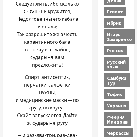
Дилик
Следует жить, ибо сколько
COVID ни кружится,
Египет
Недолговечны его кабала
Ибрик
и опала;
Игорь
Так разрешите же в честь
Захаренко
карантинного бала
встречу в онлайне,
Россия
сударыня, вам
Русский
предложить!
язык
Спирт, антисептик,
Самбука
Тур
перчатки, салфетки
нужны,
Тофик
и медицинские маски — по
Украина
кругу, по кругу…
Скайп запускается. Дайте
Феерия
Мандрив
ж, сударыня, руку
Черкассы
— и раз-два-три, раз-два-