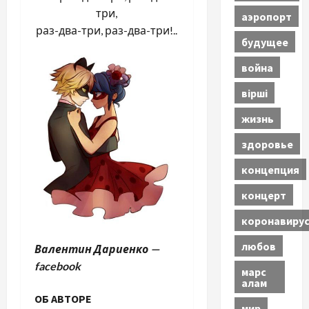
три,
аэропорт
раз-два-три, раз-два-три!..
будущее
война
вірші
жизнь
здоровье
концепция
концерт
коронавиру
любов
Валентин Дариенко —
facebook
марс
алам
ОБ АВТОРЕ
мир