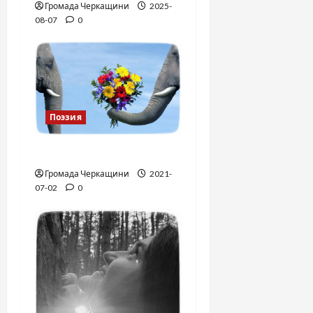
Громада Черкащини
2025-
с
08-07
0
я
м
Поэзия
Я люблю тебя …
Громада Черкащини
2021-
07-02
0