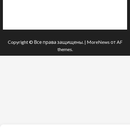
Про видання
Принципи редакції
Політика конфіденційності
Copyright © Все права защищены.
|
MoreNews
от AF
themes.