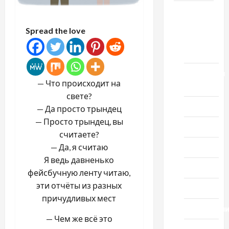
Новости
выпуск
Spread the love
1978
года
Домашний
— Что происходит на
ресторан
свете?
Кино
— Да просто трындец
— Просто трындец, вы
Музыка
считаете?
— Да, я считаю
Поэзия
Я ведь давненько
Проза
фейсбучную ленту читаю,
эти отчёты из разных
Спорт
причудливых мест
Технологи
— Чем же всё это