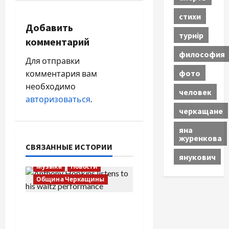
г
стихи
а
Добавить
турнір
комментарий
ц
философия
Для отправки
и
фото
комментария вам
я
необходимо
человек
авторизоваться
.
п
черкащане
о
яна
журенкова
СВЯЗАННЫЕ ИСТОРИИ
з
янукович
Музыка
Новости
а
Община Черкащины
п
Вальс от Энтони
и
Хопкинса