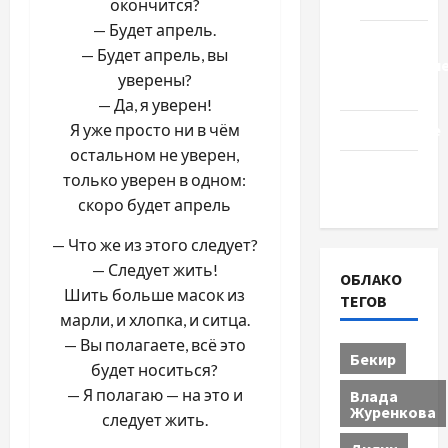
Туризм
окончится?
— Будет апрель.
Церковь
— Будет апрель, вы
"Прославле
уверены?
Черкассы
— Да, я уверен!
Я уже просто ни в чём
Образование
остальном не уверен,
Община
только уверен в одном:
Черкащины
скоро будет апрель
— Что же из этого следует?
— Следует жить!
ОБЛАКО
Шить больше масок из
ТЕГОВ
марли, и хлопка, и ситца.
— Вы полагаете, всё это
Бекир
будет носиться?
— Я полагаю — на это и
Влада
Журенкова
следует жить.