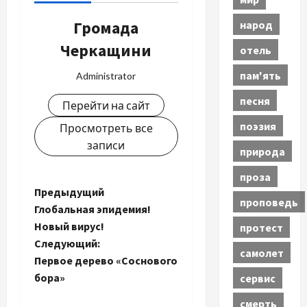
Громада
народ
Черкащини
отель
пам'ять
Administrator
песня
Перейти на сайт
поэзия
Просмотреть все
записи
природа
проза
Н
Предыдущий
проповедь
Глобальная эпидемия!
а
Новый вирус!
протест
Следующий:
в
самолет
Первое дерево «Соснового
и
бора»
сервис
смерть