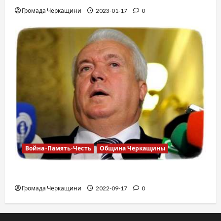
Громада Черкащини
2023-01-17
0
Война-Память-Честь
Община Черкащины
Владимир Олийнык, подозрение в госизмене
Громада Черкащини
2022-09-17
0