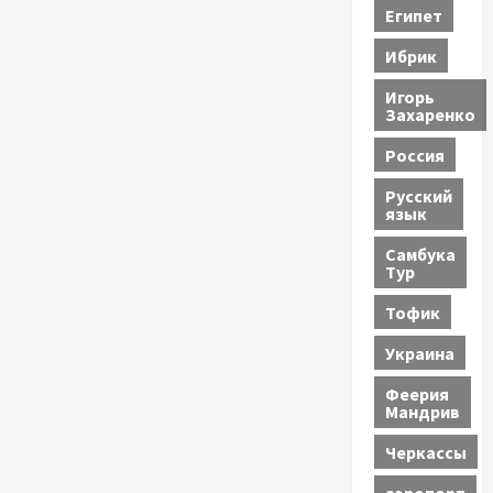
Египет
Ибрик
Игорь
Захаренко
Россия
Русский
язык
Самбука
Тур
Тофик
Украина
Феерия
Мандрив
Черкассы
аэропорт