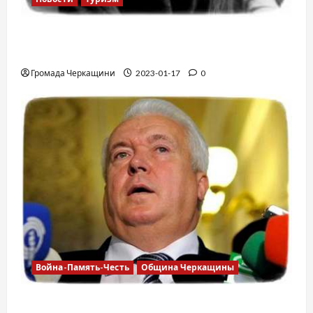
12 вещей, которые нельзя делать в
самолете
Громада Черкащини
2023-01-17
0
Война-Память-Честь
Община Черкащины
Владимир Олийнык, подозрение в госизмене