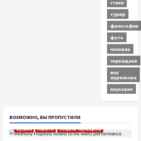
стихи
турнір
философия
фото
человек
черкащане
яна
журенкова
янукович
ВОЗМОЖНО, ВЫ ПРОПУСТИЛИ
Музыка
Новости
Община Черкащины