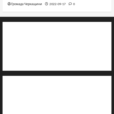
Громада Черкащини
2022-09-17
0
© 2019–2026 Громада Черкащини
Громадсько-політичне видання
Ідентифікатор медіа: R30-04933
Редакція розповідає про Черкаси та Черкащину:
новини, культуру, туризм, суспільне життя. Працюємо з
офіційними запитами та зверненнями громадян.
Контакти редакції:
Email: salut-vam@ukr.net
Телефон:
+38 (096) 239-21-09
— черговий журналіст
м. Черкаси, Україна