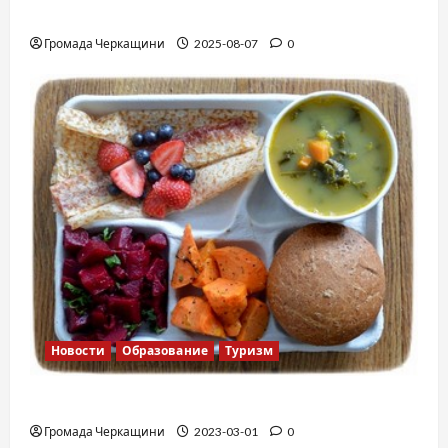
Вальс от Энтони Хопкинса
Громада Черкащини
2025-08-07
0
Новости
Образование
Туризм
Финская школа
Громада Черкащини
2023-03-01
0