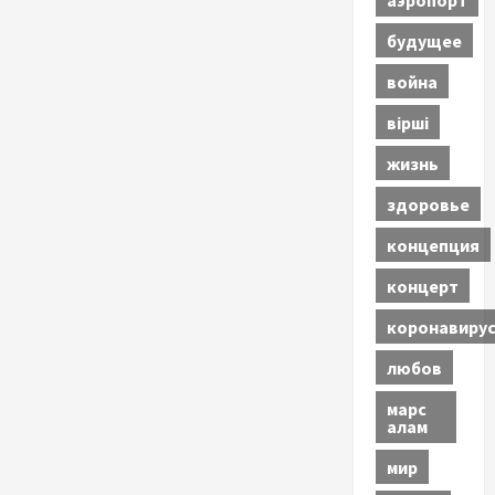
будущее
война
вірші
жизнь
здоровье
концепция
концерт
коронавиру
любов
марс
алам
мир