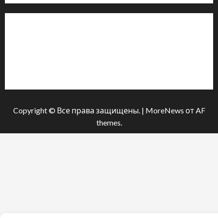
Інформація
Про видання
Принципи редакції
Політика конфіденційності
Copyright © Все права защищены.
|
MoreNews
от AF
themes.