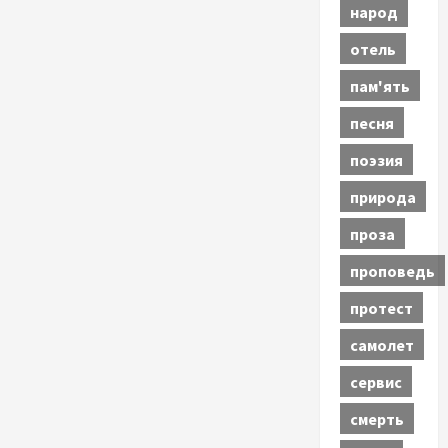
народ
отель
пам'ять
песня
поэзия
природа
проза
проповедь
протест
самолет
сервис
смерть