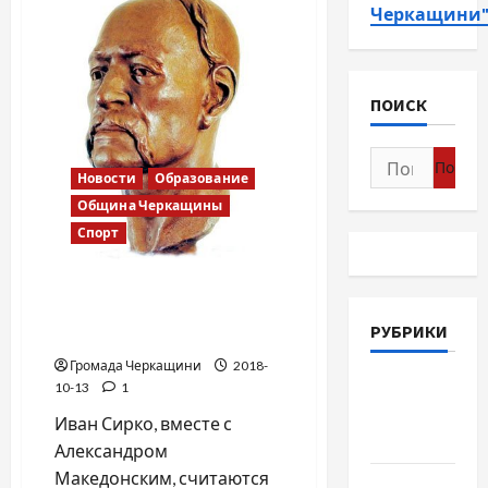
Черкащини
ПОИСК
Найти:
Новости
Образование
Община Черкащины
Спорт
Иван Сирко и Александр
Македонский — лучшие
РУБРИКИ
полководцы всех времен!
Громада Черкащини
2018-
Война-
10-13
1
Память-
Иван Сирко, вместе с
Честь
Александром
Македонским, считаются
Новости