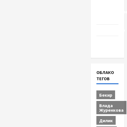
Церковь
"Прославле
Черкассы
Образование
Община
Черкащины
ОБЛАКО
ТЕГОВ
Бекир
Влада
Журенкова
Дилик