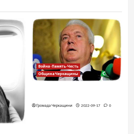
Война-Память-Честь
Община Черкащины
Владимир Олийнык, подозрение в
госизмене
Громада Черкащини
2022-09-17
0
зя делать