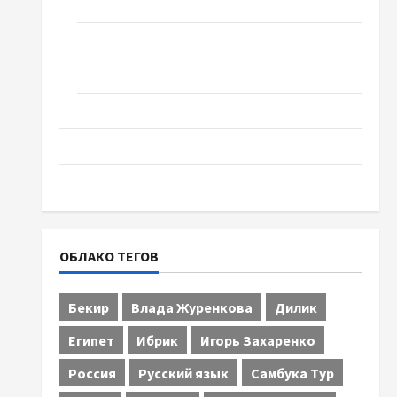
Спорт
Технологии
Туризм
Церковь "Прославление", Черкассы
Образование
Община Черкащины
ОБЛАКО ТЕГОВ
Бекир
Влада Журенкова
Дилик
Египет
Ибрик
Игорь Захаренко
Россия
Русский язык
Самбука Тур