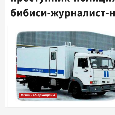
бибиси-журналист-
Община Черкащины