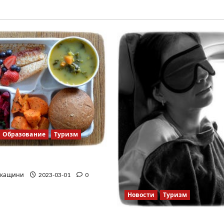
Образование
Туризм
школа
ркащини
2023-03-01
0
Новости
Туризм
12 вещей, которые нель