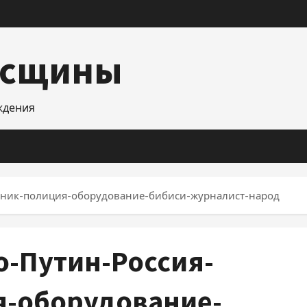
асщины
уждения
пник-полиция-оборудование-бибиси-журналист-народ
о-Путин-Россия-
я-оборудование-