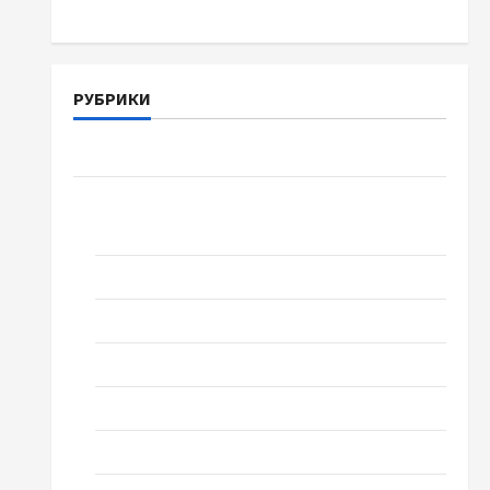
РУБРИКИ
Война-Память-Честь
Новости
выпуск 1978 года
Домашний ресторан
Кино
Музыка
Поэзия
Проза