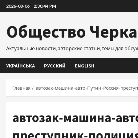
Перейти
2026-08-06
2:30:45 PM
к
содержимому
Общество Черк
Актуальные новости, авторские статьи, темы для обс
УКРАЇНСЬКА
РУССКИЙ
ENGLISH
Главная
автозак-машина-авто-Путин-Россия-престу
автозак-машина-авт
преступник-полици