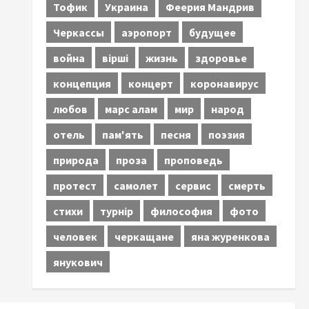
Тофик
Украина
Феерия Мандрив
Черкассы
аэропорт
будущее
война
вірші
жизнь
здоровье
концепция
концерт
коронавирус
любов
марс алам
мир
народ
отель
пам'ять
песня
поэзия
природа
проза
проповедь
протест
самолет
сервис
смерть
стихи
турнір
философия
фото
человек
черкащане
яна журенкова
янукович