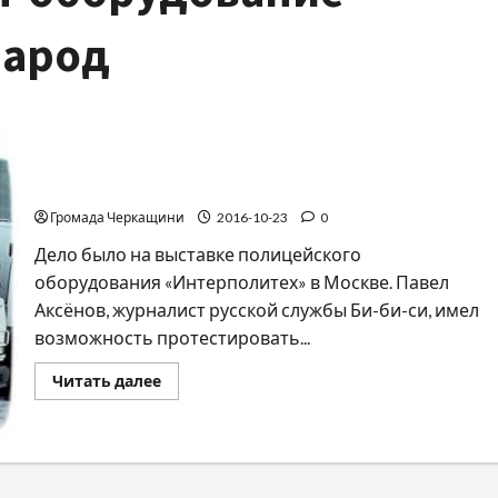
народ
Новые автозаки путинской России
Громада Черкащини
2016-10-23
0
Дело было на выставке полицейского
оборудования «Интерполитех» в Москве. Павел
Аксёнов, журналист русской службы Би-би-си, имел
возможность протестировать...
Прочитать
Читать далее
больше
о
Новые
автозаки
путинской
России