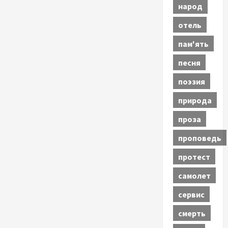
народ
отель
пам'ять
песня
поэзия
природа
проза
проповедь
протест
самолет
сервис
смерть