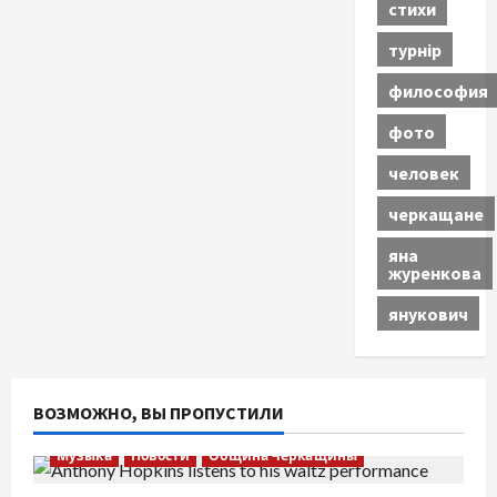
стихи
турнір
философия
фото
человек
черкащане
яна
журенкова
янукович
ВОЗМОЖНО, ВЫ ПРОПУСТИЛИ
Музыка
Новости
Община Черкащины