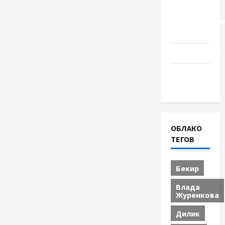
Церковь
"Прославле
Черкассы
Образование
Община
Черкащины
ОБЛАКО
ТЕГОВ
Бекир
Влада
Журенкова
Дилик