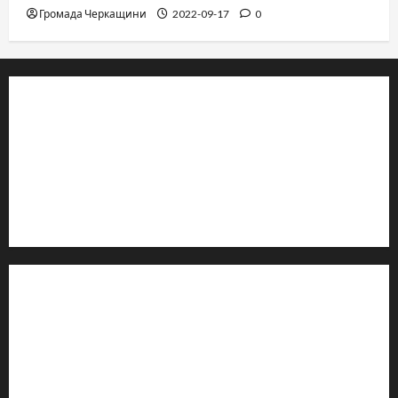
Громада Черкащини
2022-09-17
0
© 2019–2026 Громада Черкащини
Громадсько-політичне видання
Ідентифікатор медіа: R30-04933
Редакція розповідає про Черкаси та Черкащину:
новини, культуру, туризм, суспільне життя. Працюємо з
офіційними запитами та зверненнями громадян.
Контакти редакції:
Email: salut-vam@ukr.net
Телефон:
+38 (096) 239-21-09
— черговий журналіст
м. Черкаси, Україна