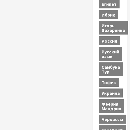
Египет
Ибрик
Игорь
Захаренко
Россия
Русский
язык
Самбука
Тур
Тофик
Украина
Феерия
Мандрив
Черкассы
аэропорт