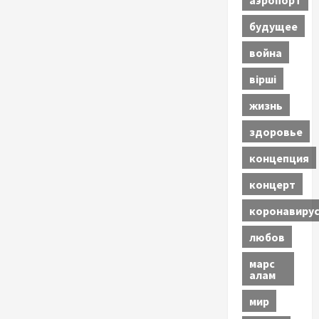
будущее
война
вірші
жизнь
здоровье
концепция
концерт
коронавиру
любов
марс
алам
мир