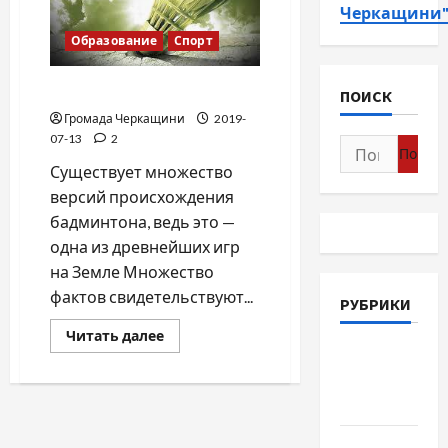
Черкащини
Образование
Спорт
Бадминтон
ПОИСК
Громада Черкащини
2019-
07-13
2
Найти:
Существует множество
версий происхождения
бадминтона, ведь это —
одна из древнейших игр
на Земле Множество
фактов свидетельствуют...
РУБРИКИ
Прочитать
Читать далее
больше
Война-
о
Бадминтон
Память-
Честь
Новости