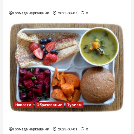
Вальс от Энтони Хопкинса
Громада Черкащини
2025-08-07
0
Новости
Образование
Туризм
Финская школа
Громада Черкащини
2023-03-01
0