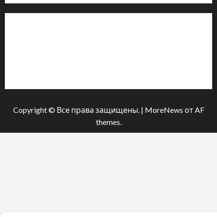
Інформація
Про видання
Принципи редакції
Політика конфіденційності
Copyright © Все права защищены.
|
MoreNews
от AF
themes.