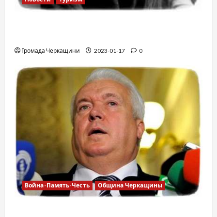
12 вещей, которые нельзя делать в
самолете
Громада Черкащини
2023-01-17
0
Война-Память-Честь
Община Черкащины
Владимир Олийнык, подозрение в госизмене