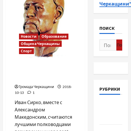
Черкащини
ПОИСК
Новости
Образование
Найти:
Община Черкащины
Спорт
Иван Сирко и Александр
Македонский — лучшие
полководцы всех времен!
Громада Черкащини
2018-
РУБРИКИ
10-13
1
Иван Сирко, вместе с
Война-
Александром
Память-
Македонским, считаются
Честь
лучшими полководцами
Новости