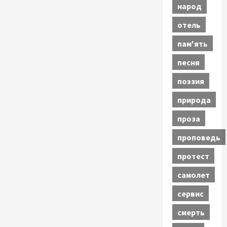
народ
отель
пам'ять
песня
поэзия
природа
проза
проповедь
протест
самолет
сервис
смерть