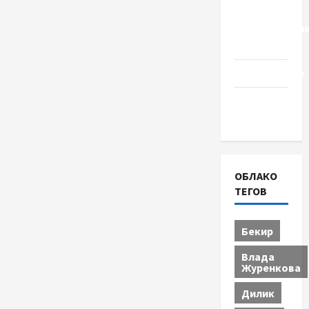
Церковь
"Прославле
Черкассы
Образование
Община
Черкащины
ОБЛАКО
ТЕГОВ
Бекир
Влада
Журенкова
Дилик