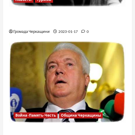
12 вещей, которые нельзя делать в
самолете
Громада Черкащини
2023-01-17
0
Война-Память-Честь
Община Черкащины
Владимир Олийнык, подозрение в госизмене