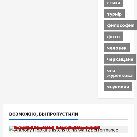
стихи
турнір
философия
фото
человек
черкащане
яна
журенкова
янукович
ВОЗМОЖНО, ВЫ ПРОПУСТИЛИ
Музыка
Новости
Община Черкащины