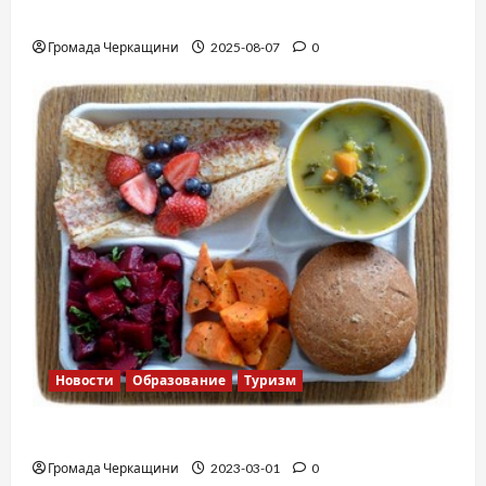
Вальс от Энтони Хопкинса
Громада Черкащини
2025-08-07
0
Новости
Образование
Туризм
Финская школа
Громада Черкащини
2023-03-01
0