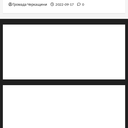
Громада Черкащини
2022-09-17
0
© 2019–2026 Громада Черкащини
Громадсько-політичне видання
Ідентифікатор медіа: R30-04933
Редакція розповідає про Черкаси та Черкащину:
новини, культуру, туризм, суспільне життя. Працюємо з
офіційними запитами та зверненнями громадян.
Контакти редакції:
Email: salut-vam@ukr.net
Телефон:
+38 (096) 239-21-09
— черговий журналіст
м. Черкаси, Україна