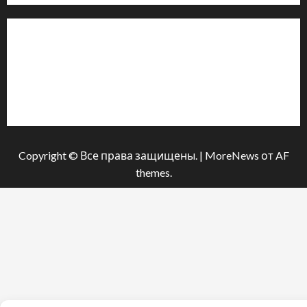
Інформація
Про видання
Принципи редакції
Політика конфіденційності
Copyright © Все права защищены.
|
MoreNews
от AF
themes.