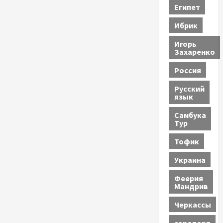
Египет
Ибрик
Игорь
Захаренко
Россия
Русский
язык
Самбука
Тур
Тофик
Украина
Феерия
Мандрив
Черкассы
аэропорт