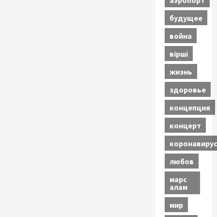
будущее
война
вірші
жизнь
здоровье
концепция
концерт
коронавиру
любов
марс
алам
мир