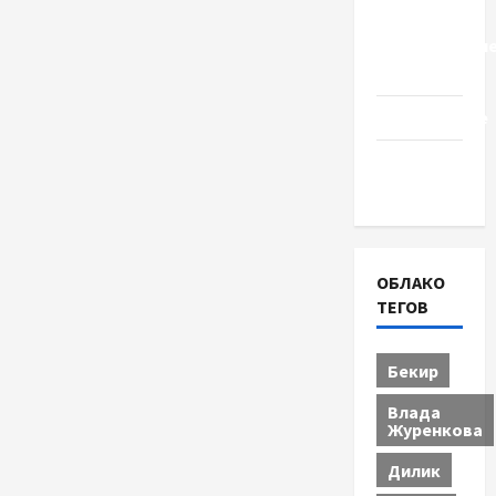
Церковь
"Прославле
Черкассы
Образование
Община
Черкащины
ОБЛАКО
ТЕГОВ
Бекир
Влада
Журенкова
Дилик