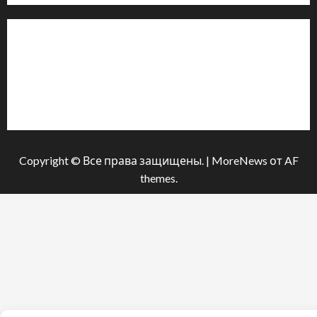
Інформація
Про видання
Принципи редакції
Політика конфіденційності
Copyright © Все права защищены.
|
MoreNews
от AF
themes.