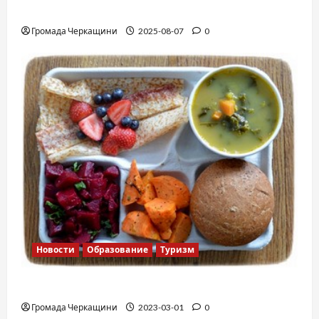
Вальс от Энтони Хопкинса
Громада Черкащини
2025-08-07
0
Новости
Образование
Туризм
Финская школа
Громада Черкащини
2023-03-01
0