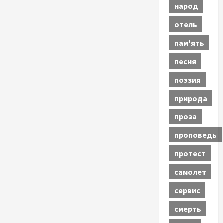
народ
отель
пам'ять
песня
поэзия
природа
проза
проповедь
протест
самолет
сервис
смерть