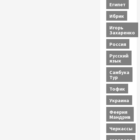
Египет
Ибрик
Игорь
Захаренко
Россия
Русский
язык
Самбука
Тур
Тофик
Украина
Феерия
Мандрив
Черкассы
аэропорт