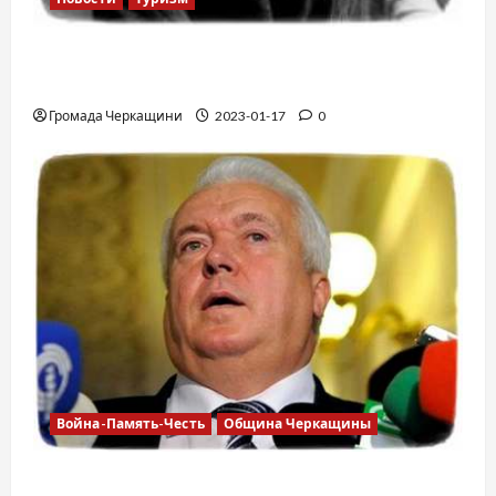
12 вещей, которые нельзя делать в
самолете
Громада Черкащини
2023-01-17
0
Война-Память-Честь
Община Черкащины
Владимир Олийнык, подозрение в госизмене