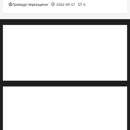
Громада Черкащини
2022-09-17
0
© 2019–2026 Громада Черкащини
Громадсько-політичне видання
Ідентифікатор медіа: R30-04933
Редакція розповідає про Черкаси та Черкащину:
новини, культуру, туризм, суспільне життя. Працюємо з
офіційними запитами та зверненнями громадян.
Контакти редакції:
Email: salut-vam@ukr.net
Телефон:
+38 (096) 239-21-09
— черговий журналіст
м. Черкаси, Україна