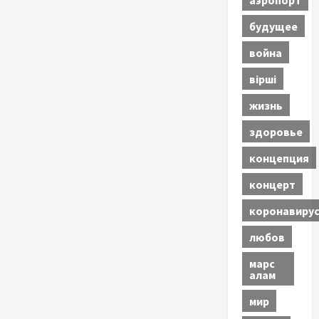
будущее
война
вірші
жизнь
здоровье
концепция
концерт
коронавиру
любов
марс
алам
мир