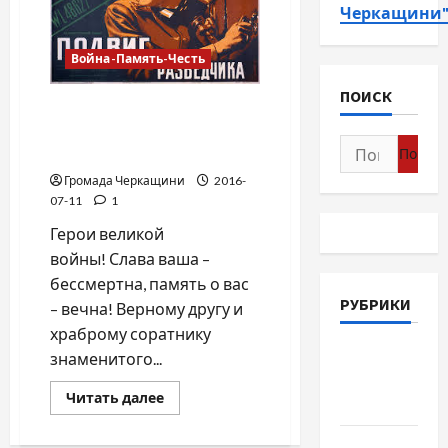
Черкащини
Война-Память-Честь
ПОИСК
СЫН РОССИИ – УКРАИНЫ
СЫН /Николай
Найти:
Струтинский/
Громада Черкащини
2016-
07-11
1
Герои великой
войны! Слава ваша –
бессмертна, память о вас
РУБРИКИ
– вечна! Верному другу и
храброму соратнику
Война-
знаменитого...
Память-
Прочитать
Читать далее
Честь
больше
о
СЫН
Новости