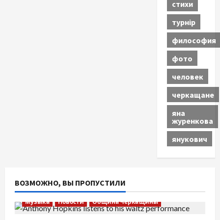
стихи
турнір
философия
фото
человек
черкащане
яна
журенкова
янукович
ВОЗМОЖНО, ВЫ ПРОПУСТИЛИ
Музыка
Новости
Община Черкащины