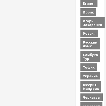
Египет
Ибрик
Игорь
Захаренко
Россия
Русский
язык
Самбука
Тур
Тофик
Украина
Феерия
Мандрив
Черкассы
аэропорт