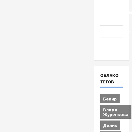
Церковь
"Прославле
Черкассы
Образование
Община
Черкащины
ОБЛАКО
ТЕГОВ
Бекир
Влада
Журенкова
Дилик