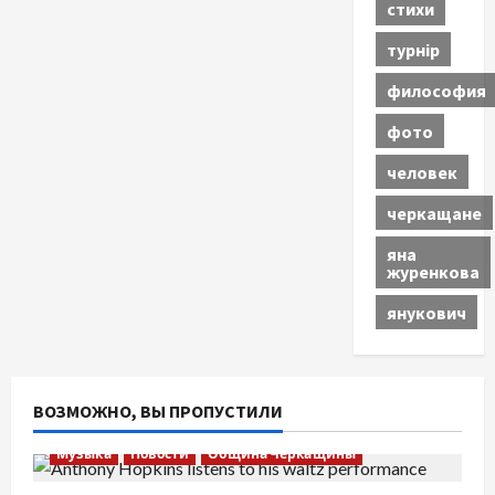
стихи
турнір
философия
фото
человек
черкащане
яна
журенкова
янукович
ВОЗМОЖНО, ВЫ ПРОПУСТИЛИ
Музыка
Новости
Община Черкащины