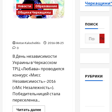
Черкащини
Новости
Образование
Община Черкащины
ПОИСК
Мисс Независимость в
Черкассах. Победа
горловчанки !
Найти:
Anton Kalochelitis
2016-08-25
0
В День независимости
Украины в Черкасском
ТРЦ «Любава» проводился
конкурс «Мисс
РУБРИКИ
Независимость»-2016
(«Міс Незалежність»).
Война-
Победительницей стала
Память-
переселенка...
Честь
Прочитать
Читать далее
Новости