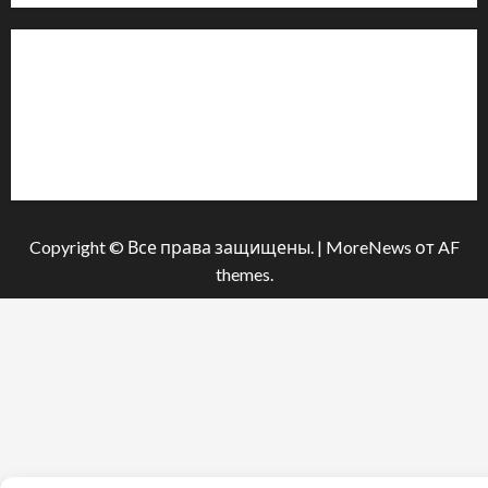
Інформація
Про видання
Принципи редакції
Політика конфіденційності
Copyright © Все права защищены.
|
MoreNews
от AF
themes.