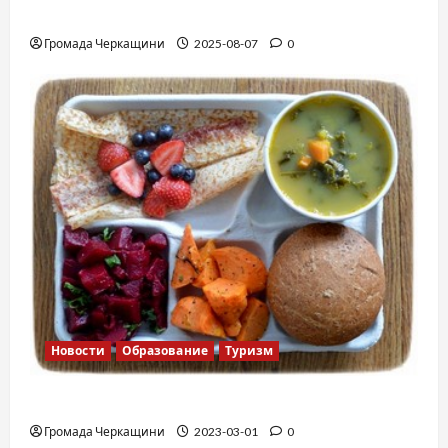
Вальс от Энтони Хопкинса
Громада Черкащини
2025-08-07
0
Новости
Образование
Туризм
Финская школа
Громада Черкащини
2023-03-01
0