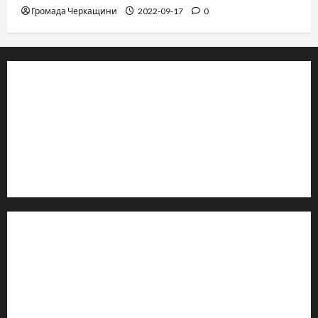
Громада Черкащини
2022-09-17
0
© 2019–2026 Громада Черкащини
Громадсько-політичне видання
Ідентифікатор медіа: R30-04933
Редакція розповідає про Черкаси та Черкащину:
новини, культуру, туризм, суспільне життя. Працюємо з
офіційними запитами та зверненнями громадян.
Контакти редакції:
Email: salut-vam@ukr.net
Телефон:
+38 (096) 239-21-09
— черговий журналіст
м. Черкаси, Україна