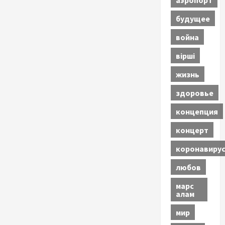
будущее
война
вірші
жизнь
здоровье
концепция
концерт
коронавиру
любов
марс
алам
мир