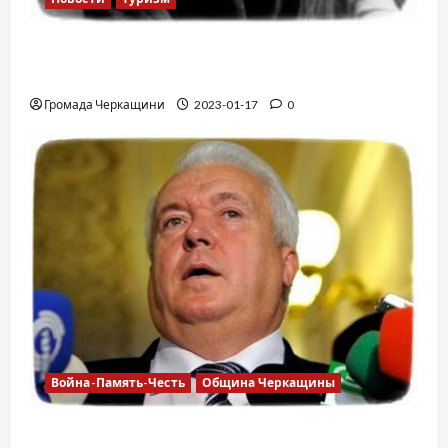
12 вещей, которые нельзя делать в
самолете
Громада Черкащини
2023-01-17
0
Война-Память-Честь
Община Черкащины
Владимир Олийнык, подозрение в госизмене