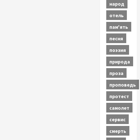
народ
отель
пам'ять
песня
поэзия
природа
проза
проповедь
протест
самолет
сервис
смерть