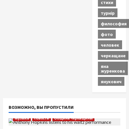
стихи
турнір
философия
фото
человек
черкащане
яна
журенкова
янукович
ВОЗМОЖНО, ВЫ ПРОПУСТИЛИ
Музыка
Новости
Община Черкащины