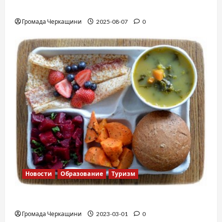
Вальс от Энтони Хопкинса
Громада Черкащини
2025-08-07
0
Новости
Образование
Туризм
Финская школа
Громада Черкащини
2023-03-01
0