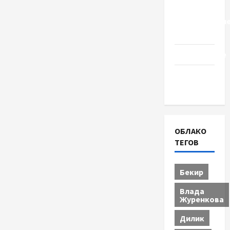
Церковь
"Прославле
Черкассы
Образование
Община
Черкащины
ОБЛАКО
ТЕГОВ
Бекир
Влада
Журенкова
Дилик