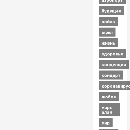
будущее
война
вірші
жизнь
здоровье
концепция
концерт
коронавиру
любов
марс
алам
мир