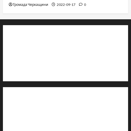
Громада Черкащини
2022-09-17
0
© 2019–2026 Громада Черкащини
Громадсько-політичне видання
Ідентифікатор медіа: R30-04933
Редакція розповідає про Черкаси та Черкащину:
новини, культуру, туризм, суспільне життя. Працюємо з
офіційними запитами та зверненнями громадян.
Контакти редакції:
Email: salut-vam@ukr.net
Телефон:
+38 (096) 239-21-09
— черговий журналіст
м. Черкаси, Україна