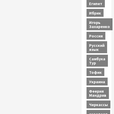
Египет
Ибрик
Игорь
Захаренко
Россия
Русский
язык
Самбука
Тур
Тофик
Украина
Феерия
Мандрив
Черкассы
аэропорт