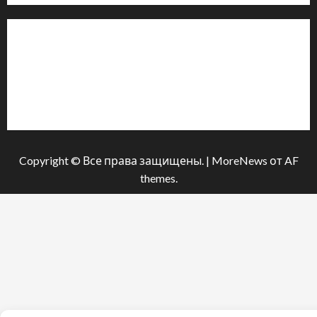
Інформація
Про видання
Принципи редакції
Політика конфіденційності
Copyright © Все права защищены.
|
MoreNews
от AF
themes.