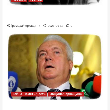
12 вещей, которые нельзя делать в
самолете
Громада Черкащини
2023-01-17
0
Война-Память-Честь
Община Черкащины
Владимир Олийнык, подозрение в госизмене