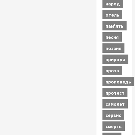
народ
отель
пам'ять
песня
поэзия
природа
проза
проповедь
протест
самолет
сервис
смерть