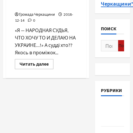
Судебная реформа в
Черкащини
действии?
Громада Черкащини
2018-
12-14
0
ПОИСК
«Я — НАРОДНАЯ СУДЬЯ,
ЧТО ХОЧУ ТО И ДЕЛАЮ НА
Найти:
УКРАИНЕ…!» А судді хто??
Якось в проміжок...
Прочитать
Читать далее
больше
о
Судебная
реформа
в
действии?
РУБРИКИ
Война-
Память-
Честь
Новости