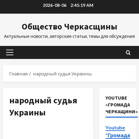
Перейти
2026-08-06
2:45:20 AM
к
содержимому
Общество Черкасщины
Актуальные новости, авторские статьи, темы для обсуждения
Основное
меню
Главная
народный судья Украины
народный судья
YOUTUBE
«ГРОМАДА
Украины
ЧЕРКАЩИНИ»
Новости
Община Черкащины
Youtube
"Громада