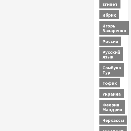
Египет
Ибрик
Игорь
Захаренко
Россия
Русский
язык
Самбука
Тур
Тофик
Украина
Феерия
Мандрив
Черкассы
аэропорт