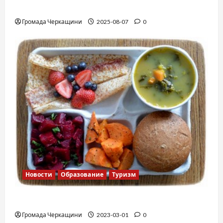
Вальс от Энтони Хопкинса
Громада Черкащини
2025-08-07
0
Новости
Образование
Туризм
Финская школа
Громада Черкащини
2023-03-01
0