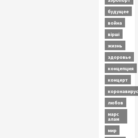
будущее
война
вірші
жизнь
здоровье
концепция
концерт
коронавиру
любов
марс
алам
мир