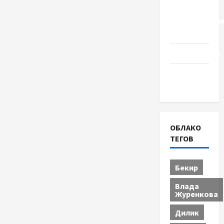
Церковь
"Прославле
Черкассы
Образование
Община
Черкащины
ОБЛАКО
ТЕГОВ
Бекир
Влада
Журенкова
Дилик