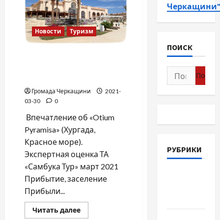
Черкащини
Новости
Туризм
ПОИСК
Otium Pyramisa Beach
Resort Sahl Hasheesh,
Найти:
Egypt
Громада Черкащини
2021-
03-30
0
Впечатление об «Otium
Pyramisa» (Хургада,
Красное море).
РУБРИКИ
Экспертная оценка ТА
«Самбука Тур» март 2021
Война-
Прибытие, заселение
Память-
Прибыли...
Честь
Прочитать
Читать далее
больше
Новости