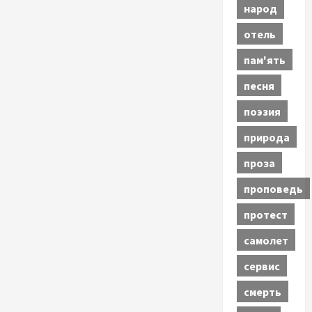
народ
отель
пам'ять
песня
поэзия
природа
проза
проповедь
протест
самолет
сервис
смерть