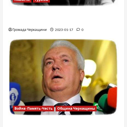
12 вещей, которые нельзя делать в
самолете
Громада Черкащини
2023-01-17
0
Война-Память-Честь
Община Черкащины
Владимир Олийнык, подозрение в госизмене