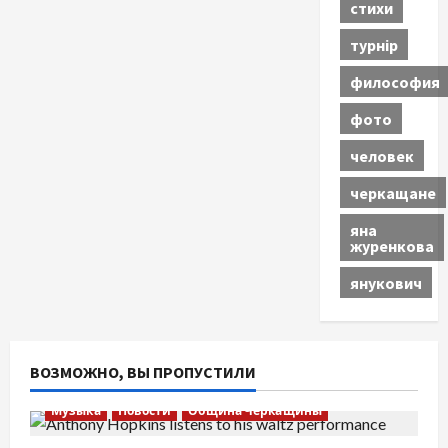
стихи
турнір
философия
фото
человек
черкащане
яна
журенкова
янукович
ВОЗМОЖНО, ВЫ ПРОПУСТИЛИ
Музыка
Новости
Община Черкащины