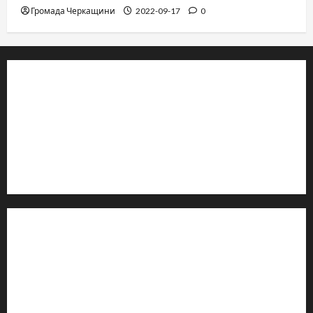
Громада Черкащини
2022-09-17
0
© 2019–2026 Громада Черкащини
Громадсько-політичне видання
Ідентифікатор медіа: R30-04933
Редакція розповідає про Черкаси та Черкащину:
новини, культуру, туризм, суспільне життя. Працюємо з
офіційними запитами та зверненнями громадян.
Контакти редакції:
Email: salut-vam@ukr.net
Телефон:
+38 (096) 239-21-09
— черговий журналіст
м. Черкаси, Україна