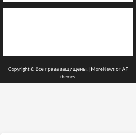
Інформація
Про видання
Принципи редакції
Політика конфіденційності
Copyright © Все права защищены.
|
MoreNews
от AF
themes.