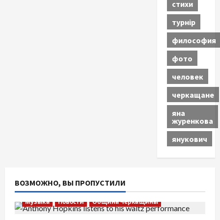
стихи
турнір
философия
фото
человек
черкащане
яна
журенкова
янукович
ВОЗМОЖНО, ВЫ ПРОПУСТИЛИ
Музыка
Новости
Община Черкащины