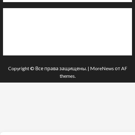
Інформація
Про видання
Принципи редакції
Політика конфіденційності
Copyright © Все права защищены.
|
MoreNews
от AF
themes.