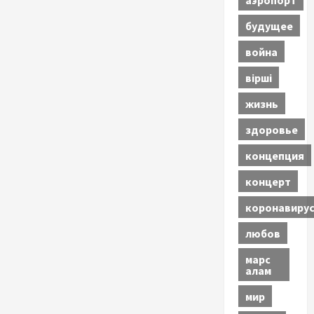
будущее
война
вірші
жизнь
здоровье
концепция
концерт
коронавиру
любов
марс
алам
мир