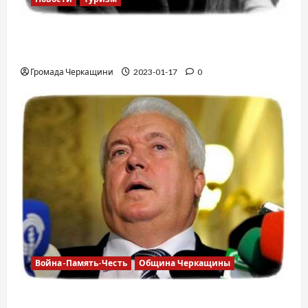
12 вещей, которые нельзя делать в
самолете
Громада Черкащини
2023-01-17
0
Война-Память-Честь
Община Черкащины
Владимир Олийнык, подозрение в госизмене