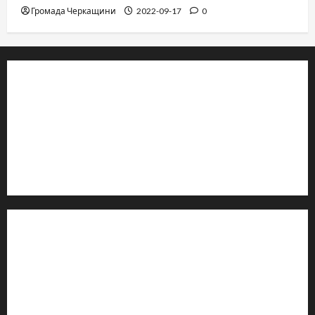
Громада Черкащини
2022-09-17
0
© 2019–2026 Громада Черкащини
Громадсько-політичне видання
Ідентифікатор медіа: R30-04933
Редакція розповідає про Черкаси та Черкащину:
новини, культуру, туризм, суспільне життя. Працюємо з
офіційними запитами та зверненнями громадян.
Контакти редакції:
Email: salut-vam@ukr.net
Телефон:
+38 (096) 239-21-09
— черговий журналіст
м. Черкаси, Україна