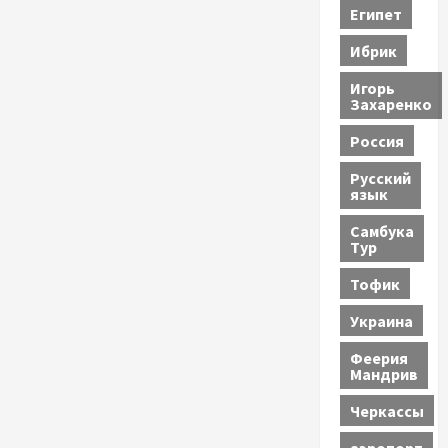
Египет
Ибрик
Игорь
Захаренко
Россия
Русский
язык
Самбука
Тур
Тофик
Украина
Феерия
Мандрив
Черкассы
аэропорт