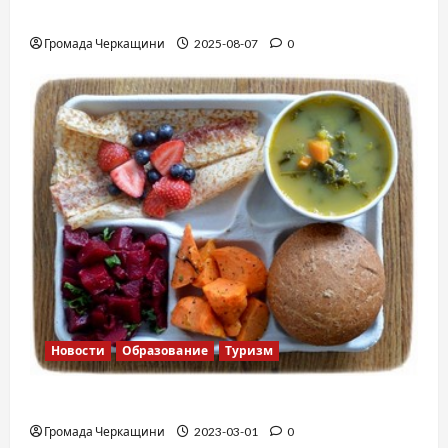
Вальс от Энтони Хопкинса
Громада Черкащини
2025-08-07
0
Новости
Образование
Туризм
Финская школа
Громада Черкащини
2023-03-01
0