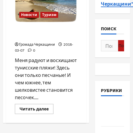
Черкащини
Новости
Туризм
ПОИСК
Что мне нравится в Тунисе!
(продолжение)
Найти:
Громада Черкащини
2018-
03-07
0
Меня радуют и восхищают
тунисские пляжи! Здесь
они только песчаные! И
чем южнее, тем
шелковистее становится
РУБРИКИ
песочек.....
Война-
Прочитать
Читать далее
Память-
больше
о
Честь
Что
мне
нравится
Новости