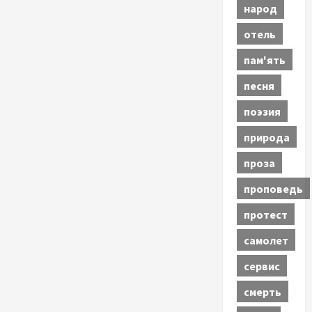
народ
отель
пам'ять
песня
поэзия
природа
проза
проповедь
протест
самолет
сервис
смерть