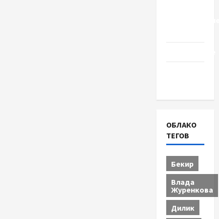
Церковь
"Прославле
Черкассы
Образование
Община
Черкащины
ОБЛАКО
ТЕГОВ
Бекир
Влада
Журенкова
Дилик