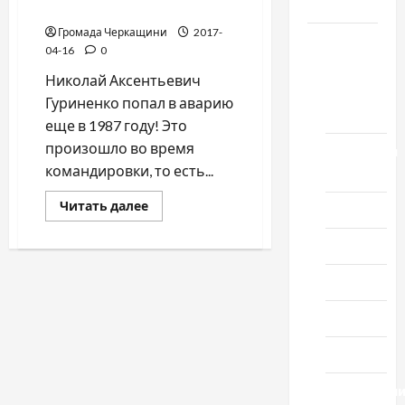
Честь
04.04.2017/
Громада Черкащини
2017-
Новости
04-16
0
выпуск
Николай Аксентьевич
1978
Гуриненко попал в аварию
года
еще в 1987 году! Это
произошло во время
Домашний
командировки, то есть...
ресторан
Прочитать
Читать далее
Кино
больше
о
Тридцать
Музыка
лет
борьбы
с
Поэзия
системой…
/
Проза
Суд
от
04.04.2017/
Спорт
Технологи