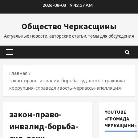
Перейти
2026-08-08
9:42:38 AM
к
содержимому
Общество Черкасщины
Актуальные новости, авторские статьи, темы для обсуждения
Основное
меню
Главная
закон-право-инвалид-борьба-суд-ложь-страховка-
коррупция-справедливость-черкассы-апелляция-
закон-право-
YOUTUBE
«ГРОМАДА
инвалид-борьба-
ЧЕРКАЩИНИ»