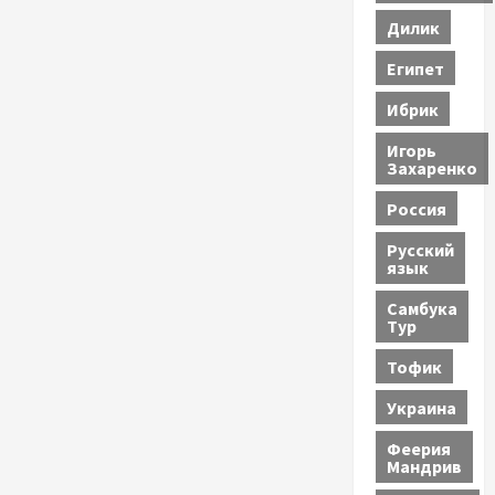
Дилик
Египет
Ибрик
Игорь
Захаренко
Россия
Русский
язык
Самбука
Тур
Тофик
Украина
Феерия
Мандрив