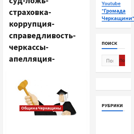
суд-ложь-
Youtube
страховка-
"Громада
Черкащини
коррупция-
справедливость-
ПОИСК
черкассы-
апелляция-
Найти:
РУБРИКИ
Община Черкащины
Война-
Тридцать лет борьбы с
Память-
системой… /Суд от