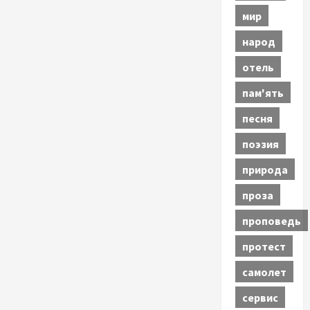
мир
народ
отель
пам'ять
песня
поэзия
природа
проза
проповедь
протест
самолет
сервис