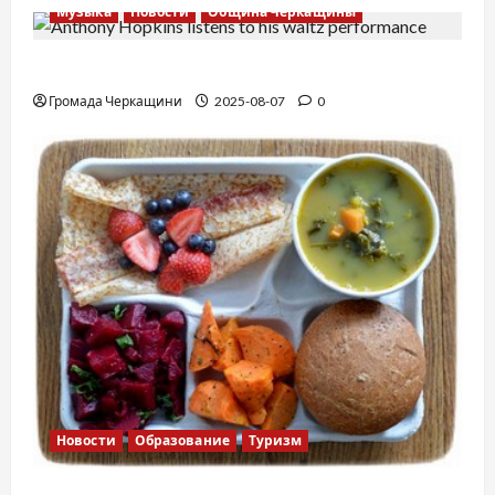
Музыка
Новости
Община Черкащины
Вальс от Энтони Хопкинса
Громада Черкащини
2025-08-07
0
Новости
Образование
Туризм