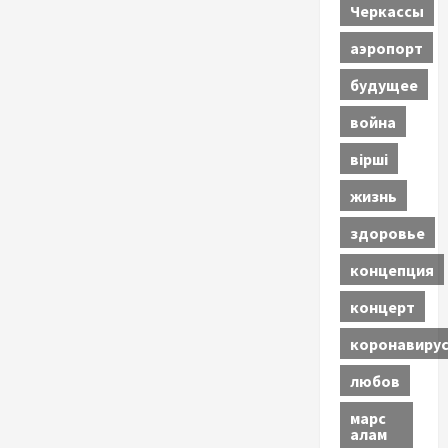
Черкассы
аэропорт
будущее
война
вірші
жизнь
здоровье
концепция
концерт
коронавиру
любов
марс
алам