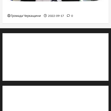
Владимир Олийнык, подозрение в госизмене
Громада Черкащини
2022-09-17
0
© 2019–2026 Громада Черкащини
Громадсько-політичне видання
Ідентифікатор медіа: R30-04933
Редакція розповідає про Черкаси та Черкащину:
новини, культуру, туризм, суспільне життя. Працюємо з
офіційними запитами та зверненнями громадян.
Контакти редакції:
Email: salut-vam@ukr.net
Телефон:
+38 (096) 239-21-09
— черговий журналіст