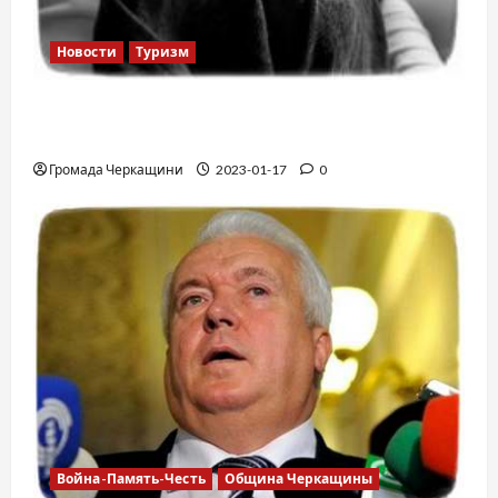
Новости
Туризм
12 вещей, которые нельзя делать в
самолете
Громада Черкащини
2023-01-17
0
Война-Память-Честь
Община Черкащины