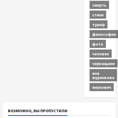
смерть
стихи
турнір
философия
фото
человек
черкащане
яна
журенкова
янукович
ВОЗМОЖНО, ВЫ ПРОПУСТИЛИ