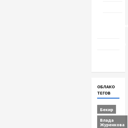
Туризм
Церковь
"Прославле
Черкассы
Образование
Община
Черкащины
ОБЛАКО
ТЕГОВ
Бекир
Влада
Журенкова