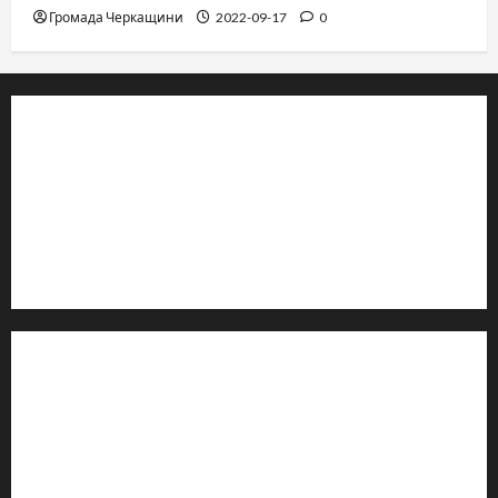
Громада Черкащини
2022-09-17
0
© 2019–2026 Громада Черкащини
Громадсько-політичне видання
Ідентифікатор медіа: R30-04933
Редакція розповідає про Черкаси та Черкащину:
новини, культуру, туризм, суспільне життя. Працюємо з
офіційними запитами та зверненнями громадян.
Контакти редакції:
Email: salut-vam@ukr.net
Телефон:
+38 (096) 239-21-09
— черговий журналіст
м. Черкаси, Україна