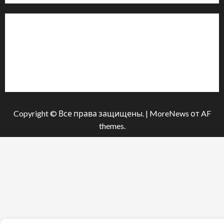
Інформація
Про видання
Принципи редакції
Політика конфіденційності
Copyright © Все права защищены.
|
MoreNews
от AF
themes.