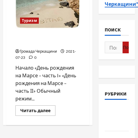
Черкащини
Туризм
ПОИСК
День рождения на Марсе —
часть III
Найти:
Громада Черкащини
2021-
07-23
0
Начало «День рождения
на Марсе – часть I» «День
рождения на Марсе –
часть ІІ» Обычный
РУБРИКИ
режим...
Война-
Прочитать
Читать далее
больше
Память-
о
День
Честь
рождения
на
Марсе
Новости