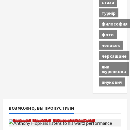
стихи
турнір
философия
фото
человек
черкащане
яна
журенкова
янукович
ВОЗМОЖНО, ВЫ ПРОПУСТИЛИ
Музыка
Новости
Община Черкащины