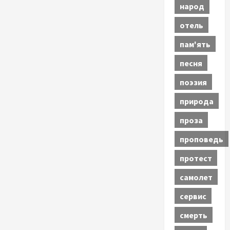
народ
отель
пам'ять
песня
поэзия
природа
проза
проповедь
протест
самолет
сервис
смерть