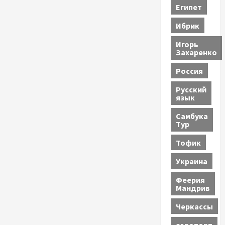
Египет
Ибрик
Игорь
Захаренко
Россия
Русский
язык
Самбука
Тур
Тофик
Украина
Феерия
Мандрив
Черкассы
аэропорт