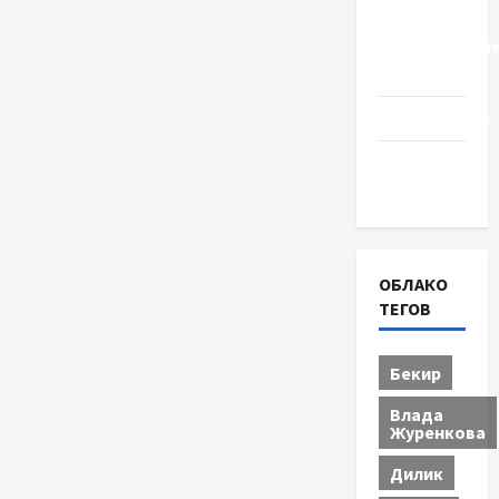
Церковь
"Прославле
Черкассы
Образование
Община
Черкащины
ОБЛАКО
ТЕГОВ
Бекир
Влада
Журенкова
Дилик