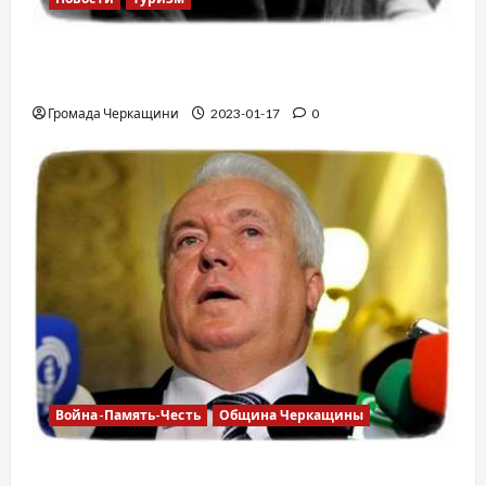
12 вещей, которые нельзя делать в
самолете
Громада Черкащини
2023-01-17
0
Война-Память-Честь
Община Черкащины
Владимир Олийнык, подозрение в госизмене