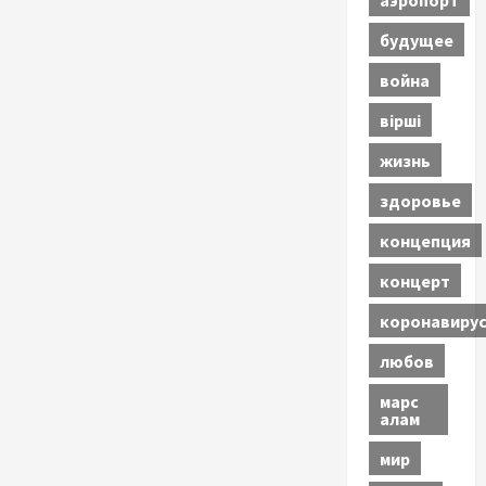
будущее
война
вірші
жизнь
здоровье
концепция
концерт
коронавиру
любов
марс
алам
мир