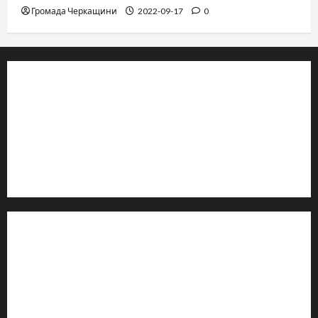
Громада Черкащини
2022-09-17
0
© 2019–2026 Громада Черкащини
Громадсько-політичне видання
Ідентифікатор медіа: R30-04933
Редакція розповідає про Черкаси та Черкащину:
новини, культуру, туризм, суспільне життя. Працюємо з
офіційними запитами та зверненнями громадян.
Контакти редакції:
Email: salut-vam@ukr.net
Телефон:
+38 (096) 239-21-09
— черговий журналіст
м. Черкаси, Україна