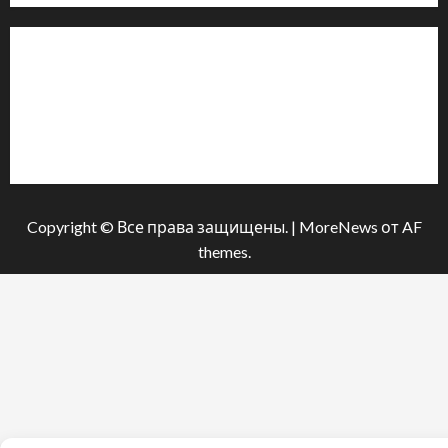
Інформація
Про видання
Принципи редакції
Політика конфіденційності
Copyright © Все права защищены.
|
MoreNews
от AF
themes.