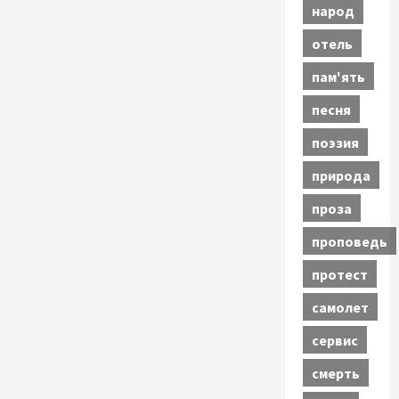
народ
отель
пам'ять
песня
поэзия
природа
проза
проповедь
протест
самолет
сервис
смерть