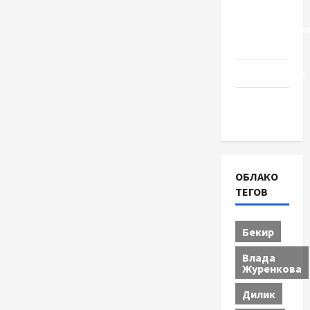
Церковь
"Прославле
Черкассы
Образование
Община
Черкащины
ОБЛАКО
ТЕГОВ
Бекир
Влада
Журенкова
Дилик