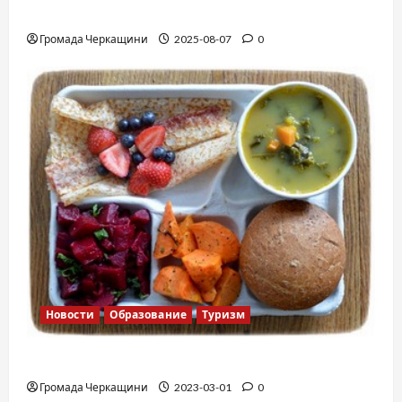
Вальс от Энтони Хопкинса
Громада Черкащини
2025-08-07
0
Новости
Образование
Туризм
Финская школа
Громада Черкащини
2023-03-01
0