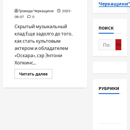
Вальс от Энтони Хопкинса
Черкащини
Громада Черкащини
2025-
08-07
0
Скрытый музыкальный
ПОИСК
клад Еще задолго до того,
как стать культовым
Найти:
актером и обладателем
«Оскара», сэр Энтони
Хопкинс...
Прочитать
Читать далее
больше
о
Вальс
РУБРИКИ
от
Энтони
Хопкинса
Война-
Память-
Честь
Новости