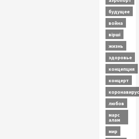
будущее
война
вірші
жизнь
здоровье
концепция
концерт
коронавиру
любов
марс
алам
мир