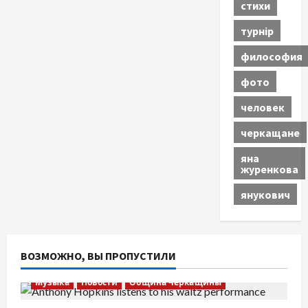
стихи
турнір
философия
фото
человек
черкащане
яна
журенкова
янукович
ВОЗМОЖНО, ВЫ ПРОПУСТИЛИ
Музыка
Новости
Община Черкащины