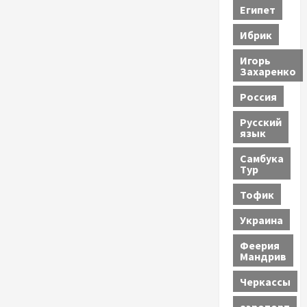
Египет
Ибрик
Игорь
Захаренко
Россия
Русский
язык
Самбука
Тур
Тофик
Украина
Феерия
Мандрив
Черкассы
аэропорт