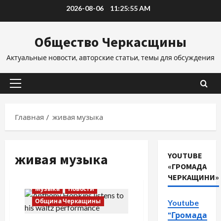
Перейти
2026-08-06
11:25:56 AM
к
содержимому
Общество Черкасщины
Актуальные новости, авторские статьи, темы для обсуждения
Основное
меню
Главная
живая музыка
живая музыка
YOUTUBE
«ГРОМАДА
ЧЕРКАЩИНИ»
Музыка
Новости
Община Черкащины
Youtube
"Громада