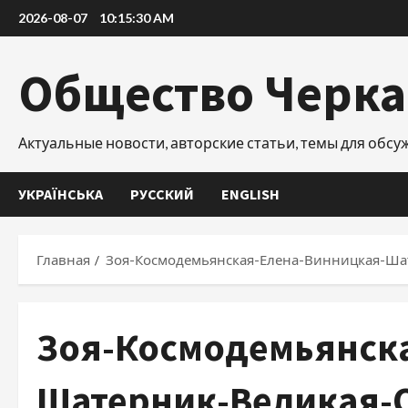
Перейти
2026-08-07
10:15:31 AM
к
содержимому
Общество Черк
Актуальные новости, авторские статьи, темы для обс
УКРАЇНСЬКА
РУССКИЙ
ENGLISH
Главная
Зоя-Космодемьянская-Елена-Винницкая-Ша
Зоя-Космодемьянск
Шатерник-Великая-О