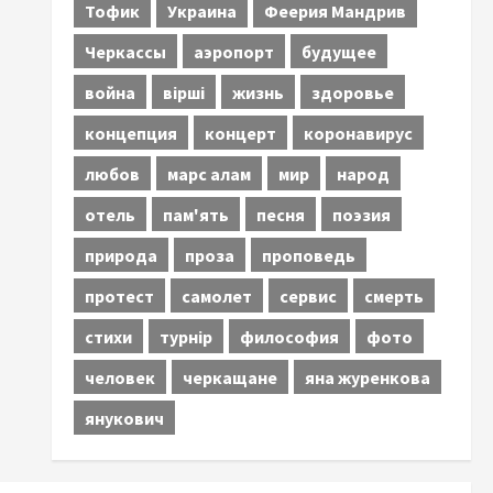
Тофик
Украина
Феерия Мандрив
Черкассы
аэропорт
будущее
война
вірші
жизнь
здоровье
концепция
концерт
коронавирус
любов
марс алам
мир
народ
отель
пам'ять
песня
поэзия
природа
проза
проповедь
протест
самолет
сервис
смерть
стихи
турнір
философия
фото
человек
черкащане
яна журенкова
янукович