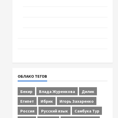
Спорт
Технологии
Туризм
Церковь "Прославление", Черкассы
Образование
Община Черкащины
ОБЛАКО ТЕГОВ
Бекир
Влада Журенкова
Дилик
Египет
Ибрик
Игорь Захаренко
Россия
Русский язык
Самбука Тур