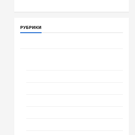
РУБРИКИ
Война-Память-Честь
Новости
выпуск 1978 года
Домашний ресторан
Кино
Музыка
Поэзия
Проза