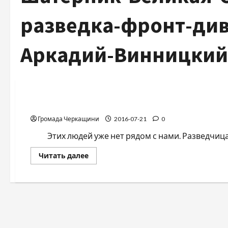
разведка-фронт-див
Аркадий-Винницкий
Война-Память-Честь
Девушка-воин. Прикоснись к легенде…
Громада Черкащини
2016-07-21
0
Этих людей уже нет рядом с нами. Разведчица 
Прочитать
Читать далее
больше
о
Девушка-
воин.
Прикоснись
к
легенде…