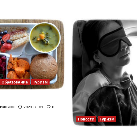
Образование
Туризм
школа
ркащини
2023-03-01
0
Новости
Туризм
12 вещей, которые нель