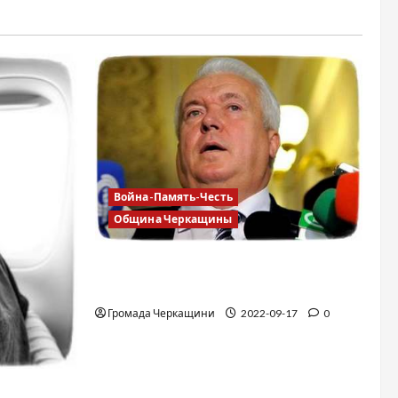
Война-Память-Честь
Община Черкащины
Владимир Олийнык, подозрение в
госизмене
Громада Черкащини
2022-09-17
0
зя делать