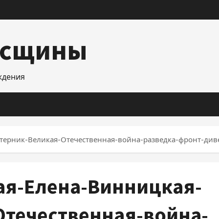
асщины
уждения
терник-Великая-Отечественная-война-разведка-фронт-див
ая-Елена-Винницкая-
течественная-война-