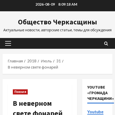
Перейти
2026-08-09
8:09:18 AM
к
содержимому
Общество Черкасщины
Актуальные новости, авторские статьи, темы для обсуждения
Основное
меню
Главная
2018
Июль
31
В неверном свете фонарей
YOUTUBE
Поэзия
«ГРОМАДА
ЧЕРКАЩИНИ»
В неверном
свете фонарей
Youtube