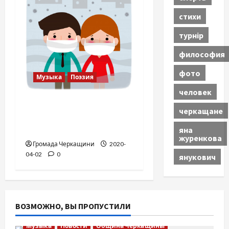
стихи
турнір
философия
фото
Музыка
Поэзия
человек
Что происходит на
черкащане
свете (виртуальный
вальс)
яна
журенкова
Громада Черкащини
2020-
04-02
0
янукович
ВОЗМОЖНО, ВЫ ПРОПУСТИЛИ
Музыка
Новости
Община Черкащины