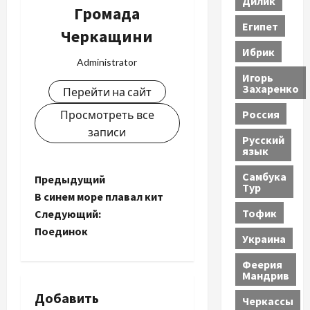
Дилик
Громада
Египет
Черкащини
Ибрик
Administrator
Игорь
Захаренко
Перейти на сайт
Россия
Просмотреть все
записи
Русский
язык
Самбука
Н
Предыдущий
Тур
В синем море плавал кит
а
Тофик
Следующий:
Поединок
в
Украина
Феерия
и
Мандрив
г
Добавить
Черкассы