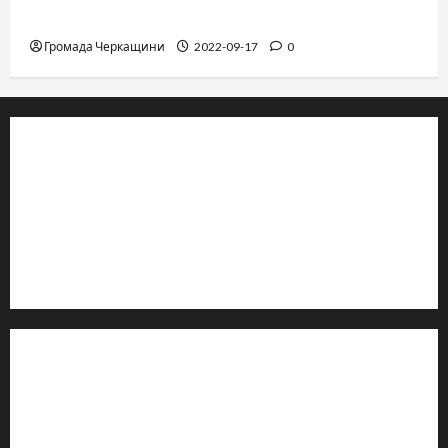
Владимир Олийнык, подозрение в госизмене
Громада Черкащини
2022-09-17
0
© 2019–2026 Громада Черкащини
Громадсько-політичне видання
Ідентифікатор медіа: R30-04933
Редакція розповідає про Черкаси та Черкащину:
новини, культуру, туризм, суспільне життя. Працюємо з
офіційними запитами та зверненнями громадян.
Контакти редакції:
Email: salut-vam@ukr.net
Телефон:
+38 (096) 239-21-09
— черговий журналіст