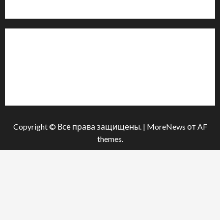
м. Черкаси, Україна
Інформація
Про видання
Принципи редакції
Політика конфіденційності
Copyright © Все права защищены.
|
MoreNews
от AF
themes.