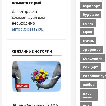
комментарий
а
аэропорт
Для отправки
будущее
ц
комментария вам
война
необходимо
и
авторизоваться
.
вірші
я
жизнь
п
здоровье
СВЯЗАННЫЕ ИСТОРИИ
о
концепция
з
концерт
а
коронавиру
п
любов
Поэзия
марс
и
алам
Я люблю тебя …
мир
Громада Черкащини
2021-