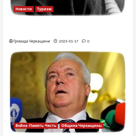
Новости
Туризм
12 вещей, которые нельзя делать в
самолете
Громада Черкащини
2023-01-17
0
Война-Память-Честь
Община Черкащины