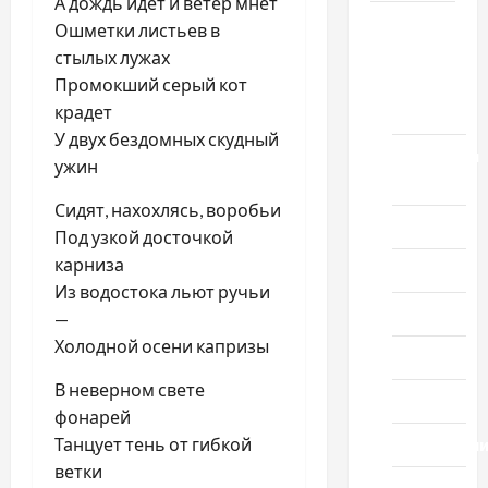
А дождь идет и ветер мнет
Новости
Ошметки листьев в
стылых лужах
выпуск
Промокший серый кот
1978
крадет
года
У двух бездомных скудный
Домашний
ужин
ресторан
Сидят, нахохлясь, воробьи
Кино
Под узкой досточкой
карниза
Музыка
Из водостока льют ручьи
Поэзия
—
Холодной осени капризы
Проза
В неверном свете
Спорт
фонарей
Танцует тень от гибкой
Технологи
ветки