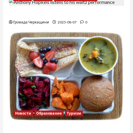
Вальс от Энтони Хопкинса
Громада Черкащини
2025-08-07
0
Новости
Образование
Туризм
Финская школа