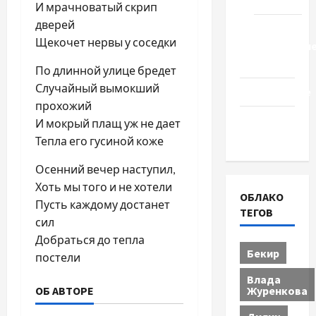
Туризм
И мрачноватый скрип
дверей
Церковь
Щекочет нервы у соседки
"Прославле
Черкассы
По длинной улице бредет
Случайный вымокший
Образование
прохожий
Община
И мокрый плащ уж не дает
Черкащины
Тепла его гусиной коже
Осенний вечер наступил,
Хоть мы того и не хотели
ОБЛАКО
Пусть каждому достанет
ТЕГОВ
сил
Добраться до тепла
Бекир
постели
Влада
Журенкова
ОБ АВТОРЕ