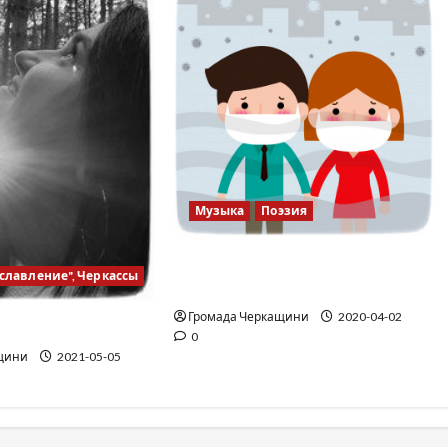
Музыка
Поэзия
Что происходит на свете
славление", Черкассы
(виртуальный вальс)
Громада Черкащини
2020-04-02
Бог !
0
щини
2021-05-05