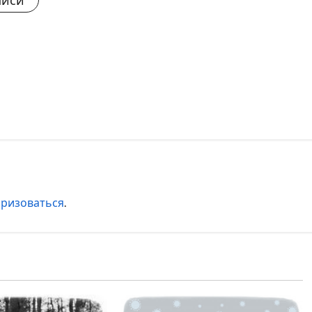
писи
оризоваться
.