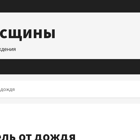
асщины
уждения
 дождя
ель от дождя