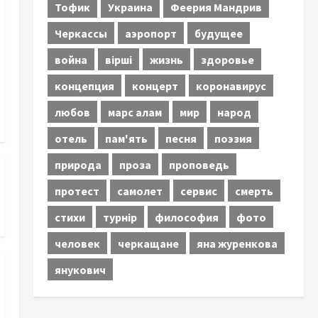
Тофик
Украина
Феерия Мандрив
Черкассы
аэропорт
будущее
война
вірші
жизнь
здоровье
концепция
концерт
коронавирус
любов
марс алам
мир
народ
отель
пам'ять
песня
поэзия
природа
проза
проповедь
протест
самолет
сервис
смерть
стихи
турнір
философия
фото
человек
черкащане
яна журенкова
янукович