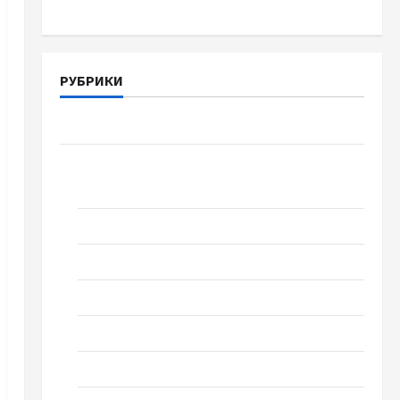
РУБРИКИ
Война-Память-Честь
Новости
выпуск 1978 года
Домашний ресторан
Кино
Музыка
Поэзия
Проза