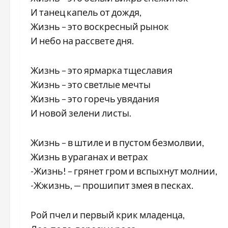
И танец капель от дождя,
Жизнь – это воскресный рынок
И небо на рассвете дня.
Жизнь – это ярмарка тщеславия
Жизнь – это светлые мечты
Жизнь – это горечь увядания
И новой зелени листы.
Жизнь – в штиле и в пустом безмолвии,
Жизнь в ураганах и ветрах
-Жизнь! – грянет гром и вспыхнут молнии,
-Жжизнь, — прошипит змея в песках.
Рой пчел и первый крик младенца,