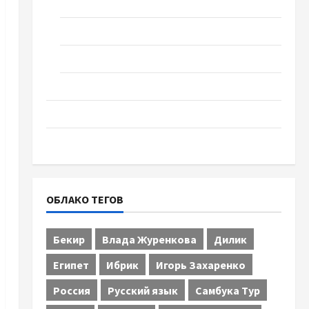
Спорт
Технологии
Туризм
Церковь "Прославление", Черкассы
Образование
Община Черкащины
ОБЛАКО ТЕГОВ
Бекир
Влада Журенкова
Дилик
Египет
Ибрик
Игорь Захаренко
Россия
Русский язык
Самбука Тур