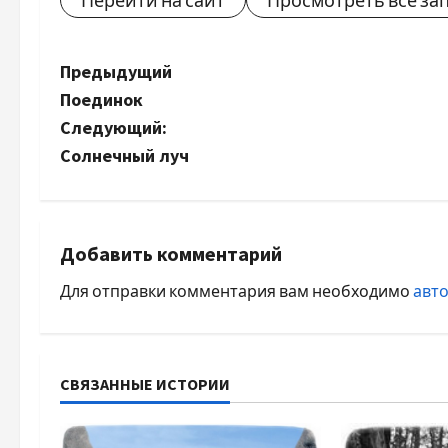
Перейти на сайт
Просмотреть все за
Н
Предыдущий
Поединок
а
Следующий:
в
Солнечный луч
и
г
Добавить комментарий
а
Для отправки комментария вам необходимо
авт
ц
и
СВЯЗАННЫЕ ИСТОРИИ
я