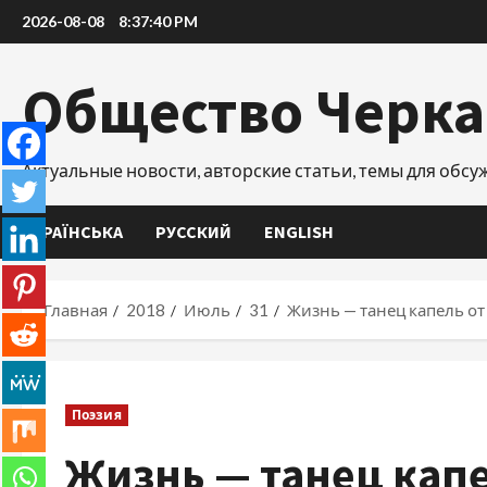
Перейти
2026-08-08
8:37:40 PM
к
содержимому
Общество Черк
Актуальные новости, авторские статьи, темы для обс
УКРАЇНСЬКА
РУССКИЙ
ENGLISH
Главная
2018
Июль
31
Жизнь — танец капель от
Поэзия
Жизнь — танец кап