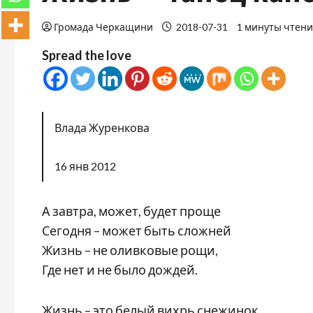
Громада Черкащини
2018-07-31
1 минуты чтен
Spread the love
Влада Журенкова
16 янв 2012
А завтра, может, будет проще
Сегодня – может быть сложней
Жизнь – не оливковые рощи,
Где нет и не было дождей.
Жизнь – это белый вихрь снежинок