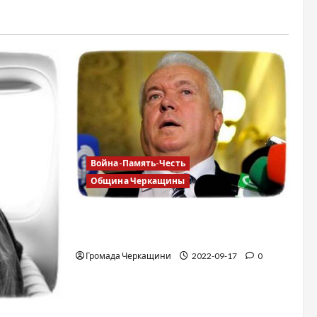
Война-Память-Честь
Община Черкащины
Владимир Олийнык, подозрение в
госизмене
Громада Черкащини
2022-09-17
0