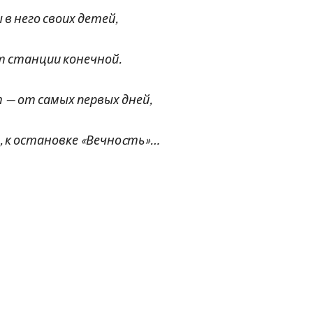
 него своих детей,
 станции конечной.
т самых первых дней,
остановке «Вечноcть»…