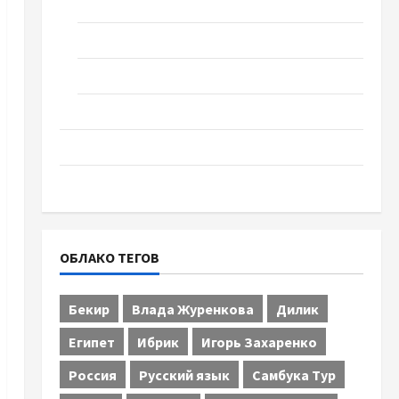
Спорт
Технологии
Туризм
Церковь "Прославление", Черкассы
Образование
Община Черкащины
ОБЛАКО ТЕГОВ
Бекир
Влада Журенкова
Дилик
Египет
Ибрик
Игорь Захаренко
Россия
Русский язык
Самбука Тур