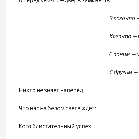
А перед кем-то — дверь замкнёшь.
В кого-то — 
Кого-то — т
С одним — и
С другим — 
Никто не знает наперёд,
Что нас на белом свете ждёт:
Кого блистательный успех,