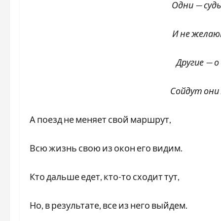
Одни — судьб
И не желают 
Другие — о
Сойдут они на
А поезд не меняет свой маршрут,
Всю жизнь свою из окон его видим.
Кто дальше едет, кто-то сходит тут,
Но, в результате, все из него выйдем.