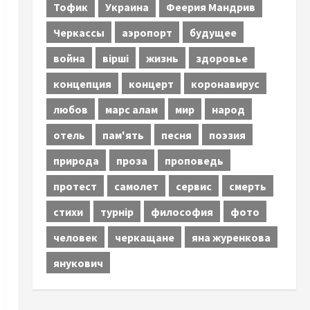
Тофик
Украина
Феерия Мандрив
Черкассы
аэропорт
будущее
война
вірші
жизнь
здоровье
концепция
концерт
коронавирус
любов
марс алам
мир
народ
отель
пам'ять
песня
поэзия
природа
проза
проповедь
протест
самолет
сервис
смерть
стихи
турнір
философия
фото
человек
черкащане
яна журенкова
янукович