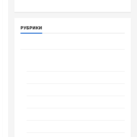
РУБРИКИ
Война-Память-Честь
Новости
выпуск 1978 года
Домашний ресторан
Кино
Музыка
Поэзия
Проза