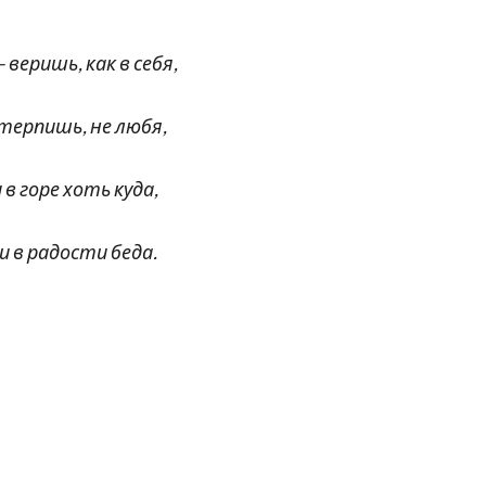
веришь, как в себя,
ерпишь, не любя,
 в горе хоть куда,
и в радости беда.