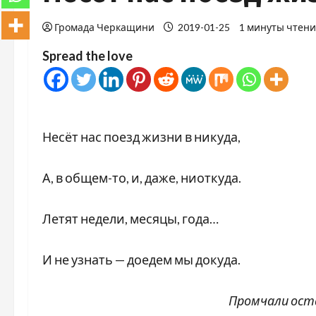
Громада Черкащини
2019-01-25
1 минуты чтен
Spread the love
Несёт нас поезд жизни в никуда,
А, в общем-то, и, даже, ниоткуда.
Летят недели, месяцы, года…
И не узнать — доедем мы докуда.
Промчали остан