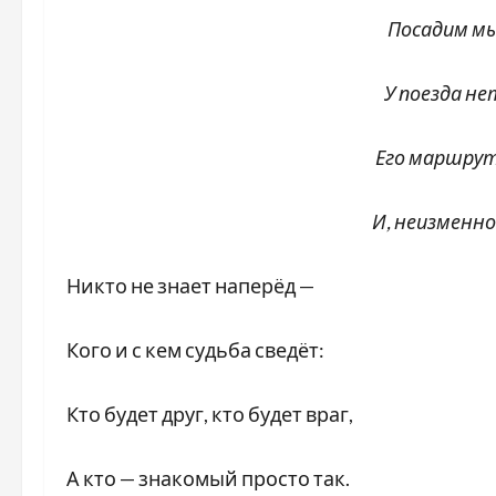
Посадим мы в
У поезда нет
Его маршрут — о
И, неизменно, к 
Никто не знает наперёд —
Кого и с кем судьба сведёт:
Кто будет друг, кто будет враг,
А кто — знакомый просто так.