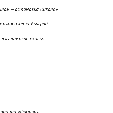
ом — остановка «Школа».
и мороженке был рад,
ыл лучше пепси-колы.
станции «Любовь»,