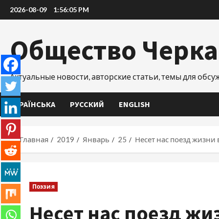
Перейти
2026-08-09
1:56:06 PM
к
содержимому
Общество Черк
Актуальные новости, авторские статьи, темы для обс
УКРАЇНСЬКА
РУССКИЙ
ENGLISH
Главная
2019
Январь
25
Несет нас поезд жизни 
Поэзия
Несет нас поезд жи