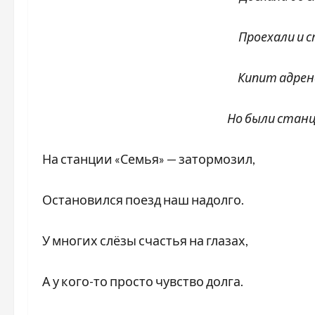
Проехали и 
Кипит адрена
Но были станции 
На станции «Семья» — затормозил,
Остановился поезд наш надолго.
У многих слёзы счастья на глазах,
А у кого-то просто чувство долга.