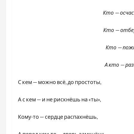
Кто — осчастли
Кто — отберёт
Кто — пожа
А кто — раз
С кем — можно всё, до простоты,
А с кем — и не рискнёшь на «ты»,
Кому-то — сердце распахнёшь,