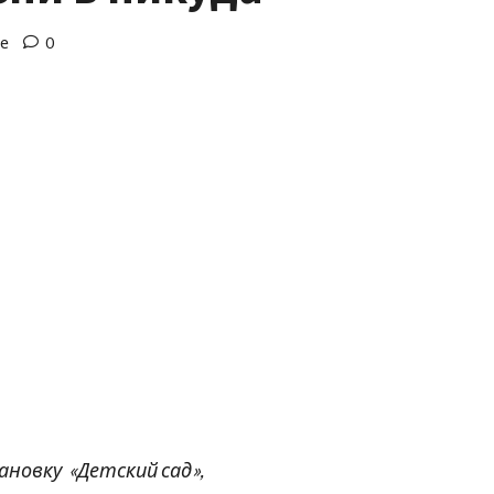
ие
0
овку «Детский сад»,