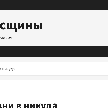
асщины
уждения
в никуда
зни в никуда