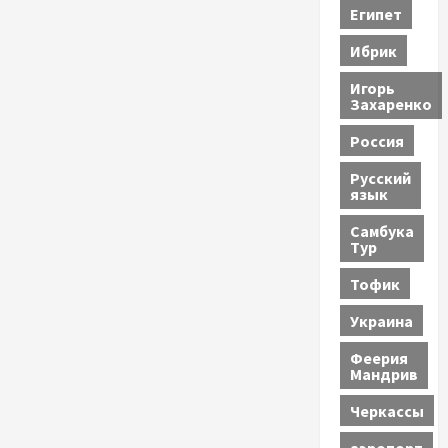
Египет
Ибрик
Игорь
Захаренко
Россия
Русский
язык
Самбука
Тур
Тофик
Украина
Феерия
Мандрив
Черкассы
аэропорт