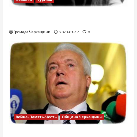
12 вещей, которые нельзя делать в
самолете
Громада Черкащини
2023-01-17
0
Война-Память-Честь
Община Черкащины
Владимир Олийнык, подозрение в госизмене