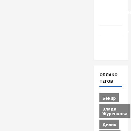
Церковь
"Прославле
Черкассы
Образование
Община
Черкащины
ОБЛАКО
ТЕГОВ
Бекир
Влада
Журенкова
Дилик