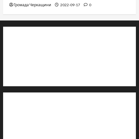
Громада Черкащини
2022-09-17
0
© 2019–2026 Громада Черкащини
Громадсько-політичне видання
Ідентифікатор медіа: R30-04933
Редакція розповідає про Черкаси та Черкащину:
новини, культуру, туризм, суспільне життя. Працюємо з
офіційними запитами та зверненнями громадян.
Контакти редакції:
Email: salut-vam@ukr.net
Телефон:
+38 (096) 239-21-09
— черговий журналіст
м. Черкаси, Україна