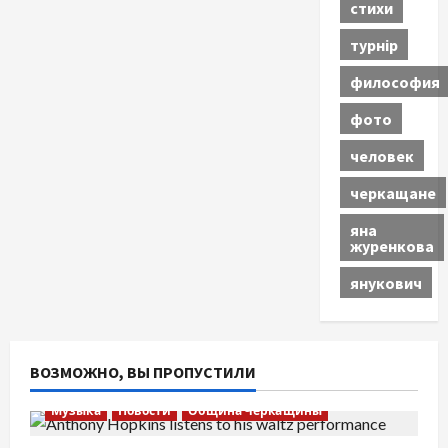
стихи
турнір
философия
фото
человек
черкащане
яна
журенкова
янукович
ВОЗМОЖНО, ВЫ ПРОПУСТИЛИ
Музыка
Новости
Община Черкащины