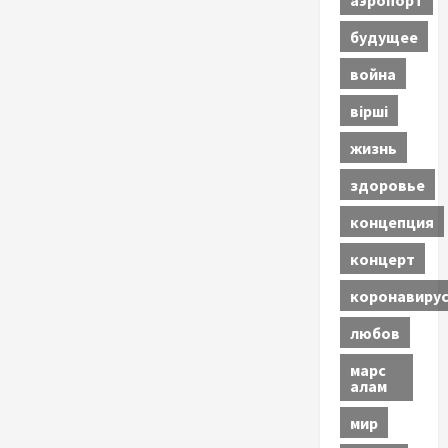
будущее
война
вірші
жизнь
здоровье
концепция
концерт
коронавиру
любов
марс
алам
мир