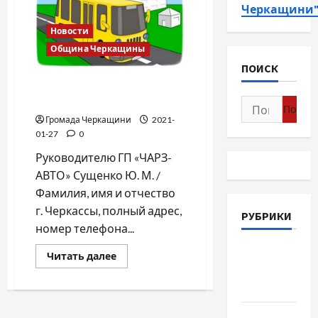
Черкащини
Новости
Община Черкащины
ПОИСК
Кондуктор, забери мой
«рак» себе
Найти:
Громада Черкащини
2021-
01-27
0
Руководителю ГП «ЧАРЗ-
АВТО» Сущенко Ю. М. /
Фамилия, имя и отчество
г. Черкассы, полный адрес,
РУБРИКИ
номер телефона...
Война-
Прочитать
Читать далее
больше
Память-
о
Кондуктор,
Честь
забери
мой
Новости
«рак»