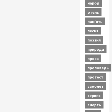
народ
отель
пам'ять
песня
поэзия
природа
проза
проповедь
протест
самолет
сервис
смерть