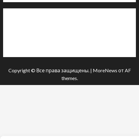
Інформація
Про видання
Принципи редакції
Політика конфіденційності
Copyright © Все права защищены.
|
MoreNews
от AF
themes.