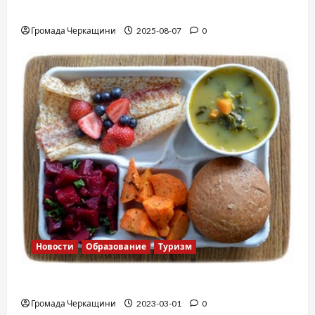
Вальс от Энтони Хопкинса
Громада Черкащини
2025-08-07
0
Новости
Образование
Туризм
Финская школа
Громада Черкащини
2023-03-01
0