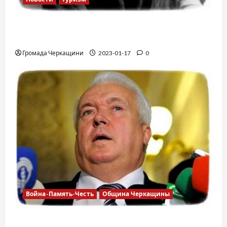
12 вещей, которые нельзя делать в
самолете
Громада Черкащини
2023-01-17
0
Война-Память-Честь
Община Черкащины
Владимир Олийнык, подозрение в госизмене