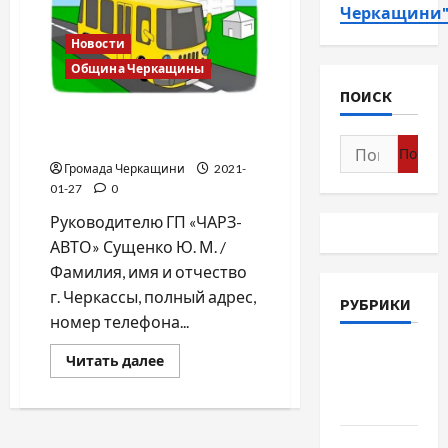
Черкащини
Новости
Община Черкащины
ПОИСК
Кондуктор, забери мой
«рак» себе
Найти:
Громада Черкащини
2021-
01-27
0
Руководителю ГП «ЧАРЗ-
АВТО» Сущенко Ю. М. /
Фамилия, имя и отчество
г. Черкассы, полный адрес,
РУБРИКИ
номер телефона...
Война-
Прочитать
Читать далее
больше
Память-
о
Кондуктор,
Честь
забери
мой
Новости
«рак»