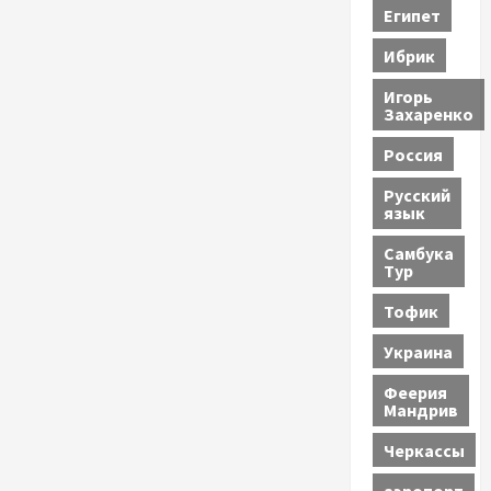
Египет
Ибрик
Игорь
Захаренко
Россия
Русский
язык
Самбука
Тур
Тофик
Украина
Феерия
Мандрив
Черкассы
аэропорт