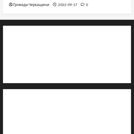
Громада Черкащини
2022-09-17
0
© 2019–2026 Громада Черкащини
Громадсько-політичне видання
Ідентифікатор медіа: R30-04933
Редакція розповідає про Черкаси та Черкащину:
новини, культуру, туризм, суспільне життя. Працюємо з
офіційними запитами та зверненнями громадян.
Контакти редакції:
Email: salut-vam@ukr.net
Телефон:
+38 (096) 239-21-09
— черговий журналіст
м. Черкаси, Україна