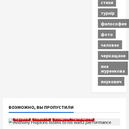
стихи
турнір
философия
фото
человек
черкащане
яна
журенкова
янукович
ВОЗМОЖНО, ВЫ ПРОПУСТИЛИ
Музыка
Новости
Община Черкащины