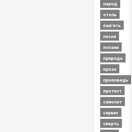
народ
отель
пам'ять
песня
поэзия
природа
проза
проповедь
протест
самолет
сервис
смерть