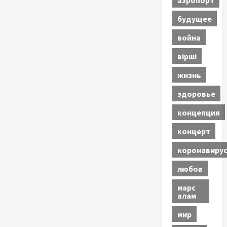
будущее
война
вірші
жизнь
здоровье
концепция
концерт
коронавиру
любов
марс
алам
мир