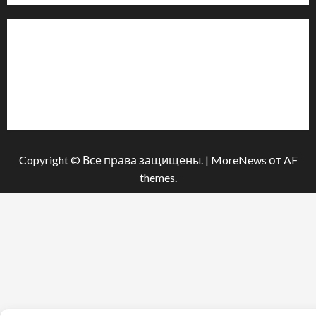
Інформація
Про видання
Принципи редакції
Політика конфіденційності
Copyright © Все права защищены.
|
MoreNews
от AF
themes.