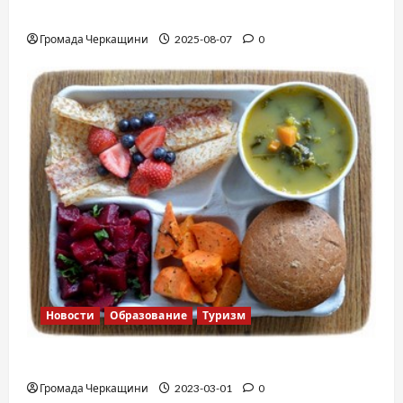
Вальс от Энтони Хопкинса
Громада Черкащини
2025-08-07
0
Новости
Образование
Туризм
Финская школа
Громада Черкащини
2023-03-01
0