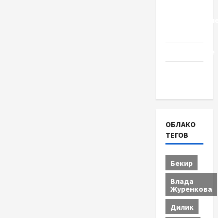
Церковь
"Прославле
Черкассы
Образование
Община
Черкащины
ОБЛАКО
ТЕГОВ
Бекир
Влада
Журенкова
Дилик