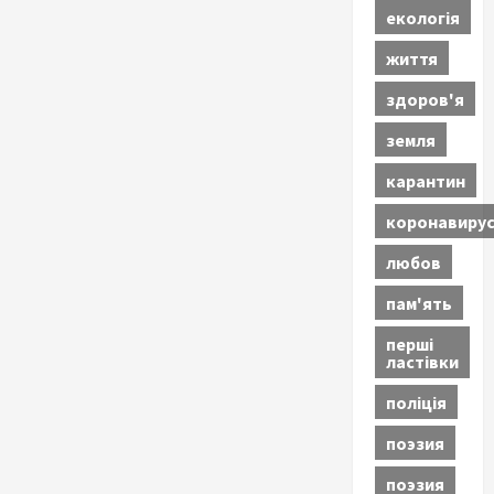
екологія
життя
здоров'я
земля
карантин
коронавиру
любов
пам'ять
перші
ластівки
поліція
поэзия
поэзия