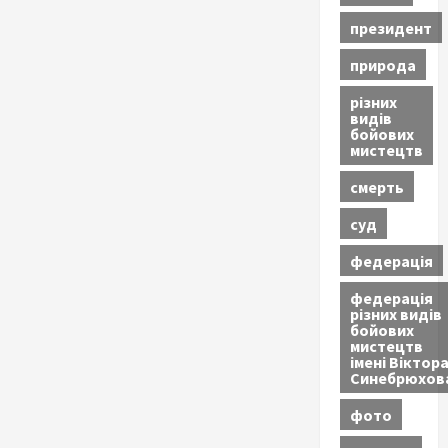
президент
природа
різних
видів
бойових
мистецтв
смерть
суд
федерація
федерація
різних видів
бойових
мистецтв
імені Віктор
Синебрюхов
фото