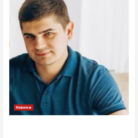
Новини
Справа «прокурора-педофіла»триває: чи
вдасться «перетравити» сором черкаській