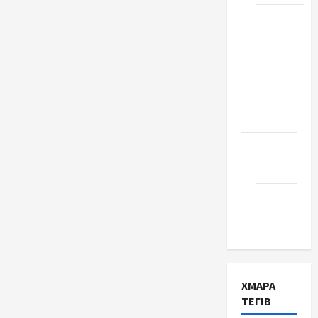
Школа
№ 17.
Випуск
1978
року
Освіта
Творчість
Поезія
Проза
Туризм
ХМАРА
ТЕГІВ