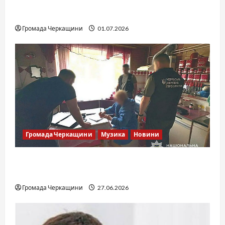
SOF Drift Team: перша мілітарі дрифт-
команда України
Громада Черкащини
01.07.2026
Громада Черкащини
Музика
Новини
Справа «Спів Братів»: що відомо з відкритих
джерел
Громада Черкащини
27.06.2026