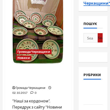
Черкащини
ПОШУК
Search
for:
Громада Черкащини
Новини
Виставка майстра з
РУБРИКИ
Головківки відкрилася в
Білорусі
Війна-
Громада Черкащини
Пам`ять-
02.10.2017
0
Честь
“Наші за кордоном”.
Передрук з сайту “Новини
Громада