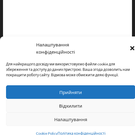
Про видання
Принципи редакції
Політика конфіденційності
Налаштування
Copyright © All rights reserved.
|
MoreNews
by AF themes.
конфіденційності
Для найкращого досвіду ми використовуємо файли cookie для
збереження та доступу до даних пристрою. Ваша згода дозволить нам
покращити роботу сайту. Відмова може обмежити деякі функції.
Прийняти
Відхилити
Налаштування
Cookie Policy
Політика конфіденційності