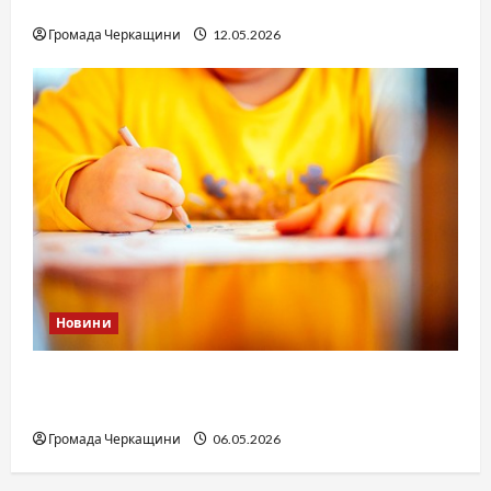
юстиції?
Громада Черкащини
12.05.2026
Новини
Дитячі запитання до Бога: прості слова про
вічне
Громада Черкащини
06.05.2026