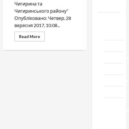
Чигирина та
Черкащини
Чигиринського району”
Новини
Опубліковано: Четвер, 28
вересня 2017, 10:08...
Домашній
ресторан
Read
Read More
more
about
Кіно
Виставка
майстра
з
Коронавіру
Головківки
відкрилася
Музика
в
Білорусі
Спортивна
Технології
Церква
"Уславленн
місто
Черкаси