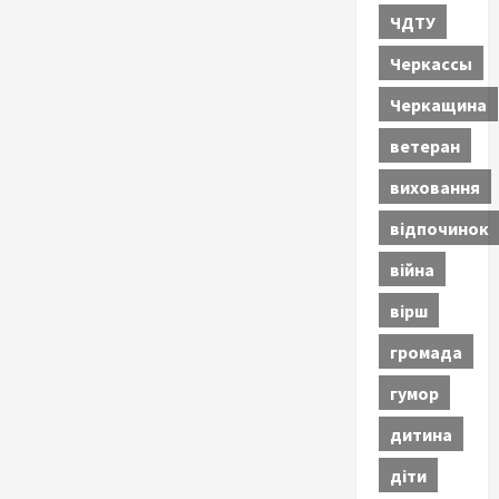
ЧДТУ
Черкассы
Черкащина
ветеран
виховання
відпочинок
війна
вірш
громада
гумор
дитина
діти