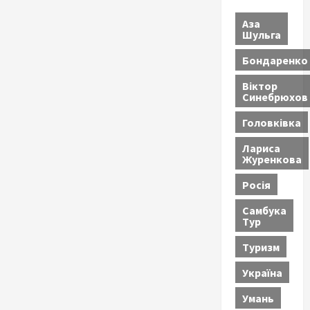
Аза
Шульга
Бондаренко
Віктор
Синебрюхов
Головківка
Лариса
Журенкова
Росія
Самбука
Тур
Туризм
Україна
Умань