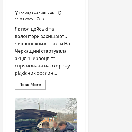
обертів
Громада Черкащини
11.03.2025
0
Як поліцейські та
волонтери захищають
червонокнижні квіти На
Черкащині стартувала
акція “Первоцвіт”,
спрямована на охорону
рідкісних рослин,...
Read
Read More
more
about
Всеукраїнська
акція
“Первоцвіт”
набирає
обертів