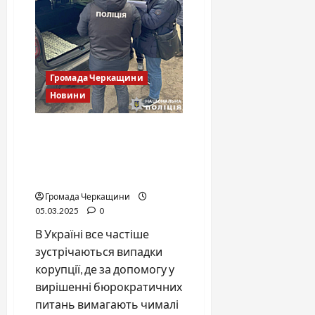
Громада Черкащини
Новини
7000 доларів за
інвалідність:
медпрацівницю затримали
за хабар
Громада Черкащини
05.03.2025
0
В Україні все частіше
зустрічаються випадки
корупції, де за допомогу у
вирішенні бюрократичних
питань вимагають чималі