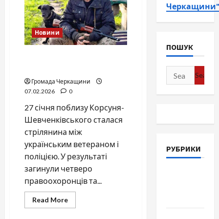
Черкащини
Новини
ПОШУК
Стрілянина під Корсунем:
10 фактів трагедії
Search
Громада Черкащини
for:
07.02.2026
0
27 січня поблизу Корсуня-
Шевченківського сталася
стрілянина між
українським ветераном і
РУБРИКИ
поліцією. У результаті
загинули четверо
Війна-
правоохоронців та...
Пам`ять-
Честь
Read
Read More
more
about
Громада