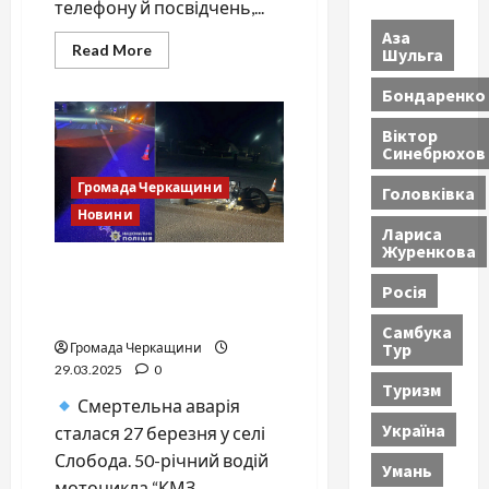
телефону й посвідчень,...
Аза
Read
Read More
Шульга
more
about
Бондаренко
Смерть
військового
під
Віктор
Черкасами,
Синебрюхов
сестра
погрожує
голодуванням
Громада Черкащини
Головківка
Новини
Лариса
Журенкова
Смертельна ДТП на
Росія
Черкащині: жінка померла
у лікарні
Самбука
Тур
Громада Черкащини
29.03.2025
0
Туризм
Смертельна аварія
Україна
сталася 27 березня у селі
Слобода. 50-річний водій
Умань
мотоцикла “КМЗ