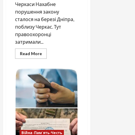
Черкаси Нахабне
порушення закону
сталося на березі Дніпра,
поблизу Черкас. Тут
правоохоронці
затримали...
Read
Read More
more
about
Ще
один
черкасець
–
безжалісний
браконьєр!
Війна-Пам`ять-Честь