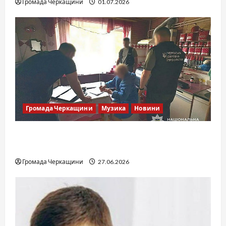
Громада Черкащини
01.07.2026
Громада Черкащини
Музика
Новини
Справа «Спів Братів»: що відомо з відкритих
джерел
Громада Черкащини
27.06.2026