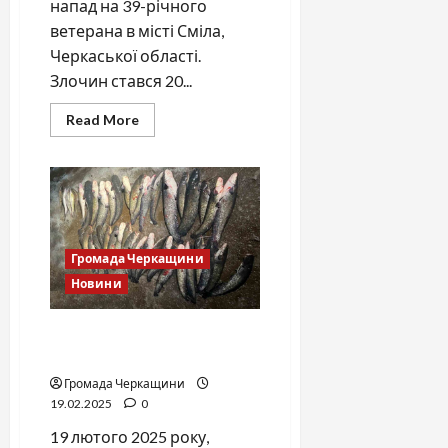
напад на 39-річного
ветерана в місті Сміла,
Черкаської області.
Злочин стався 20...
Read
Read More
more
about
Троє
чоловіків
затримані
за
розбійний
напад
на
ветерана
Громада Черкащини
в
Новини
умовах
воєнного
стану
Ще один черкасець –
безжалісний браконьєр!
Громада Черкащини
19.02.2025
0
19 лютого 2025 року,