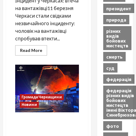
Інцидент у Черкасах: втеча
на вантажівці11 березня
президент
Черкаси стали свідками
природа
незвичайного інциденту:
різних
чоловік на вантажівці
видів
спробував втекти...
бойових
мистецтв
Read
Read More
more
смерть
about
На
вантажівці
суд
від
поліції:
федерація
порушник
знову
за
федерація
кермом!
різних видів
Громада Черкащини
бойових
мистецтв
Новини
імені Віктор
Синебрюхов
Нічна пожежа в Черкасах:
фото
вогонь знищив частину
магазину “Делікат”