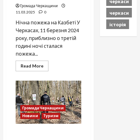
черкаси
Громада Черкащини
черкаси
11.03.2025
0
Нічна пожежа на Казбеті У
історія
Черкасах, 11 березня 2024
року, приблизно о третій
годині ночі сталася
пожежа...
Read
Read More
more
about
Нічна
пожежа
в
Черкасах:
вогонь
знищив
частину
Громада Черкащини
магазину
“Делікат”
Новини
Туризм
Всеукраїнська акція
“Первоцвіт” набирає