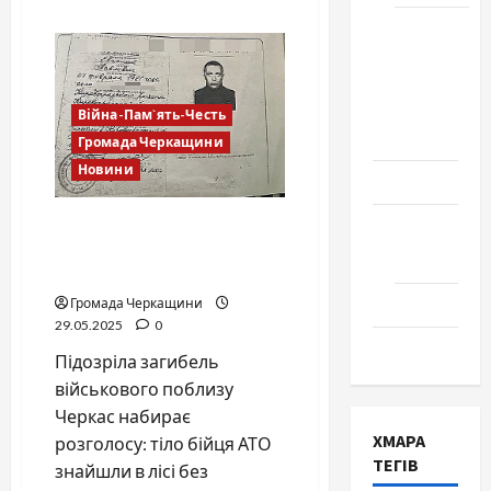
about
На
Школа
Уманщині
№ 17.
зухвало
вбито
Випуск
одиноку
пенсіонерку
1978
Війна-Пам`ять-Честь
року
Громада Черкащини
Новини
Освіта
Смерть військового під
Творчість
Черкасами, сестра
Поезія
погрожує голодуванням
Проза
Громада Черкащини
29.05.2025
0
Туризм
Підозріла загибель
військового поблизу
Черкас набирає
ХМАРА
розголосу: тіло бійця АТО
ТЕГІВ
знайшли в лісі без