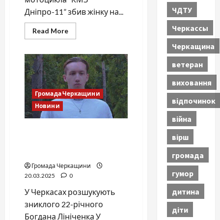
ЧДТУ
Дніпро-11” збив жінку на...
Черкассы
Read
Read More
more
about
Черкащина
Смертельна
ДТП
ветеран
на
Черкащині:
жінка
виховання
померла
у
Громада Черкащини
лікарні
відпочинок
Новини
війна
У Черкасах зник 22-річний
вірш
Богдан Лініченко: поліція
звертається до громадян
громада
Громада Черкащини
гумор
20.03.2025
0
дитина
У Черкасах розшукують
зниклого 22-річного
діти
Богдана Лініченка У