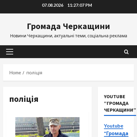
Skip
07.08.2026
11:27:08 PM
to
content
Громада Черкащини
Новини Черкащини, актуальні теми, соціальна реклама
Primary
Menu
Home
поліція
поліція
YOUTUBE
“ГРОМАДА
ЧЕРКАЩИНИ”
Youtube
"Громада