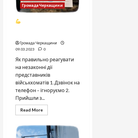
Громада Черкащини
Якщо до вас прийшли з
повісткою, але ви
повністю цивільний
Громада Черкащини
09.03.2023
0
Як правильно реагувати
на незаконні дії
представників
військкоматів 1. Дзвінок на
телефон – ігноруємо 2.
Прийшли з...
Read
Read More
more
about
Якщо
до
вас