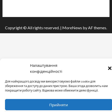
Принципи редакції
Політика конфіденційності
Copyright © All rights reserved.
|
MoreNews
by AF themes.
Налаштування
конфіденційності
Для найкращого досвіду ми використовуємо файли cookie для
збереження та доступу до даних пристрою. Ваша згода дозволить нам
покращити роботу сайту. Відмова може обмежити деякі функції.
Прийняти