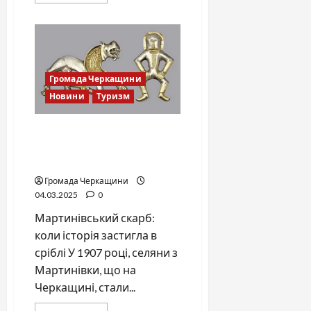
more
about
Всеукраїнська
акція
“Первоцвіт”
набирає
обертів
Громада Черкащини
Новини
Туризм
Містичні знахідки на березі
Річки Рось: втрачені
сторінки історії
Громада Черкащини
04.03.2025
0
Мартинівський скарб:
коли історія застигла в
сріблі У 1907 році, селяни з
Мартинівки, що на
Черкащині, стали...