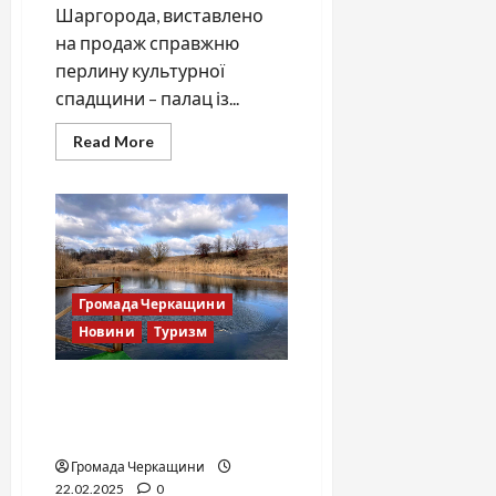
Шаргорода, виставлено
на продаж справжню
перлину культурної
спадщини – палац із...
Read
Read More
more
about
Історичний
палац
на
Вінниччині
шукає
нових
господарів
для
Громада Черкащини
відродження
Новини
Туризм
Козацький хутір Левко-
Ромодан: Спокій і краса
Полтавщини
Громада Черкащини
22.02.2025
0