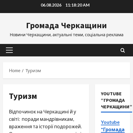
Skip
06.08.2026
11:18:21 AM
to
content
Громада Черкащини
Новини Черкащини, актуальні теми, соціальна реклама
Primary
Menu
Home
Туризм
Туризм
YOUTUBE
“ГРОМАДА
ЧЕРКАЩИНИ”
Відпочинок на Черкащині й у
світі: поради мандрівникам,
Youtube
враження та історії подорожей.
"Громада