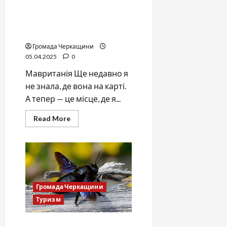
Коли дитяча мрія веде
тебе на край Сахари: поїзд,
пустеля й залізна руда
Громада Черкащини
05.04.2025
0
Мавританія Ще недавно я
не знала, де вона на карті.
А тепер — це місце, де я...
Read
Read More
more
about
Коли
дитяча
мрія
веде
тебе
на
край
Громада Черкащини
Сахари:
поїзд,
Туризм
пустеля
й
залізна
руда
Бджола, що будує тунелі: