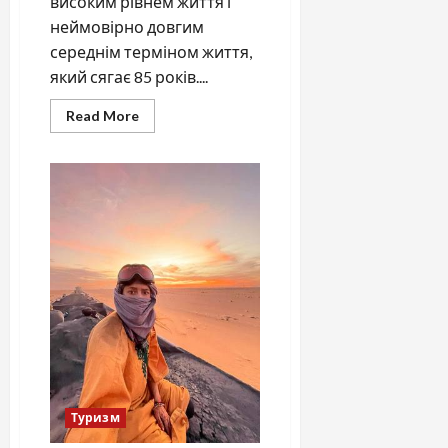
високим рівнем життя і
неймовірно довгим
середнім терміном життя,
який сягає 85 років....
Read
Read More
more
about
Сиві
мандрівники:
як
пенсіонери
Австралії
змінюють
країну
Туризм