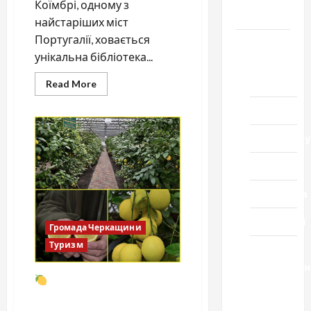
Коїмбрі, одному з
Черкащини
найстаріших міст
Португалії, ховається
Новини
унікальна бібліотека...
Домашній
ресторан
Read
Read More
more
about
Кіно
Нічні
охоронці
книжкових
Коронавіру
скарбів:
бібліотека
Жуаніна
Музика
Спортивна
Технології
Громада Черкащини
Туризм
Церква
"Уславленн
Лимони Мейєра на
місто
Черкащині вже не
Черкаси
екзотика