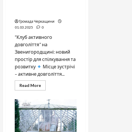
Друге дихання: як “Клуб
активного довголіття”
змінює життя пенсіонерів
Громада Черкащини
01.03.2025
0
“Клуб активного
довголіття” на
Звенигородщині: новий
простір для спілкування та
розвитку
Місце зустрічі
– активне довголіття...
Read
Read More
more
about
Друге
дихання:
як
“Клуб
активного
довголіття”
змінює
життя
пенсіонерів