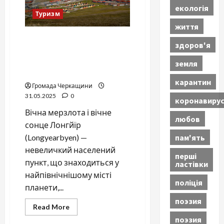
IT
екологія
STEP
Туризм
та
Лісовик:
життя
програми
і
Лонгйїр (Шпіцберген) —
здоров'я
ціни
найпівнічніше місто світу:
життя без ночі та
земля
кладовищ
карантин
Громада Черкащини
31.05.2025
0
коронавиру
Вічна мерзлота і вічне
любов
сонце Лонгйїр
пам'ять
(Longyearbyen) —
невеличкий населений
перші
пункт, що знаходиться у
ластівки
найпівнічнішому місті
поліція
планети,...
поэзия
Read
Read More
more
поэзия
about