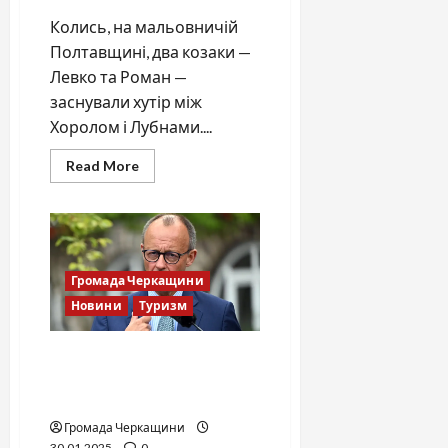
Колись, на мальовничій
Полтавщині, два козаки —
Левко та Роман —
заснували хутір між
Хоролом і Лубнами....
Read
Read More
more
about
Козацький
хутір
Левко-
Ромодан:
Спокій
і
Громада Черкащини
краса
Полтавщини
Новини
Туризм
Посилення контролю та
обмеження міграції в
Німеччину
Громада Черкащини
30.01.2025
0