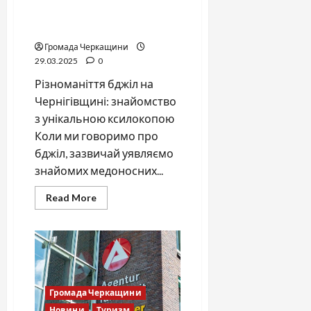
незвичайна мешканка
українських лісів
Громада Черкащини
29.03.2025
0
Різноманіття бджіл на
Чернігівщині: знайомство
з унікальною ксилокопою
Коли ми говоримо про
бджіл, зазвичай уявляємо
знайомих медоносних...
Read
Read More
more
about
Бджола,
що
будує
тунелі:
незвичайна
мешканка
українських
Громада Черкащини
лісів
Новини
Туризм