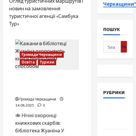
Огляд туристичних маршрутів і
Черкащини
новин на замовлення
туристичної агенції «Самбука
Тур»
ПОШУК
Search
for:
Громада Черкащини
Освіта
Туризм
Нічні охоронці книжкових
скарбів: бібліотека
Жуаніна
РУБРИКИ
Громада Черкащини
14.08.2025
0
Війна-
Нічні охоронці
Пам`ять-
книжкових скарбів:
Честь
бібліотека Жуаніна У
Громада