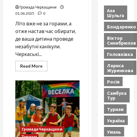
Громада Черкащини
Аза
01.06.2025
0
Шульга
Літо вже не за горами, а
Бондаренко
отже настав час обирати,
Віктор
де ваша дитина проведе
Синебрюхов
незабутні канікули.
Головківка
Черкаські...
Лариса
Read
Read More
Журенкова
more
about
Куди
Росія
відправити
дитину
влітку?
Самбука
Черкаси
Тур
2025
—
ціни,
Туризм
програми,
контакти
Україна
Громада Черкащини
Умань
Туризм