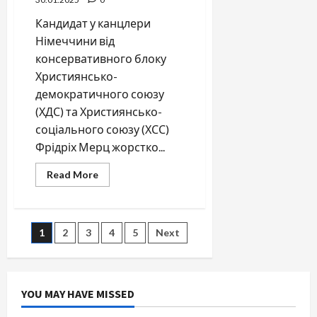
Кандидат у канцлери
Німеччини від
консервативного блоку
Християнсько-
демократичного союзу
(ХДС) та Християнсько-
соціального союзу (ХСС)
Фрідріх Мерц жорстко...
Read
Read More
more
about
Посилення
контролю
та
Posts
1
2
3
4
5
Next
обмеження
міграції
в
pagination
Німеччину
YOU MAY HAVE MISSED