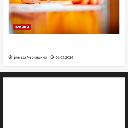
Новини
Дитячі запитання до Бога: прості слова про
вічне
Громада Черкащини
06.05.2026
© 2019–2026 Громада Черкащини
Громадсько-політичне видання
Ідентифікатор медіа: R30-04933
Редакція розповідає про Черкаси та Черкащину:
новини, культуру, туризм, суспільне життя. Працюємо з
офіційними запитами та зверненнями громадян.