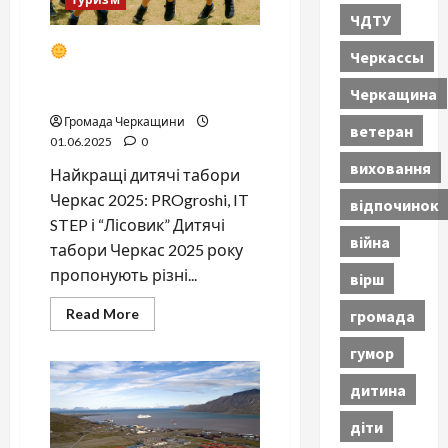
ЧДТУ
Дитячі табори Черкаси
Черкассы
2025 — PROgroshi, IT STEP
Черкащина
та Лісовик: програми і ціни
Громада Черкащини
ветеран
01.06.2025
0
виховання
Найкращі дитячі табори
Черкас 2025: PROgroshi, IT
відпочинок
STEP і “Лісовик” Дитячі
війна
табори Черкас 2025 року
пропонують різні...
вірш
Read
Read More
громада
more
about
гумор
Дитячі
табори
дитина
Черкаси
2025
діти
—
PROgroshi,