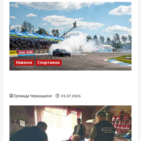
Новини
Спортивна
SOF Drift Team: перша мілітарі дрифт-
команда України
Громада Черкащини
01.07.2026