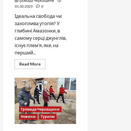
Громада Черкащини
01.03.2025
0
Ідеальна свобода чи
захоплива утопія? У
глибині Амазонки, в
самому серці джунглів,
існує плем’я, яке, на
перший...
Read
Read More
more
about
Плем’я
пірахів:
шлях
до
щастя
без
стресу
та
накопичень
Громада Черкащини
Новини
Туризм