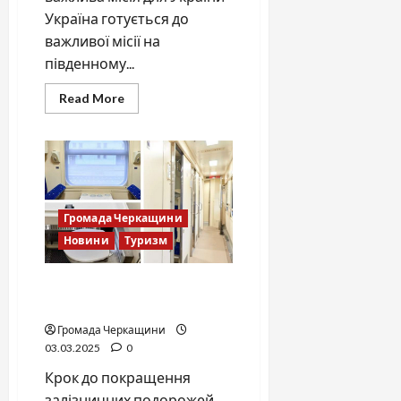
Україна готується до
важливої місії на
південному...
Read
Read More
more
about
30-
ту
українську
антарктичну
експедицію
очолив
уродженець
Громада Черкащини
Черкащини
Новини
Туризм
Укрзалізниця презентує
новий спальний вагон
Громада Черкащини
03.03.2025
0
Крок до покращення
залізничних подорожей