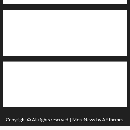
Контакти редакції:
Email: salut-vam@ukr.net
Телефон:
+38 (096) 239-21-09
— черговий журналіст
м. Черкаси, Україна
Інформація
Про видання
Принципи редакції
Політика конфіденційності
Copyright © All rights reserved.
|
MoreNews
by AF themes.