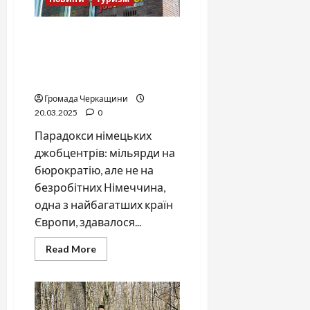
Джобцентри Німеччини:
мільярди на бюрократію
замість допомоги
безробітним
Громада Черкащини
20.03.2025
0
Парадокси німецьких
джобцентрів: мільярди на
бюрократію, але не на
безробітних Німеччина,
одна з найбагатших країн
Європи, здавалося...
Read
Read More
more
about
Джобцентри
Німеччини:
мільярди
на