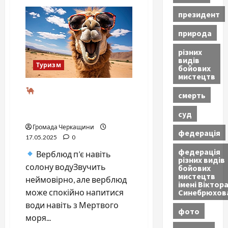
Лонгйїр
(Шпіцберген)
президент
—
найпівнічніше
місто
природа
світу:
життя
різних
без
видів
ночі
Туризм
бойових
та
кладовищ
мистецтв
Верблюд — туристичний
смерть
диво-транспорт: що варто
знати про короля пустелі
суд
Громада Черкащини
федерація
17.05.2025
0
федерація
Верблюд п’є навіть
різних видів
солону водуЗвучить
бойових
мистецтв
неймовірно, але верблюд
імені Віктор
Синебрюхов
може спокійно напитися
води навіть з Мертвого
фото
моря...