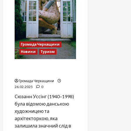
Громада Черкащини
Новини
Туризм
Сюзанн Уссінг: коли фігура
розриває межі простору
Громада Черкащини
26.02.2025
0
Сюзанн Уссінг (1940–1998)
була відомою данською
художницею та
архітекторкою, яка
залишила значний слід в