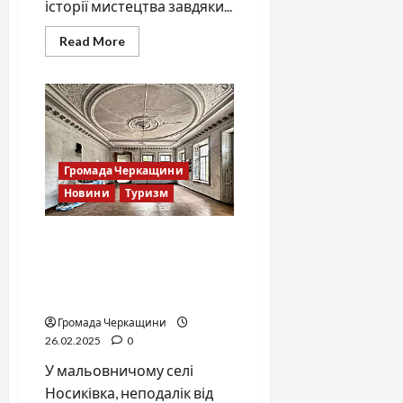
історії мистецтва завдяки...
Read
Read More
more
about
Сюзанн
Уссінг:
коли
фігура
розриває
межі
простору
Громада Черкащини
Новини
Туризм
Історичний палац на
Вінниччині шукає нових
господарів для
відродження
Громада Черкащини
26.02.2025
0
У мальовничому селі
Носиківка, неподалік від