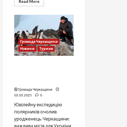
Read
Read More
more
about
Містичні
знахідки
на
березі
Річки
Рось:
втрачені
сторінки
Громада Черкащини
історії
Новини
Туризм
30-ту українську
антарктичну експедицію
очолив уродженець
Черкащини
Громада Черкащини
03.03.2025
0
Ювілейну експедицію
полярників очолив
уродженець Черкащини:
важлива місія для України