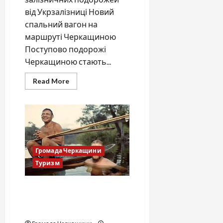
від Укрзалізниці Новий
спальний вагон на
маршруті Черкащиною
Поступово подорожі
Черкащиною стають...
Read
Read More
more
about
Укрзалізниця
презентує
новий
спальний
вагон
Громада Черкащини
Туризм
Плем’я пірахів: шлях до
щастя без стресу та
накопичень