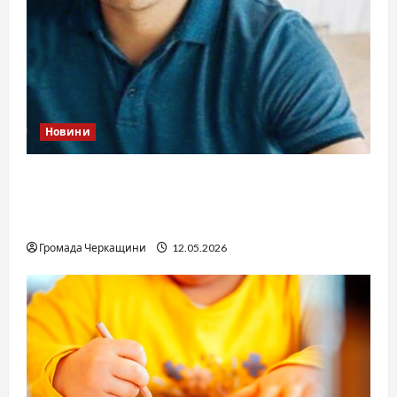
Новини
Справа «прокурора-педофіла»триває: чи
вдасться «перетравити» сором черкаській
юстиції?
Громада Черкащини
12.05.2026