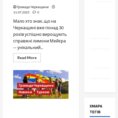
Школа
Громада Черкащини
11.07.2025
0
№ 17.
Випуск
Мало хто знає, що на
1978
Черкащині вже понад 30
року
років успішно вирощують
справжні лимони Мейєра
Освіта
— унікальний...
Творчість
Read
Read More
more
Поезія
about
Лимони
Проза
Мейєра
на
Черкащині
Туризм
Громада Черкащини
вже
не
Новини
Туризм
екзотика
Куди відправити дитину
ХМАРА
влітку? Черкаси 2025 —
ТЕГІВ
ціни, програми, контакти