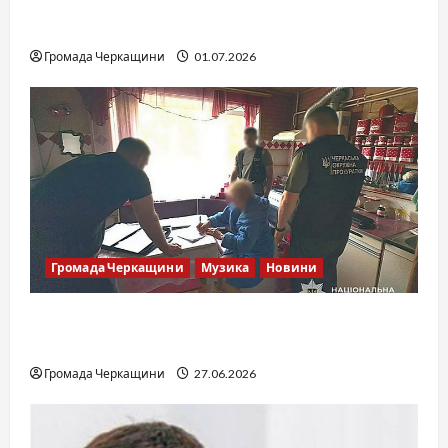
SOF Drift Team: перша мілітарі дрифт-
команда України
Громада Черкащини
01.07.2026
Громада Черкащини
Музика
Новини
Справа «Спів Братів»: що відомо з відкритих
джерел
Громада Черкащини
27.06.2026