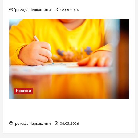
юстиції?
Громада Черкащини
12.05.2026
Новини
Дитячі запитання до Бога: прості слова про
вічне
Громада Черкащини
06.05.2026