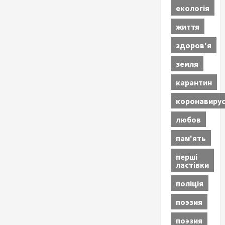
екологія
життя
здоров'я
земля
карантин
коронавиру
любов
пам'ять
перші
ластівки
поліція
поэзия
поэзия