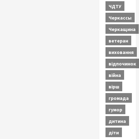
ЧДТУ
Черкассы
Черкащина
ветеран
виховання
відпочинок
війна
вірш
громада
гумор
дитина
діти