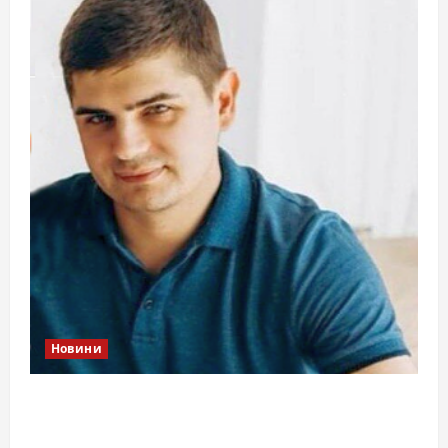
Новини
Справа «прокурора-педофіла»триває: чи
вдасться «перетравити» сором черкаській