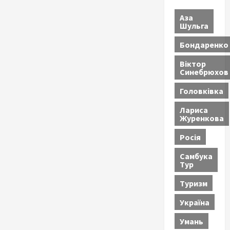
Аза
Шульга
Бондаренко
Віктор
Синебрюхов
Головківка
Лариса
Журенкова
Росія
Самбука
Тур
Туризм
Україна
Умань