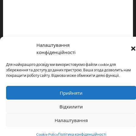
Про видання
Принципи редакції
Політика конфіденційності
Налаштування
Copyright © All rights reserved.
|
MoreNews
by AF themes.
конфіденційності
Для найкращого досвіду ми використовуємо файли cookie для
збереження та доступу до даних пристрою. Ваша згода дозволить нам
покращити роботу сайту. Відмова може обмежити деякі функції.
Прийняти
Відхилити
Налаштування
Cookie Policy
Політика конфіденційності