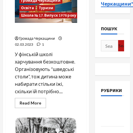
Громада Черкащини
Черкащини
Освіта
Туризм
Школа № 17. Випуск 1978 року
ПОШУК
Фінська школа
Громада Черкащини
Search
02.03.2023
1
for:
У фінській школі
харчування безкоштовне.
Організовують “шведські
столи”, тож дитина може
набирати стільки їжі,
РУБРИКИ
скільки їй потрібно....
Read
Read More
Війна-
more
about
Пам`ять-
Фінська
школа
Честь
Громада