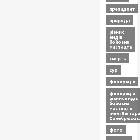
президент
природа
різних
видів
бойових
мистецтв
смерть
суд
федерація
федерація
різних видів
бойових
мистецтв
імені Віктор
Синебрюхов
фото