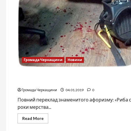
Громада Черкащини
Новини
Громада Черкащини
Новини
Три роки мерства Бондаренка
Громада Черкащини
04.01.2019
0
Повний переклад знаменитого афоризму: «Риба с
роки мерства...
Read
Read More
more
about
Громада Черкащини
Три