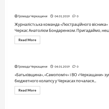
роки
мерства
ЗВІТ КОМАНДИ БОНДАРЕНКА. АНАЛІЗ
Бондаренка
Громада Черкащини
04.01.2019
0
Журналістcька команда «Люстраційного вісника»
Черкас Анатолієм Бондаренком. Пригадаймо, нещод
Read
Read More
more
about
Громада Черкащини
ЗВІТ
КОМАНДИ
БОНДАРЕНКА.
Бюджетний колапс у Черкасах. Хронологія подій
АНАЛІЗ
Громада Черкащини
04.01.2019
0
«Батьківщина», «Самопоміч» і ВО «Черкащани» зу
бюджетного колапсу у Черкасах почалася...
Read
Read More
more
about
Громада Черкащини
Новини
Бюджетний
колапс
у