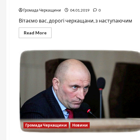
Іронічне вітання черкащанам
Черкасах.
Хронологія
Громада Черкащини
подій
04.01.2019
0
Вітаємо вас, дорогі черкащани, з наступаюч
Read
Read More
more
about
Іронічне
вітання
черкащанам
Громада Черкащини
Новини
Громада Черкащини
Новини