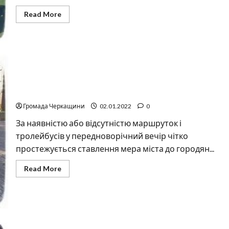
Read
Read More
more
about
«Дайте
нам
гроші,
бо
ми
хороші…»
Новорічний Bolt від Бондаренка
Громада Черкащини
02.01.2022
0
За наявністю або відсутністю маршруток і
тролейбусів у передноворічний вечір чітко
простежується ставлення мера міста до городян...
Read
Read More
more
about
Новорічний
Bolt
від
Бондаренка