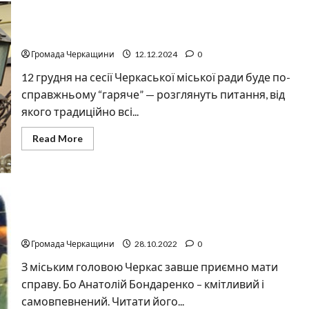
Черкаси. Бондаренко — преміальний лідер України!
Громада Черкащини
12.12.2024
0
12 грудня на сесії Черкаської міської ради буде по-
справжньому “гаряче” — розглянуть питання, від
якого традиційно всі...
Read
Read More
more
about
Черкаси.
Бондаренко
—
преміальний
лідер
України!
«Дайте нам гроші, бо ми хороші…»
Громада Черкащини
28.10.2022
0
З міським головою Черкас завше приємно мати
справу. Бо Анатолій Бондаренко – кмітливий і
самовпевнений. Читати його...