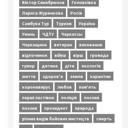
Віктор Синебрюхов
Головківка
Лариса Журенкова
Росія
Самбука Тур
Туризм
Україна
Умань
ЧДТУ
Черкассы
Черкащина
ветеран
виховання
відпочинок
війна
вірш
громада
гумор
дитина
діти
екологія
життя
здоров'я
земля
карантин
коронавирус
любов
пам'ять
перші ластівки
поліція
поэзия
поэзия
президент
природа
різних видів бойових мистецтв
смерть