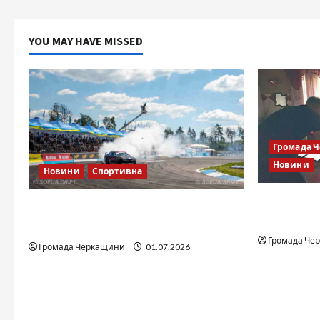
міської
ради
щодо
відзначення
YOU MAY HAVE MISSED
керівництва
подяками
від
обласної
федерації
різних
видів
бойових
мистецтв
імені
Віктора
Громада 
Синебрюхова
Новини
Новини
Спортивна
Справа «Сп
SOF Drift Team: перша мілітарі
відкрити
дрифт-команда України
Громада Че
Громада Черкащини
01.07.2026