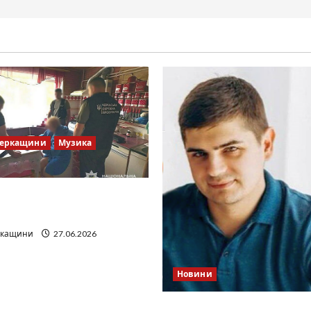
Черкащини
Музика
ів Братів»: що відомо з
х джерел
ркащини
27.06.2026
Новини
Справа «прокурора-