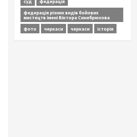
суд
федерація
федерація різних видів бойових
мистецтв імені Віктора Синебрюхова
фото
черкаси
черкаси
історія