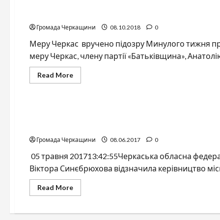
Меру Черкас Анатолію Бондаренку вручено підозру,
Громада Черкащини
08.10.2018
0
Меру Черкас вручено підозру Минулого тижня пр
меру Черкас, члену партії «Батьківщина», Анатолію
Read
Read More
more
about
Спортивна
Меру
Черкас
Анатолію
Офіційний портал міської ради щодо відзначення 
Бондаренку
вручено
видів бойових мистецтв імені Віктора Синебрюхов
підозру,
йому
Громада Черкащини
08.06.2017
0
загрожує
до
05 травня 201713:42:55Черкаська обласна федерац
6
років
Віктора Синєбрюхова відзначила керівництво місь
в’язниці
Read
Read More
more
about
Офіційний
портал