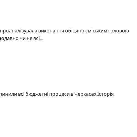
 проаналізувала виконання обіцянок міським головою
авно чи не всі...
пинили всі бюджетні процеси в Черкасах Історія