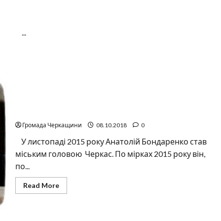
им ...
Аналіз трьох років «залізного» мерства Анатолія
Бондаренка
Громада Черкащини
08.10.2018
0
У листопаді 2015 року Анатолій Бондаренко став
міським головою Черкас. По мірках 2015 року він,
по...
Read
Read More
more
about
Аналіз
трьох
років