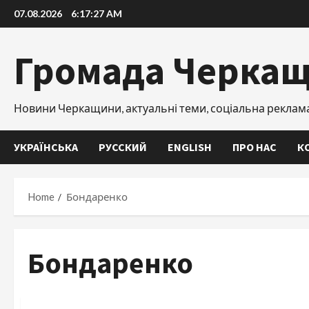
Skip
07.08.2026
6:17:28 AM
to
content
Громада Черка
Новини Черкащини, актуальні теми, соціальна реклам
УКРАЇНСЬКА
РУССКИЙ
ENGLISH
ПРО НАС
К
Home
Бондаренко
Бондаренко