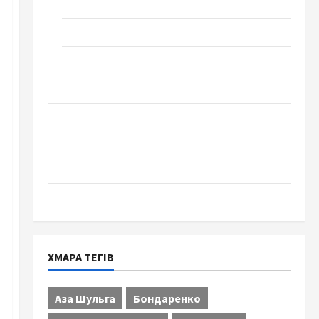
Технології
Церква "Уславлення". місто Черкаси
Школа № 17. Випуск 1978 року
Освіта
Творчість
Поезія
Проза
Туризм
ХМАРА ТЕГІВ
Аза Шульга
Бондаренко