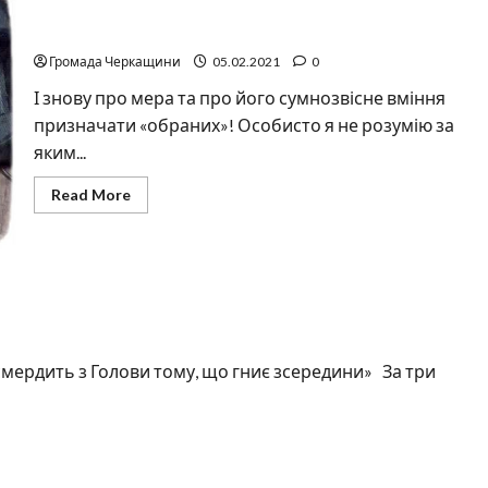
Побиття черкаського журналіста
Громада Черкащини
05.02.2021
0
І знову про мера та про його сумнозвісне вміння
призначати «обраних»! Особисто я не розумію за
яким...
Read
Read More
more
about
Побиття
черкаського
журналіста
мердить з Голови тому, що гниє зсередини» За три