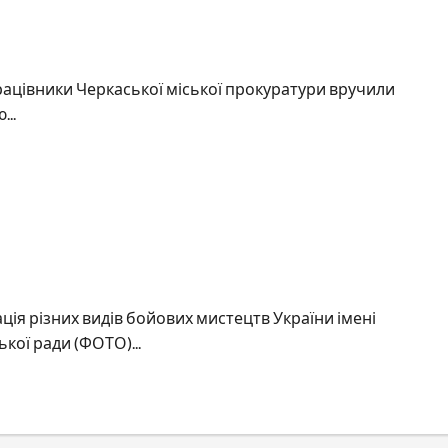
«залізного»
мерства
 йому загрожує до 6 років в’язниці
Анатолія
Бондаренка
ацівники Черкаської міської прокуратури вручили
...
керівництва подяками від обласної федерації різних
а
ія різних видів бойових мистецтв України імені
кої ради (ФОТО)...