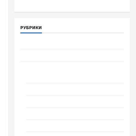
РУБРИКИ
Війна-Пам`ять-Честь
Громада Черкащини
Новини
Домашній ресторан
Кіно
Коронавірус
Музика
Спортивна