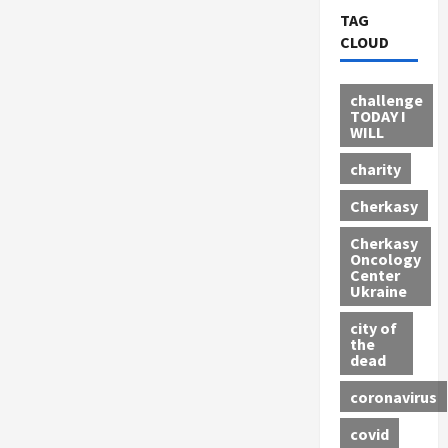
TAG
CLOUD
challenge
TODAY I
WILL
charity
Cherkasy
Cherkasy
Oncology
Center
Ukraine
city of
the
dead
coronavirus
covid