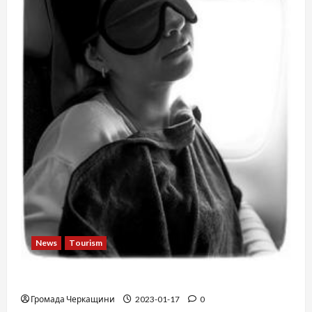
News
Tourism
12 things not to do on a plane
Громада Черкащини
2023-01-17
0