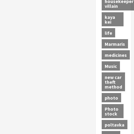
housekeeper
villain
kaya
kei
life
Marmaris
medicines
Music
new car
theft
method
photo
Photo
stock
poltavka