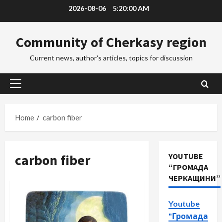
Skip
2026-08-06
5:20:00 AM
to
content
Community of Cherkasy region
Current news, author's articles, topics for discussion
Primary
Menu
Home
carbon fiber
carbon fiber
YOUTUBE
“ГРОМАДА
ЧЕРКАЩИНИ”
Youtube
"Громада