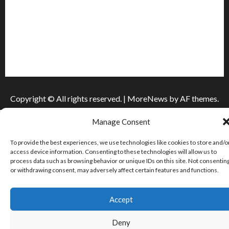
Інформація
Про видання
Принципи редакції
Політика конфіденційності
Copyright © All rights reserved.
|
MoreNews
by AF themes.
Manage Consent
To provide the best experiences, we use technologies like cookies to store and/o
access device information. Consenting to these technologies will allow us to
process data such as browsing behavior or unique IDs on this site. Not consentin
or withdrawing consent, may adversely affect certain features and functions.
Accept
Deny