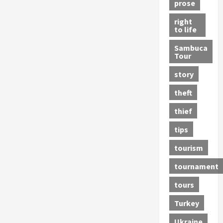
prose
right
to life
Sambuca
Tour
story
theft
thief
tips
tourism
tournament
tours
Turkey
Ukraine