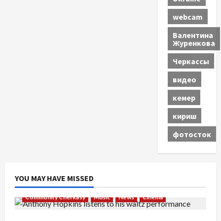
webcam
Валентина
Журенкова
Черкассы
видео
кемер
кириш
фотосток
YOU MAY HAVE MISSED
Community Cherkasy
Music
News
Сinema