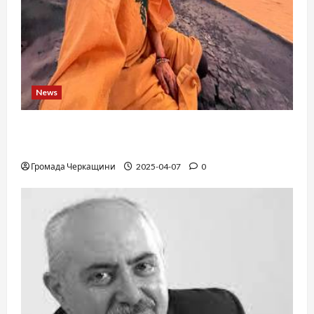
News
When a childhood dream takes you to the edge
of the Sahara: a train, a desert, and iron ore
Громада Черкащини
2025-04-07
0