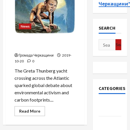
Черкащини
News
SEARCH
Extremes of environmental
Search
activism
for:
Громада Черкащини
2019-
10-20
0
The Greta Thunberg yacht
crossing across the Atlantic
sparked global debate about
CATEGORIES
environmental activism and
carbon footprints....
Community
Cherkasy
Read
Read More
more
about
News
Extremes
of