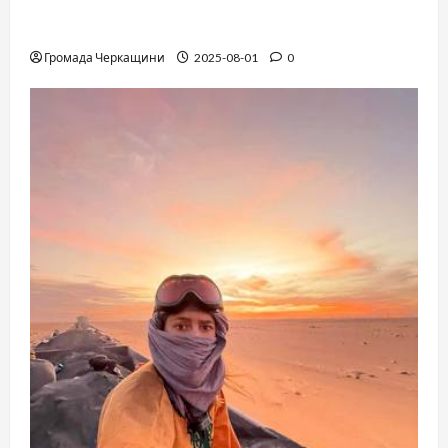
The Long-Hidden Waltz by Anthony Hopkins
Finally Comes to Life Performed by André Rieu
Громада Черкащини
2025-08-01
0