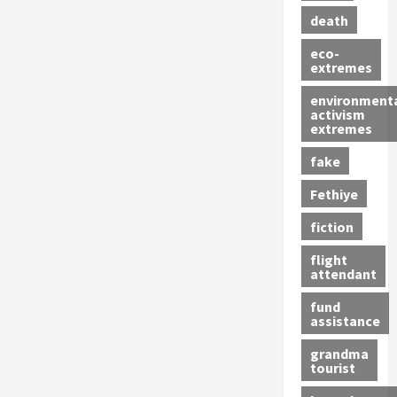
death
eco-
extremes
environment
activism
extremes
fake
Fethiye
fiction
flight
attendant
fund
assistance
grandma
tourist