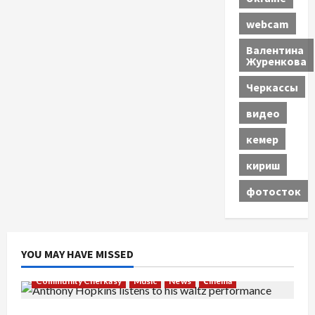
webcam
Валентина
Журенкова
Черкассы
видео
кемер
кириш
фотосток
YOU MAY HAVE MISSED
Community Cherkasy
Music
News
Сinema