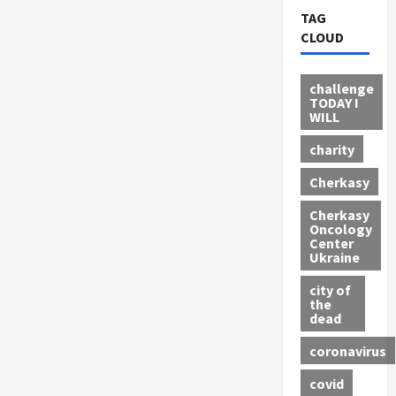
TAG
CLOUD
challenge
TODAY I
WILL
charity
Cherkasy
Cherkasy
Oncology
Center
Ukraine
city of
the
dead
coronavirus
covid