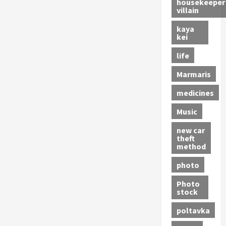
housekeeper
villain
kaya
kei
life
Marmaris
medicines
Music
new car
theft
method
photo
Photo
stock
poltavka