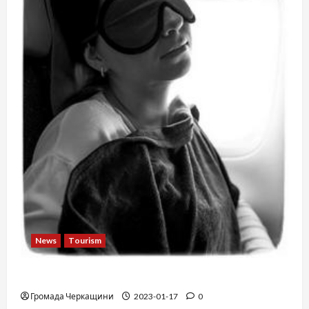
News
Tourism
12 things not to do on a plane
Громада Черкащини
2023-01-17
0