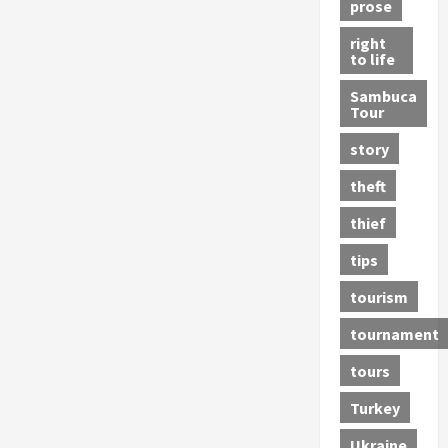
prose
right
to life
Sambuca
Tour
story
theft
thief
tips
tourism
tournament
tours
Turkey
Ukraine