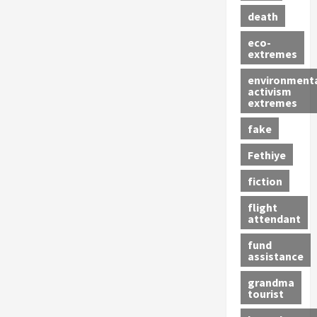
death
eco-
extremes
environment
activism
extremes
fake
Fethiye
fiction
flight
attendant
fund
assistance
grandma
tourist