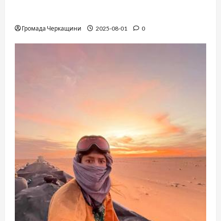
The Long-Hidden Waltz by Anthony Hopkins
Finally Comes to Life Performed by André Rieu
Громада Черкащини
2025-08-01
0