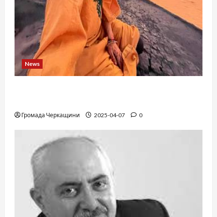
News
When a childhood dream takes you to the edge
of the Sahara: a train, a desert, and iron ore
Громада Черкащини
2025-04-07
0