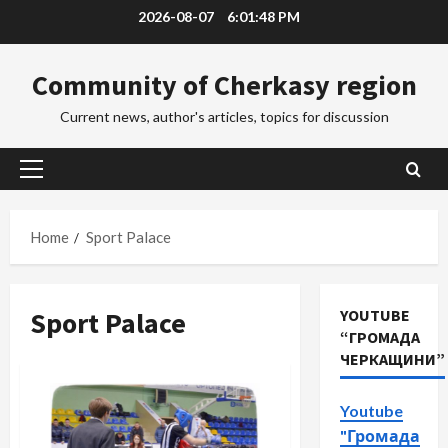
Skip
2026-08-07
6:01:49 PM
to
content
Community of Cherkasy region
Current news, author's articles, topics for discussion
Primary
Menu
Home
Sport Palace
Sport Palace
YOUTUBE
“ГРОМАДА
ЧЕРКАЩИНИ”
Youtube
"Громада