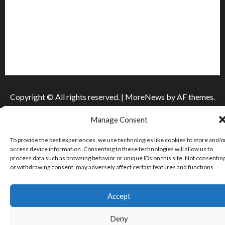
Інформація
Про видання
Принципи редакції
Політика конфіденційності
Copyright © All rights reserved.
|
MoreNews
by AF themes.
Manage Consent
To provide the best experiences, we use technologies like cookies to store and/o
access device information. Consenting to these technologies will allow us to
process data such as browsing behavior or unique IDs on this site. Not consentin
or withdrawing consent, may adversely affect certain features and functions.
Accept
Deny