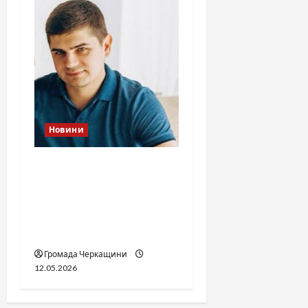
Новини
Справа «прокурора-
педофіла»триває: чи
вдасться «перетравити»
сором черкаській
юстиції?
Громада Черкащини
12.05.2026