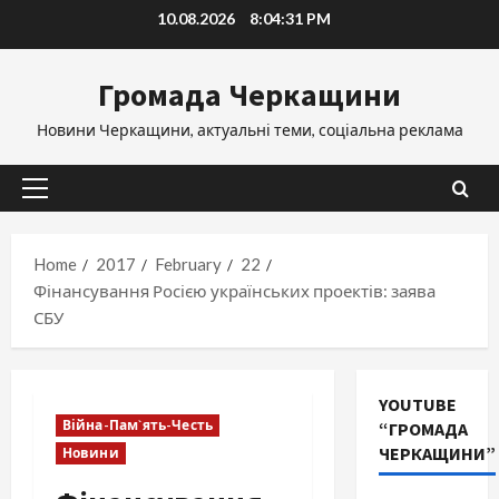
Skip
10.08.2026
8:04:32 PM
to
content
Громада Черкащини
Новини Черкащини, актуальні теми, соціальна реклама
Primary
Menu
Home
2017
February
22
Фінансування Росією українських проектів: заява
СБУ
YOUTUBE
Війна-Пам`ять-Честь
“ГРОМАДА
ЧЕРКАЩИНИ”
Новини