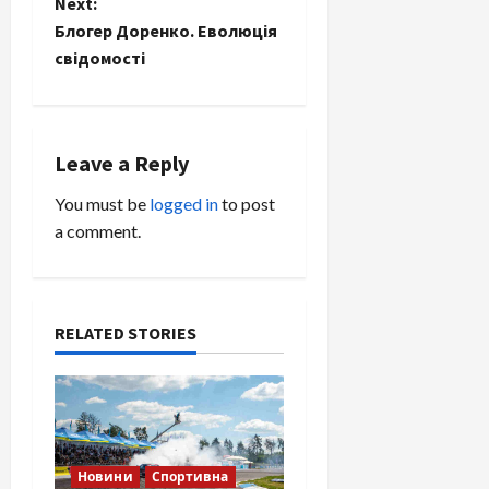
Next:
s
Блогер Доренко. Еволюція
t
свідомості
n
a
Leave a Reply
v
You must be
logged in
to post
a comment.
i
g
a
RELATED STORIES
t
i
o
Новини
Спортивна