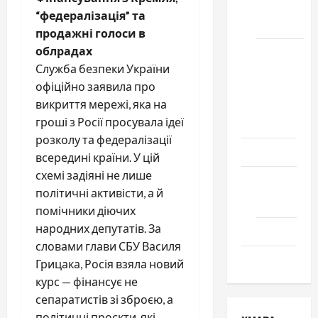
місто
“федералізація” та
Черкаси
продажні голоси в
облрадах
Школа
Служба безпеки України
№ 17.
офіційно заявила про
Випуск
викриття мережі, яка на
1978
гроші з Росії просувала ідеї
року
розколу та федералізації
Освіта
всередині країни. У цій
схемі задіяні не лише
Творчість
політичні активісти, а й
Поезія
помічники діючих
народних депутатів. За
Проза
словами глави СБУ Василя
Туризм
Грицака, Росія взяла новий
курс — фінансує не
сепаратистів зі зброєю, а
політичні проєкти, які