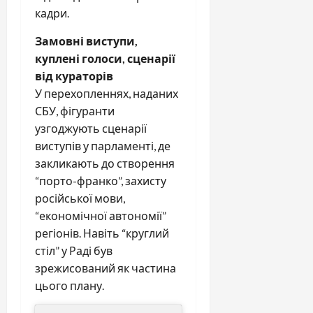
кадри.
Замовні виступи,
куплені голоси, сценарії
від кураторів
У перехопленнях, наданих
СБУ, фігуранти
узгоджують сценарії
виступів у парламенті, де
закликають до створення
“порто-франко”, захисту
російської мови,
“економічної автономії”
регіонів. Навіть “круглий
стіл” у Раді був
зрежисований як частина
цього плану.