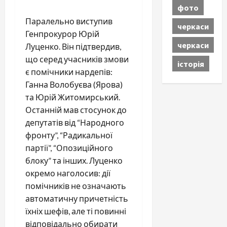
фото
Паралельно виступив
черкаси
Генпрокурор Юрій
черкаси
Луценко. Він підтвердив,
що серед учасників змови
історія
є помічники нардепів:
Ганна Волобуєва (Ярова)
та Юрій Житомирський.
Останній мав стосунок до
депутатів від “Народного
фронту”, “Радикальної
партії”, “Опозиційного
блоку” та інших. Луценко
окремо наголосив: дії
помічників не означають
автоматичну причетність
їхніх шефів, але ті повинні
відповідально обирати