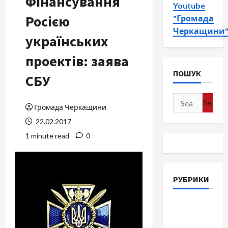
Фінансування
Youtube
Росією
"Громада
Черкащини
українських
проектів: заява
ПОШУК
СБУ
Search
Громада Черкащини
for:
22.02.2017
1 minute read
0
РУБРИКИ
Війна-
Пам`ять-