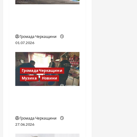
n
SOF Drift Team: перша
мілітарі дрифт-команда
України
Громада Черкащини
01.07.2026
Громада Черкащини
Музика
Новини
Справа «Спів Братів»: що
відомо з відкритих
джерел
Громада Черкащини
27.06.2026