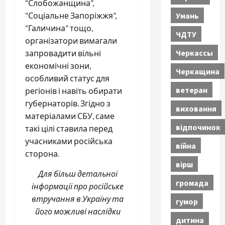
“Слобожанщина”,
Умань
“Соціальне Запоріжжя”,
“Галичина” тощо,
ЧДТУ
організатори вимагали
Черкассы
запровадити вільні
економічні зони,
Черкащина
особливий статус для
ветеран
регіонів і навіть обирати
губернаторів. Згідно з
виховання
матеріалами СБУ, саме
відпочинок
такі цілі ставила перед
учасниками російська
війна
сторона.
вірш
Для більш детальної
громада
інформації про російське
втручання в Україну та
гумор
його можливі наслідки
дитина