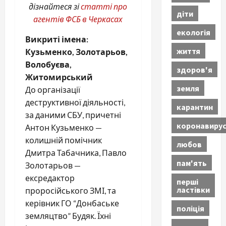
дізнайтеся зі
статті про
діти
агентів ФСБ в Черкасах
екологія
Викриті імена:
життя
Кузьменко, Золотарьов,
Волобуєва,
здоров'я
Житомирський
земля
До організації
деструктивної діяльності,
карантин
за даними СБУ, причетні
коронавиру
Антон Кузьменко —
колишній помічник
любов
Дмитра Табачника, Павло
пам'ять
Золотарьов —
ексредактор
перші
ластівки
проросійського ЗМІ, та
керівник ГО “Донбаське
поліція
земляцтво” Будяк. Їхні