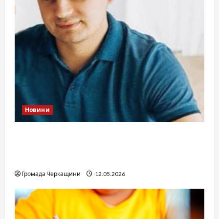
Новини
Справа «прокурора-педофіла»триває: чи
вдасться «перетравити» сором черкаській
юстиції?
Громада Черкащини
12.05.2026