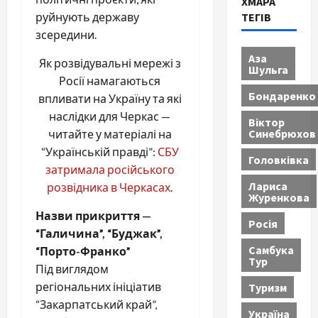
ХМАРА
руйнують державу
ТЕГІВ
зсередини.
Аза
Як розвідувальні мережі з
Шульга
Росії намагаються
Бондаренко
впливати на Україну та які
наслідки для Черкас —
Віктор
Синебрюхов
читайте у матеріалі на
“Українській правді”:
СБУ
Головківка
затримала російського
Лариса
розвідника в Черкасах
.
Журенкова
Назви прикриття —
Росія
“Галичина”, “Буджак”,
Самбука
“Порто-Франко”
Тур
Під виглядом
регіональних ініціатив
Туризм
“Закарпатський край”,
Україна