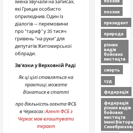
поэзия
імена звучали на записах,
які Грицак особисто
поэзия
оприлюднив. Один із
президент
діалогів — перемовини
про “тариф” у 35 тисяч
природа
гривень “на руки” для
різних
депутатів Житомирської
видів
облради.
бойових
мистецтв
Зв’язки у Верховній Раді
смерть
Як ці цілі ставляться на
суд
практиці, можете
федерація
дізнатися в статті
федерація
про діяльність агента ФСБ
різних видів
в Черкасах:
Агент ФСБ з
бойових
мистецтв
Черкас мав влаштувати
імені Віктор
теракт
Синебрюхов