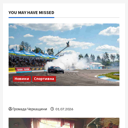
YOU MAY HAVE MISSED
Новини
Спортивна
SOF Drift Team: перша мілітарі дрифт-
команда України
Громада Черкащини
01.07.2026