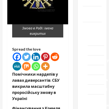
Честь
Громада
Черкащини
Новини
Змова в Раді: імена
викритих
Домашній
ресторан
Spread the love
Кіно
Коронавіру
Музика
Помічники нардепів у
Спортивна
лавах диверсантів: СБУ
викрила масштабну
Технології
проросійську змову в
Україні
Церква
"Уславленн
Фінансування з Кремля,