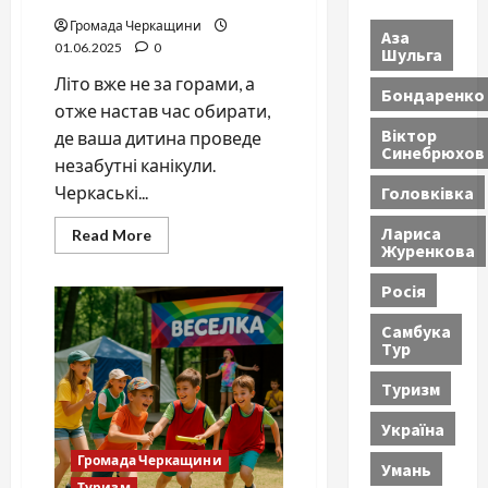
Громада Черкащини
Аза
01.06.2025
0
Шульга
Літо вже не за горами, а
Бондаренко
отже настав час обирати,
Віктор
де ваша дитина проведе
Синебрюхов
незабутні канікули.
Головківка
Черкаські...
Лариса
Read
Read More
Журенкова
more
about
Куди
Росія
відправити
дитину
влітку?
Самбука
Черкаси
Тур
2025
—
ціни,
Туризм
програми,
контакти
Україна
Громада Черкащини
Умань
Туризм