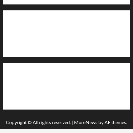
Контакти редакції:
Email: salut-vam@ukr.net
Телефон:
+38 (096) 239-21-09
— черговий журналіст
м. Черкаси, Україна
Інформація
Про видання
Принципи редакції
Політика конфіденційності
Copyright © All rights reserved.
|
MoreNews
by AF themes.