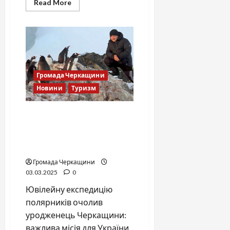
Read
Read More
more
about
Містичні
знахідки
на
березі
Річки
Рось:
втрачені
сторінки
Громада Черкащини
історії
Новини
Туризм
30-ту українську
антарктичну експедицію
очолив уродженець
Черкащини
Громада Черкащини
03.03.2025
0
Ювілейну експедицію
полярників очолив
уродженець Черкащини:
важлива місія для України