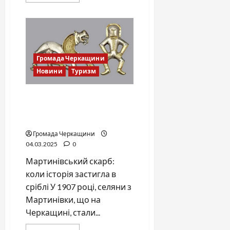
more
about
Всеукраїнська
акція
“Первоцвіт”
набирає
обертів
Громада Черкащини
Новини
Туризм
Містичні знахідки на березі
Річки Рось: втрачені
сторінки історії
Громада Черкащини
04.03.2025
0
Мартинівський скарб:
коли історія застигла в
сріблі У 1907 році, селяни з
Мартинівки, що на
Черкащині, стали...