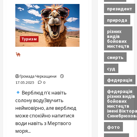
Лонгйїр
(Шпіцберген)
президент
—
найпівнічніше
місто
природа
світу:
життя
різних
без
видів
ночі
Туризм
бойових
та
кладовищ
мистецтв
Верблюд — туристичний
смерть
диво-транспорт: що варто
знати про короля пустелі
суд
Громада Черкащини
федерація
17.05.2025
0
федерація
Верблюд п’є навіть
різних видів
солону водуЗвучить
бойових
мистецтв
неймовірно, але верблюд
імені Віктор
Синебрюхов
може спокійно напитися
води навіть з Мертвого
фото
моря...