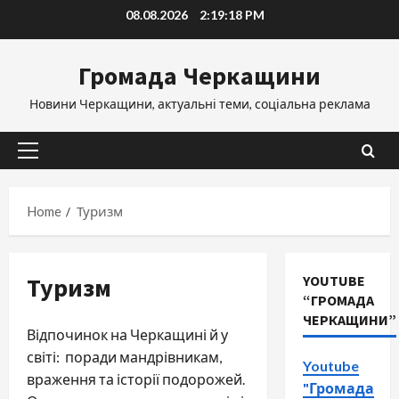
Skip
08.08.2026
2:19:20 PM
to
content
Громада Черкащини
Новини Черкащини, актуальні теми, соціальна реклама
Primary
Menu
Home
Туризм
Туризм
YOUTUBE
“ГРОМАДА
ЧЕРКАЩИНИ”
Відпочинок на Черкащині й у
світі: поради мандрівникам,
Youtube
враження та історії подорожей.
"Громада