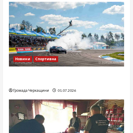
Новини
Спортивна
SOF Drift Team: перша мілітарі дрифт-
команда України
Громада Черкащини
01.07.2026