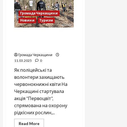
бюрократію
замість
допомоги
Громада Черкащини
безробітним
Новини
Туризм
Всеукраїнська акція
“Первоцвіт” набирає
обертів
Громада Черкащини
11.03.2025
0
Як поліцейські та
волонтери захищають
червонокнижні квіти На
Черкащині стартувала
акція “Первоцвіт”,
спрямована на охорону
рідкісних рослин,...
Read
Read More