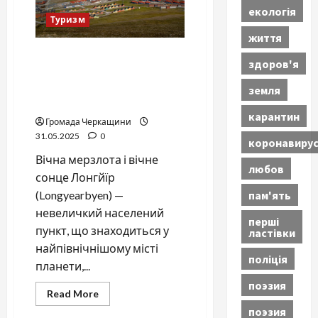
IT
екологія
STEP
Туризм
та
Лісовик:
життя
програми
і
Лонгйїр (Шпіцберген) —
здоров'я
ціни
найпівнічніше місто світу:
життя без ночі та
земля
кладовищ
карантин
Громада Черкащини
31.05.2025
0
коронавиру
Вічна мерзлота і вічне
любов
сонце Лонгйїр
пам'ять
(Longyearbyen) —
невеличкий населений
перші
пункт, що знаходиться у
ластівки
найпівнічнішому місті
поліція
планети,...
поэзия
Read
Read More
more
поэзия
about