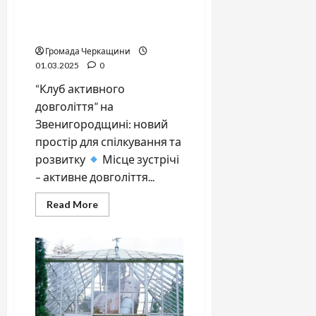
Друге дихання: як “Клуб
активного довголіття”
змінює життя пенсіонерів
Громада Черкащини
01.03.2025
0
“Клуб активного
довголіття” на
Звенигородщині: новий
простір для спілкування та
розвитку
Місце зустрічі
– активне довголіття...
Read
Read More
more
about
Друге
дихання:
як
“Клуб
активного
довголіття”
змінює
життя
пенсіонерів