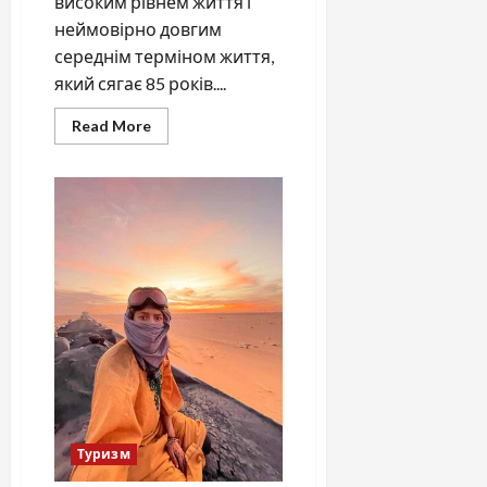
високим рівнем життя і
неймовірно довгим
середнім терміном життя,
який сягає 85 років....
Read
Read More
more
about
Сиві
мандрівники:
як
пенсіонери
Австралії
змінюють
країну
Туризм