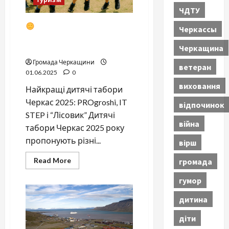
ЧДТУ
Дитячі табори Черкаси
Черкассы
2025 — PROgroshi, IT STEP
Черкащина
та Лісовик: програми і ціни
Громада Черкащини
ветеран
01.06.2025
0
виховання
Найкращі дитячі табори
Черкас 2025: PROgroshi, IT
відпочинок
STEP і “Лісовик” Дитячі
війна
табори Черкас 2025 року
пропонують різні...
вірш
Read
Read More
громада
more
about
гумор
Дитячі
табори
дитина
Черкаси
2025
діти
—
PROgroshi,