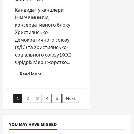
Кандидат у канцлери
Німеччини від
консервативного блоку
Християнсько-
демократичного союзу
(ХДС) та Християнсько-
соціального союзу (ХСС)
Фрідріх Мерц жорстко...
Read
Read More
more
about
Посилення
контролю
та
Posts
1
2
3
4
5
Next
обмеження
міграції
в
pagination
Німеччину
YOU MAY HAVE MISSED