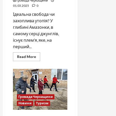
Громада Черкащини
01.03.2025
0
Ідеальна свобода чи
захоплива утопія? У
глибині Амазонки, в
самому серці джунглів,
існує плем’я, яке, на
перший...
Read
Read More
more
about
Плем’я
пірахів:
шлях
до
щастя
без
стресу
та
накопичень
Громада Черкащини
Новини
Туризм