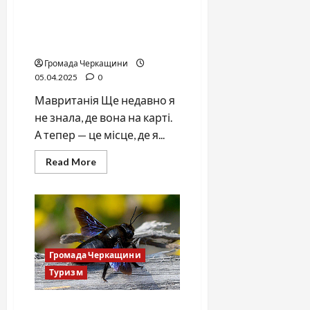
Коли дитяча мрія веде
тебе на край Сахари: поїзд,
пустеля й залізна руда
Громада Черкащини
05.04.2025
0
Мавританія Ще недавно я
не знала, де вона на карті.
А тепер — це місце, де я...
Read
Read More
more
about
Коли
дитяча
мрія
веде
тебе
на
край
Громада Черкащини
Сахари:
поїзд,
Туризм
пустеля
й
залізна
руда
Бджола, що будує тунелі: