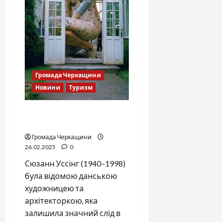
Громада Черкащини
Новини
Туризм
Сюзанн Уссінг: коли фігура
розриває межі простору
Громада Черкащини
26.02.2025
0
Сюзанн Уссінг (1940–1998)
була відомою данською
художницею та
архітекторкою, яка
залишила значний слід в