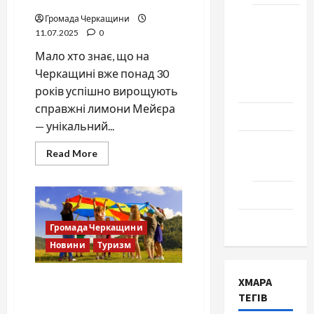
Школа
Громада Черкащини
11.07.2025
0
№ 17.
Випуск
Мало хто знає, що на
1978
Черкащині вже понад 30
року
років успішно вирощують
справжні лимони Мейєра
Освіта
— унікальний...
Творчість
Read
Read More
more
Поезія
about
Лимони
Проза
Мейєра
на
Черкащині
Туризм
Громада Черкащини
вже
не
Новини
Туризм
екзотика
Куди відправити дитину
ХМАРА
влітку? Черкаси 2025 —
ТЕГІВ
ціни, програми, контакти