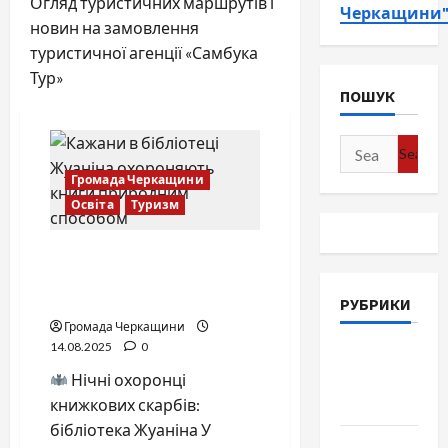
Огляд туристичних маршрутів і
Черкащини
новин на замовлення
туристичної агенції «Самбука
Тур»
ПОШУК
Search
for:
Громада Черкащини
Освіта
Туризм
Нічні охоронці книжкових
скарбів: бібліотека
Жуаніна
РУБРИКИ
Громада Черкащини
14.08.2025
0
Війна-
Нічні охоронці
Пам`ять-
книжкових скарбів:
Честь
бібліотека Жуаніна У
Громада