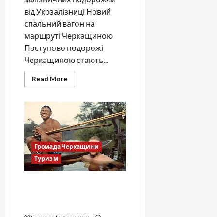
від Укрзалізниці Новий
спальний вагон на
маршруті Черкащиною
Поступово подорожі
Черкащиною стають...
Read
Read More
more
about
Укрзалізниця
презентує
новий
спальний
вагон
Громада Черкащини
Туризм
Плем’я пірахів: шлях до
щастя без стресу та
накопичень