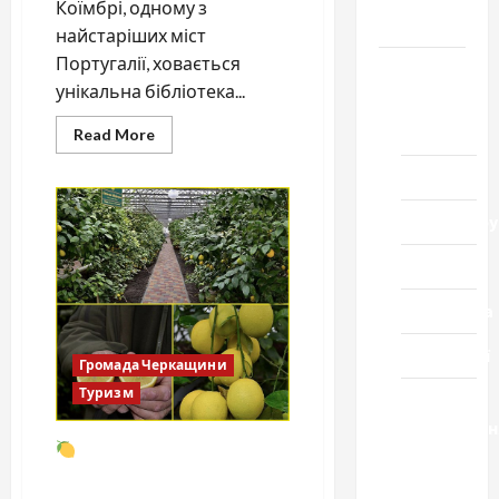
Коїмбрі, одному з
Черкащини
найстаріших міст
Португалії, ховається
Новини
унікальна бібліотека...
Домашній
ресторан
Read
Read More
more
about
Кіно
Нічні
охоронці
книжкових
Коронавіру
скарбів:
бібліотека
Жуаніна
Музика
Спортивна
Технології
Громада Черкащини
Туризм
Церква
"Уславленн
Лимони Мейєра на
місто
Черкащині вже не
Черкаси
екзотика