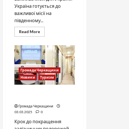
Україна готується до
важливої місії на
південному...
Read
Read More
more
about
30-
ту
українську
антарктичну
експедицію
очолив
уродженець
Громада Черкащини
Черкащини
Новини
Туризм
Укрзалізниця презентує
новий спальний вагон
Громада Черкащини
03.03.2025
0
Крок до покращення
залізничних подорожей