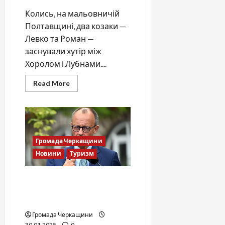
Колись, на мальовничій
Полтавщині, два козаки —
Левко та Роман —
заснували хутір між
Хоролом і Лубнами....
Read
Read More
more
about
Козацький
хутір
Левко-
Ромодан:
Спокій
і
Громада Черкащини
краса
Полтавщини
Новини
Туризм
Посилення контролю та
обмеження міграції в
Німеччину
Громада Черкащини
30.01.2025
0