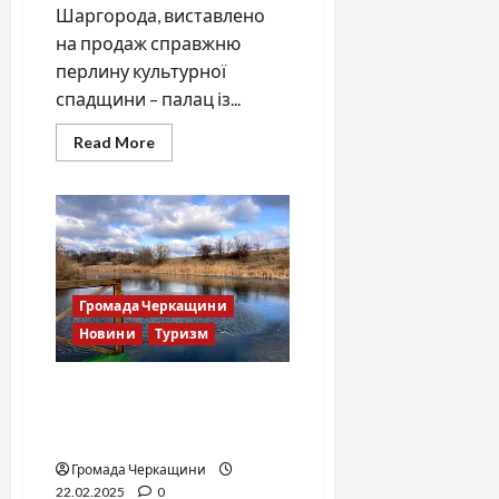
Шаргорода, виставлено
на продаж справжню
перлину культурної
спадщини – палац із...
Read
Read More
more
about
Історичний
палац
на
Вінниччині
шукає
нових
господарів
для
Громада Черкащини
відродження
Новини
Туризм
Козацький хутір Левко-
Ромодан: Спокій і краса
Полтавщини
Громада Черкащини
22.02.2025
0