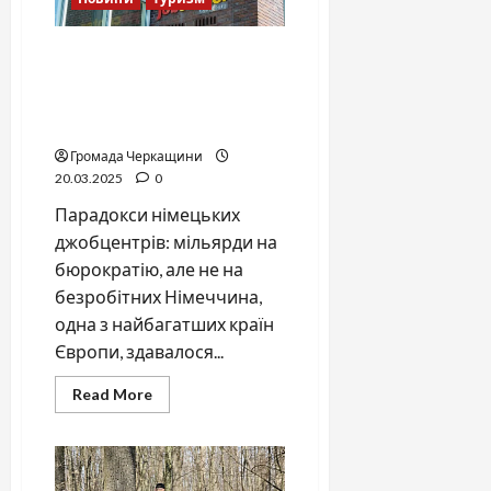
Джобцентри Німеччини:
мільярди на бюрократію
замість допомоги
безробітним
Громада Черкащини
20.03.2025
0
Парадокси німецьких
джобцентрів: мільярди на
бюрократію, але не на
безробітних Німеччина,
одна з найбагатших країн
Європи, здавалося...
Read
Read More
more
about
Джобцентри
Німеччини:
мільярди
на