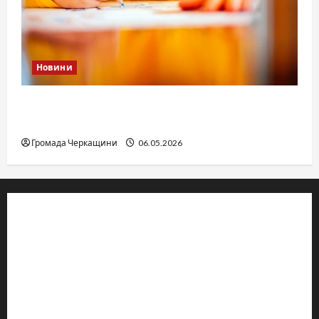
Новини
Дитячі запитання до Бога: прості слова про
вічне
Громада Черкащини
06.05.2026
© 2019–2026 Громада Черкащини
Громадсько-політичне видання
Ідентифікатор медіа: R30-04933
Редакція розповідає про Черкаси та Черкащину:
новини, культуру, туризм, суспільне життя. Працюємо з
офіційними запитами та зверненнями громадян.