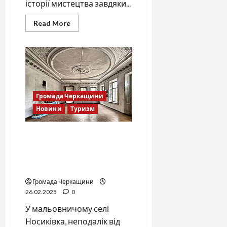
історії мистецтва завдяки...
Read
Read More
more
about
Сюзанн
Уссінг:
коли
фігура
розриває
межі
простору
Громада Черкащини
Новини
Туризм
Історичний палац на
Вінниччині шукає нових
господарів для
відродження
Громада Черкащини
26.02.2025
0
У мальовничому селі
Носиківка, неподалік від