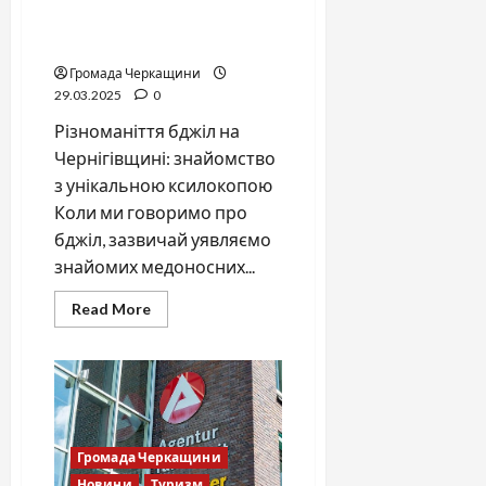
незвичайна мешканка
українських лісів
Громада Черкащини
29.03.2025
0
Різноманіття бджіл на
Чернігівщині: знайомство
з унікальною ксилокопою
Коли ми говоримо про
бджіл, зазвичай уявляємо
знайомих медоносних...
Read
Read More
more
about
Бджола,
що
будує
тунелі:
незвичайна
мешканка
українських
Громада Черкащини
лісів
Новини
Туризм