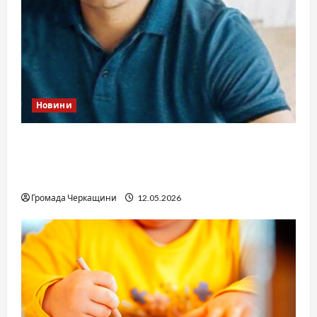
Новини
Справа «прокурора-педофіла»триває: чи
вдасться «перетравити» сором черкаській
юстиції?
Громада Черкащини
12.05.2026