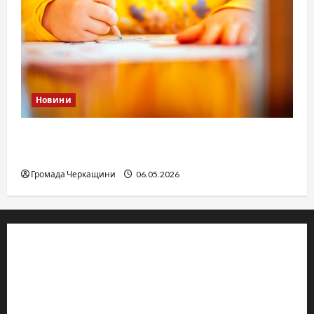
Новини
Дитячі запитання до Бога: прості слова про
вічне
Громада Черкащини
06.05.2026
© 2019–2026 Громада Черкащини
Громадсько-політичне видання
Ідентифікатор медіа: R30-04933
Редакція розповідає про Черкаси та Черкащину: