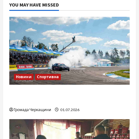
YOU MAY HAVE MISSED
Новини
Спортивна
SOF Drift Team: перша мілітарі дрифт-
команда України
Громада Черкащини
01.07.2026