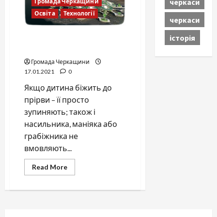
черкаси
Громада Черкащини
міськради
Освіта
Технології
черкаси
історія
Від тебе залежить
результат
Громада Черкащини
17.01.2021
0
Якщо дитина біжить до
прірви – її просто
зупиняють; також і
насильника, маніяка або
грабіжника не
вмовляють...
Read
Read More
more
about
Від
тебе
залежить
результат