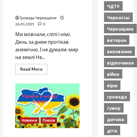
ХТО ПРИЙДЕ ДО НАС ІЗ
ЧДТУ
МЕЧЕМ
Черкассы
Громада Черкащини
26.01.2025
0
Черкащина
Ми мовчали, сліпі і німі,
ветеран
День за днем протікав
анемічно. І не думали: мир
виховання
на землі Не...
відпочинок
Read
Read More
more
війна
about
ХТО
вірш
ПРИЙДЕ
ДО
НАС
громада
ІЗ
МЕЧЕМ
гумор
дитина
Новини
Поезія
діти
Оптимістичне