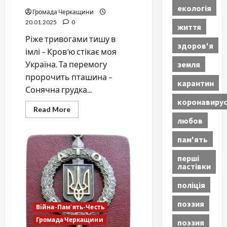
екологія
Громада Черкащини
20.01.2025
0
життя
Ріже тривогами тишу в
здоров'я
імлі – Кров’ю стікає моя
земля
Україна. Та перемогу
пророчить пташина –
карантин
Сонячна грудка...
коронавиру
Read
Read More
more
любов
about
Оптимістичне
пам'ять
перші
ластівки
поліція
поэзия
Війна-Пам`ять-Честь
Громада Черкащини
поэзия