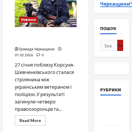
Черкащини
Новини
ПОШУК
Стрілянина під Корсунем:
10 фактів трагедії
Search
Громада Черкащини
for:
07.02.2026
0
27 січня поблизу Корсуня-
Шевченківського сталася
стрілянина між
українським ветераном і
РУБРИКИ
поліцією. У результаті
загинули четверо
Війна-
правоохоронців та...
Пам`ять-
Честь
Read
Read More
more
about
Громада