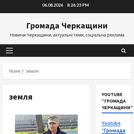
Skip
06.08.2026
8:26:24 PM
to
content
Громада Черкащини
Новини Черкащини, актуальні теми, соціальна реклама
Primary
Menu
Home
земля
земля
YOUTUBE
“ГРОМАДА
ЧЕРКАЩИНИ”
Youtube
"Громада