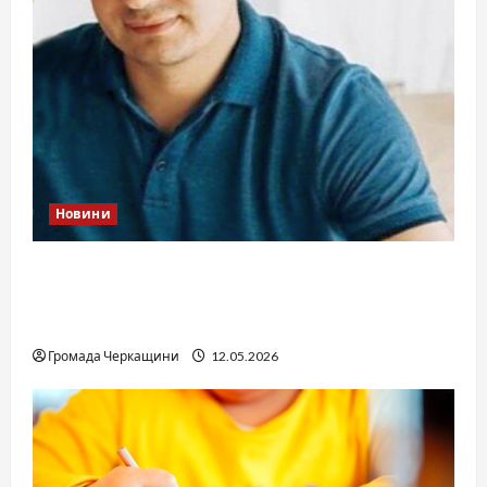
Новини
Справа «прокурора-педофіла»триває: чи
вдасться «перетравити» сором черкаській
юстиції?
Громада Черкащини
12.05.2026