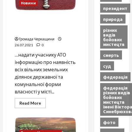
Новини
президент
Суд зобов’язав
природа
виконавчий комітет
різних
черкаської міськради
видів
бойових
Громада Черкащини
мистецтв
26.07.2021
0
…надати учаснику АТО
смерть
інформацію про наявність
суд
всіх вільних земельних
федерація
ділянок державної та
комунальної форми
федерація
власності у місті...
різних видів
бойових
мистецтв
Read
Read More
імені Віктор
more
Синебрюхов
about
Суд
зобов’язав
фото
виконавчий
комітет
черкаської